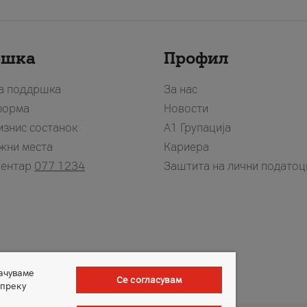
ршка
Профил
за поддршка
За нас
форма
Новости
изнис состанок
А1 Групација
жни места
Кариера
центар
077 1234
Заштита на лични податоц
зачуваме
Се согласувам
 преку