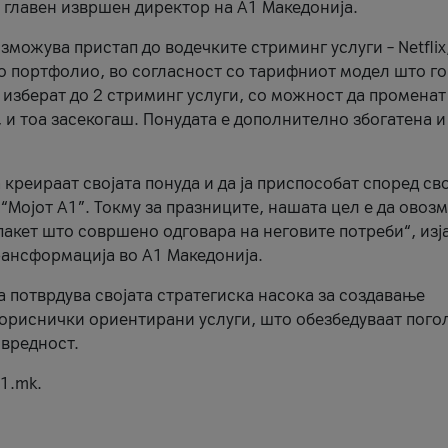
, главен извршен директор на А1 Македонија.
можува пристап до водечките стриминг услуги – Netflix
то портфолио, во согласност со тарифниот модел што го
изберат до 2 стриминг услуги, со можност да променат
, и тоа засекогаш. Понудата е дополнително збогатена и
 креираат својата понуда и да ја приспособат според св
 “Мојот А1”. Токму за празниците, нашата цел е да ово
пакет што совршено одговара на неговите потреби“, изј
рансформација во А1 Македонија.
а потврдува својата стратегиска насока за создавање
ориснички ориентирани услуги, што обезбедуваат пого
 вредност.
1.mk.