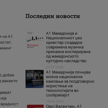
Последни новости
А1 Македонија и
и на A1
Националниот џез
истат.
оркестар создадоа
современа музичка
риминг
приказна инспирирана
од македонското
културно наследство
03.07.2026
A1 Македонија почнува
го добие
моќна национална
д ваквите
кампања за поодговорно
користење на
технологијата во
даваат
сообраќајот
сија
18.05.2026
 вредност
Овој Валентајн, A1