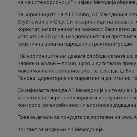
на нашите корисници“ – изјави Методија Мирчев
За корисниците на A1 Combo, А1 Македонија овоз
SkyShowtime и Gley. Сите корисници на тековно
користат, имаат уникатна можност бесплатно да 
истекот на 30 дена, без дополнителна претплата
празнична цена на одредени атрактивни уреди.
„На корисниците им даваме слобода самите да ја
навики и желби — лесно, брзо и дигитално преку
максимална персонализација, за секој да добие 
Панова, директорка на маркетинг и дигитална т
Со најновата понуда А1 Македонија уште еднаш ј
иновативни, персонализирани и исклучително к
контрола, флексибилност и вистинска додадена
Повеќе детали за понудата се достапни на www.А
Контакт за медиуми А1 Македонија: