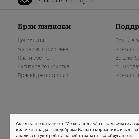
Брзи линкови
Подд
Ценовници
Секција 
Услови за користење
Контакт 
Плати сметка
Закажи б
Активирајте Е-сметка
A1 Прода
Припејд регистрација
Контакт 
Со кликање на копчето "Се согласувам", се согласувате да 
Member of
колачиња за да го подобриме Вашето корисничко искуство
анализа на употребата на веб-страната, подобрување на