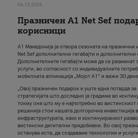
04.12.2025
Празничен A1 Net Sеf пода
корисници
А1 Македонија ја отвора сезоната на празнични
Net Sef дополнителни гигабајти и дополнителни
Дополнителните гигабајти може да се разменат з
услуги, во согласност со индивидуалните потреб
мобилната апликација „Мојот А1“ и важи 30 дена
„Овој празничен подарок е уште една потврда з
стратегијата што доследно ја градиме во контину
токму она што му е најпотребно во вистинскиот 
решенија стои нашата долгорочна инвестиција в
инфраструктурата, како и континуираниот развој
вистински дигитални придобивки. Во овој празни
останува иста, да создаваме технологии и услуг