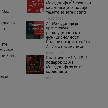
Македонија и 6 скопски
кафулиња ја отворија
, Max,
темата за safe dating
16.02.2026
 една по
А1 Македонија ја
претставува
 со
револуционерната
функционалност „
Подари на пријател“ за
оите
А1 Алфа корисници
зможиме
02.02.2026
ави Елена
Празничен A1 Net Sеf
подарок од А1
Македонија за сите
корисници
лема
04.12.2025