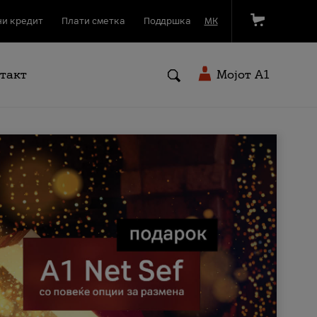
и кредит
Плати сметка
Поддршка
МК
такт
Мојот A1