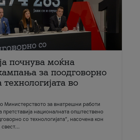
ја почнува моќна
кампања за поодговорно
 технологијата во
со Министерството за внатрешни работи
ја претставија националната општествено
говорно со технологијата“, насочена кон
свест...