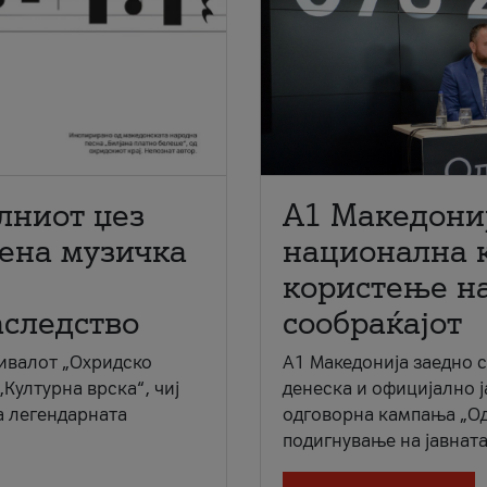
лниот џез
A1 Македони
мена музичка
национална 
користење на
аследство
сообраќајот
ивалот „Охридско
A1 Македонија заедно 
„Културна врска“, чиј
денеска и официјално 
а легендарната
одговорна кампања „Од
подигнување на јавната 