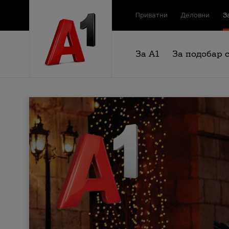
Приватни
Деловни
З
За А1
За подобар 