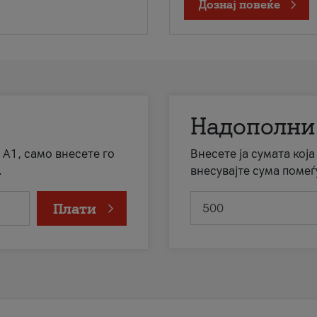
Дознај повеќе
Надополни
 А1, само внесете го
Внесете ја сумата кој
.
внесувајте сума помеѓ
Плати