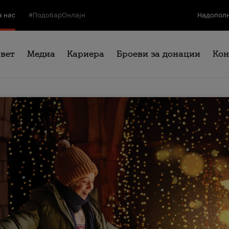
а нас
#ПодобарОнлајн
Надополн
свет
Медиа
Кариера
Броеви за донации
Кон