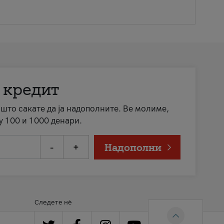
 кредит
а што сакате да ја надополните. Ве молиме,
у 100 и 1000 денари.
-
+
Надополни
Следете нè