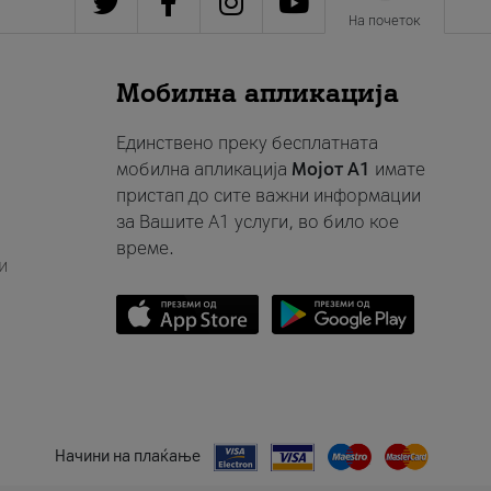
На почеток
Мобилна апликација
Единствено преку бесплатната
мобилна апликација
Мојот A1
имате
пристап до сите важни информации
за Вашите A1 услуги, во било кое
време.
и
Начини на плаќање