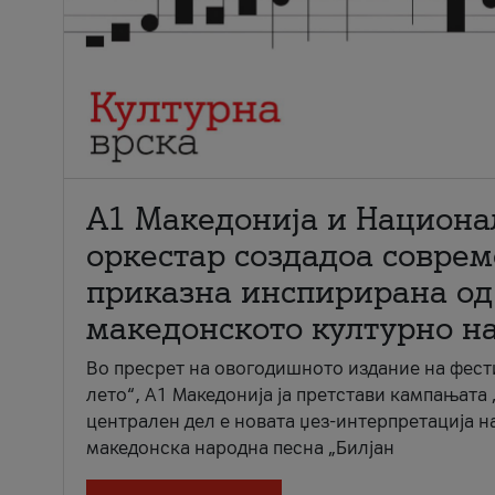
А1 Македонија и Национа
оркестар создадоа совре
приказна инспирирана од
македонското културно н
Во пресрет на овогодишното издание на фест
лето“, А1 Македонија ја претстави кампањата 
централен дел е новата џез-интерпретација н
македонска народна песна „Билјан