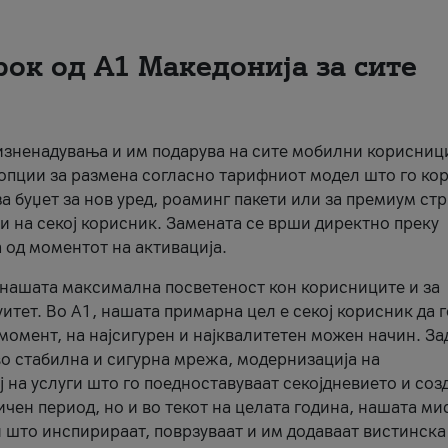
рок од А1 Македонија за сите
 изненадувања и им подарува на сите мобилни корисниц
 опции за размена согласно тарифниот модел што го кор
а буџет за нов уред, роаминг пакети или за премиум ст
и на секој корисник. Замената се врши директно преку
 од моментот на активација.
а нашата максимална посветеност кон корисниците и за
итет. Во А1, нашата примарна цел е секој корисник да 
момент, на најсигурен и најквалитетен можен начин. За
о стабилна и сигурна мрежа, модернизација на
 на услуги што го поедноставуваат секојдневието и соз
чен период, но и во текот на целата година, нашата ми
и што инспирираат, поврзуваат и им додаваат вистинска