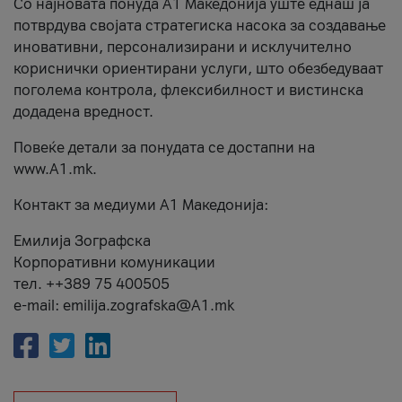
Со најновата понуда А1 Македонија уште еднаш ја
потврдува својата стратегиска насока за создавање
иновативни, персонализирани и исклучително
кориснички ориентирани услуги, што обезбедуваат
поголема контрола, флексибилност и вистинска
додадена вредност.
Повеќе детали за понудата се достапни на
www.А1.mk.
Контакт за медиуми А1 Македонија:
Емилија Зографска
Корпоративни комуникации
тел. ++389 75 400505
e-mail: emilija.zografska@A1.mk