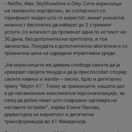
– Netflix, Max, SkyShowtime и Gley. Сите корисници
на тековното портфолио, во согласност со
тарифниот модел што го користат, имаат уникатна
можност бесплатно да изберат до 2 стриминг
услуги, со можност да променат една по истекот на
30 дена, без дополнителна претплата, и тоа
засекогаш. Понудата е дополнително збогатена и со
празнична цена на одредени атрактивни уреди.
„На корисниците им даваме слобода самите да ја
креираат својата понуда и да ја приспособат според
своите навики и желби — лесно, брзо и дигитално
преку “Мојот А1”. Токму за празниците, нашата цел
е да овозможиме максимална персонализација, за
секој да добие пакет што совршено одговара на
неговите потреби“, изјави Елена Панова,
директорка на маркетинг и дигитална
трансформација во А1 Македонија.