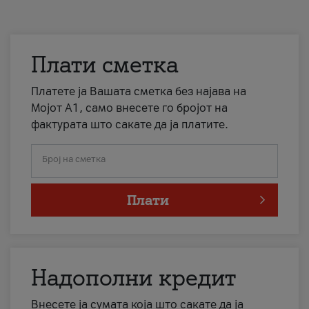
Плати сметка
Платете ја Вашата сметка без најава на
Мојот А1, само внесете го бројот на
фактурата што сакате да ја платите.
Број на сметка
Плати
Надополни кредит
Внесете ја сумата која што сакате да ја