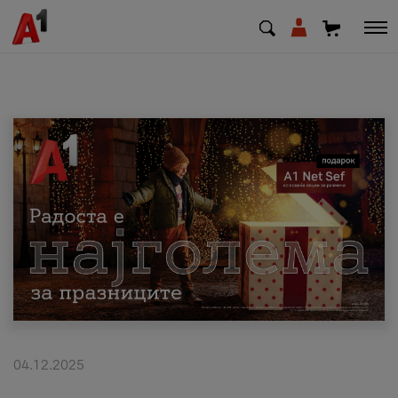
МК
EN
SQ
Приватни
Деловни
Поддршка
Надополни кредит
04.12.2025
Плати сметка