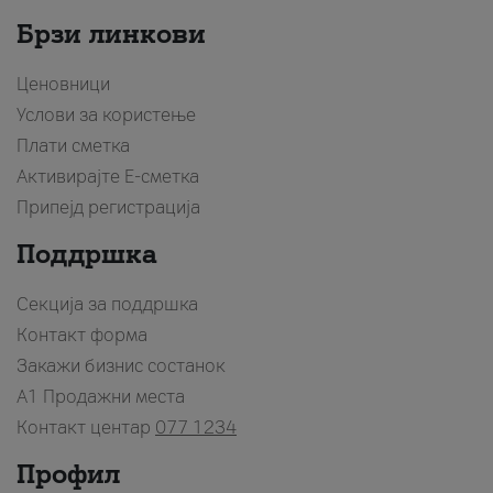
Брзи линкови
Ценовници
Услови за користење
Плати сметка
Активирајте Е-сметка
Припејд регистрација
Поддршка
Секција за поддршка
Контакт форма
Закажи бизнис состанок
A1 Продажни места
Контакт центар
077 1234
Профил