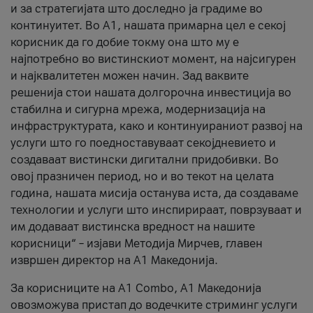
и за стратегијата што доследно ја градиме во
континуитет. Во А1, нашата примарна цел е секој
корисник да го добие токму она што му е
најпотребно во вистинскиот момент, на најсигурен
и најквалитетен можен начин. Зад ваквите
решенија стои нашата долгорочна инвестиција во
стабилна и сигурна мрежа, модернизација на
инфраструктурата, како и континуираниот развој на
услуги што го поедноставуваат секојдневието и
создаваат вистински дигитални придобивки. Во
овој празничен период, но и во текот на целата
година, нашата мисија останува иста, да создаваме
технологии и услуги што инспирираат, поврзуваат и
им додаваат вистинска вредност на нашите
корисници“ – изјави Методија Мирчев, главен
извршен директор на А1 Македонија.
За корисниците на A1 Combo, А1 Македонија
овозможува пристап до водечките стриминг услуги