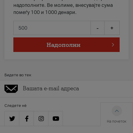
надополните. Ве молиме, внесувајте сума
помеѓу 100 и 1000 денари.
-
+
Надополни
Бидете во тек
Следете нè
На почеток