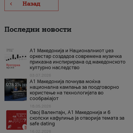
Назад
Последни новости
А1 Македонија и Националниот џез
оркестар создадоа современа музичка
приказна инспирирана од македонското
културно наследство
03.07.2026
A1 Македонија почнува моќна
национална кампања за поодговорно
користење на технологијата во
сообраќајот
18.05.2026
Овој Валентајн, A1 Македонија и 6
скопски кафулиња ја отворија темата за
safe dating
16.02.2026