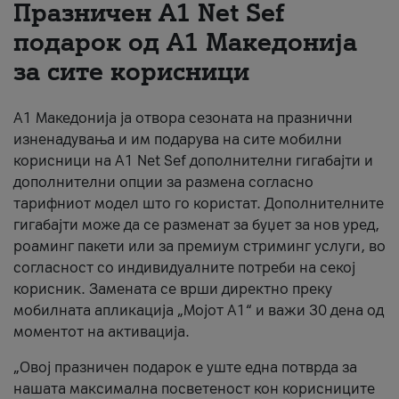
Празничен A1 Net Sеf
За нас
подарок од А1 Македонија
за сите корисници
#ПодобарОнлајн
А1 Македонија ја отвора сезоната на празнични
изненадувања и им подарува на сите мобилни
корисници на A1 Net Sef дополнителни гигабајти и
дополнителни опции за размена согласно
тарифниот модел што го користат. Дополнителните
гигабајти може да се разменат за буџет за нов уред,
роаминг пакети или за премиум стриминг услуги, во
согласност со индивидуалните потреби на секој
корисник. Замената се врши директно преку
мобилната апликација „Мојот А1“ и важи 30 дена од
моментот на активација.
„Овој празничен подарок е уште една потврда за
нашата максимална посветеност кон корисниците