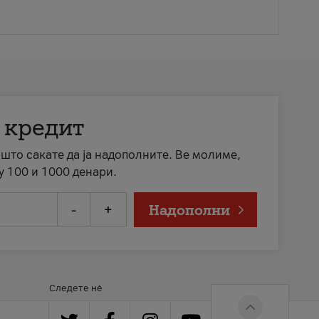
 кредит
а што сакате да ја надополните. Ве молиме,
у 100 и 1000 денари.
-
+
Надополни
Следете нè