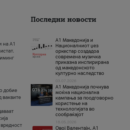
Последни новости
А1 Македонија и
и на A1
Националниот џез
истат.
оркестар создадоа
современа музичка
риминг
приказна инспирирана
од македонското
културно наследство
03.07.2026
A1 Македонија почнува
го добие
моќна национална
д ваквите
кампања за поодговорно
користење на
технологијата во
даваат
сообраќајот
сија
18.05.2026
 вредност
Овој Валентајн, A1