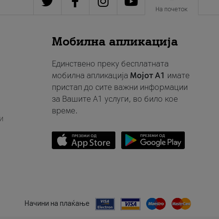
На почеток
Мобилна апликација
Единствено преку бесплатната
мобилна апликација
Мојот A1
имате
пристап до сите важни информации
за Вашите A1 услуги, во било кое
време.
и
Начини на плаќање