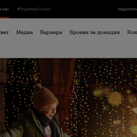
а нас
#ПодобарОнлајн
Надополн
свет
Медиа
Кариера
Броеви за донации
Кон