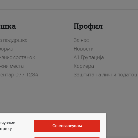
ршка
Профил
за поддршка
За нас
форма
Новости
изнис состанок
А1 Групација
жни места
Кариера
центар
077 1234
Заштита на лични податоц
зачуваме
Се согласувам
 преку