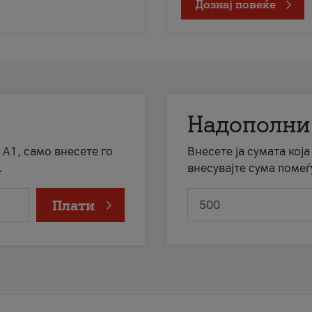
Дознај повеќе
Надополни
 А1, само внесете го
Внесете ја сумата кој
.
внесувајте сума помеѓ
Плати