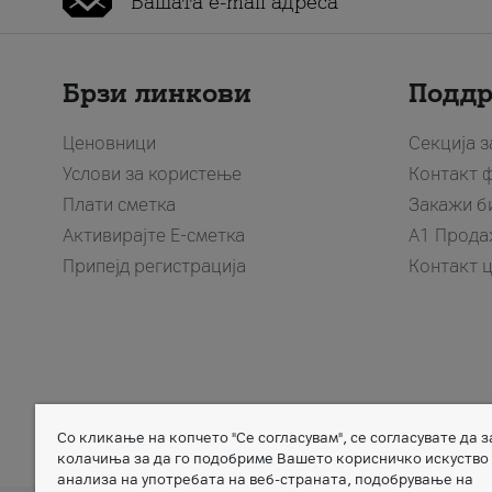
Брзи линкови
Подд
Ценовници
Секција 
Услови за користење
Контакт 
Плати сметка
Закажи б
Активирајте Е-сметка
A1 Прода
Припејд регистрација
Контакт 
Со кликање на копчето "Се согласувам", се согласувате да 
Member of
колачиња за да го подобриме Вашето корисничко искуство
анализа на употребата на веб-страната, подобрување на