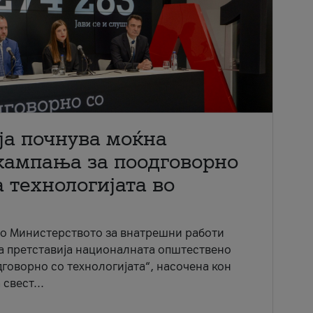
ја почнува моќна
кампања за поодговорно
 технологијата во
со Министерството за внатрешни работи
ја претставија националната општествено
говорно со технологијата“, насочена кон
свест...