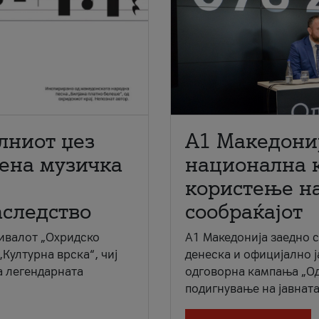
лниот џез
A1 Македони
мена музичка
национална 
користење на
аследство
сообраќајот
ивалот „Охридско
A1 Македонија заедно 
„Културна врска“, чиј
денеска и официјално 
а легендарната
одговорна кампања „Од
подигнување на јавната 