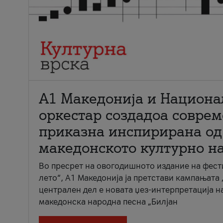
А1 Македонија и Национа
оркестар создадоа совре
приказна инспирирана од
македонското културно н
Во пресрет на овогодишното издание на фест
лето“, А1 Македонија ја претстави кампањата 
централен дел е новата џез-интерпретација н
македонска народна песна „Билјан