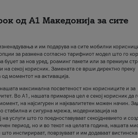
рок од А1 Македонија за сите
 изненадувања и им подарува на сите мобилни корисниц
 опции за размена согласно тарифниот модел што го кор
а буџет за нов уред, роаминг пакети или за премиум ст
и на секој корисник. Замената се врши директно преку
 од моментот на активација.
а нашата максимална посветеност кон корисниците и за
итет. Во А1, нашата примарна цел е секој корисник да 
момент, на најсигурен и најквалитетен можен начин. За
о стабилна и сигурна мрежа, модернизација на
 на услуги што го поедноставуваат секојдневието и соз
чен период, но и во текот на целата година, нашата ми
и што инспирираат, поврзуваат и им додаваат вистинска