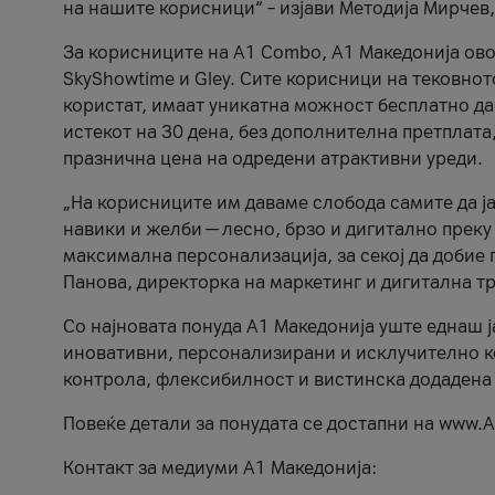
на нашите корисници“ – изјави Методија Мирчев
За корисниците на A1 Combo, А1 Македонија овоз
SkyShowtime и Gley. Сите корисници на тековно
користат, имаат уникатна можност бесплатно да 
истекот на 30 дена, без дополнителна претплата
празнична цена на одредени атрактивни уреди.
„На корисниците им даваме слобода самите да ја
навики и желби — лесно, брзо и дигитално преку
максимална персонализација, за секој да добие 
Панова, директорка на маркетинг и дигитална т
Со најновата понуда А1 Македонија уште еднаш ј
иновативни, персонализирани и исклучително к
контрола, флексибилност и вистинска додадена
Повеќе детали за понудата се достапни на www.А
Контакт за медиуми А1 Македонија: