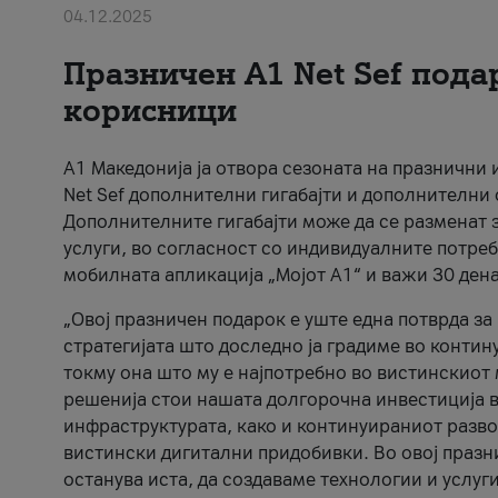
04.12.2025
Празничен A1 Net Sеf пода
корисници
А1 Македонија ја отвора сезоната на празнични
Net Sef дополнителни гигабајти и дополнителни
Дополнителните гигабајти може да се разменат з
услуги, во согласност со индивидуалните потреб
мобилната апликација „Мојот А1“ и важи 30 дена
„Овој празничен подарок е уште една потврда з
стратегијата што доследно ја градиме во контину
токму она што му е најпотребно во вистинскиот 
решенија стои нашата долгорочна инвестиција в
инфраструктурата, како и континуираниот развој
вистински дигитални придобивки. Во овој празни
останува иста, да создаваме технологии и услуг