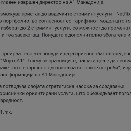
, главен извршен директор на А1 Македонија.
можува пристап до водечките стриминг услуги – Netflix
то портфолио, во согласност со тарифниот модел што го
изберат до 2 стриминг услуги, со можност да променат
, и тоа засекогаш. Понудата е дополнително збогатена и
 креираат својата понуда и да ја приспособат според св
 “Мојот А1”. Токму за празниците, нашата цел е да ово
пакет што совршено одговара на неговите потреби“, изј
рансформација во А1 Македонија.
а потврдува својата стратегиска насока за создавање
ориснички ориентирани услуги, што обезбедуваат пого
 вредност.
1.mk.