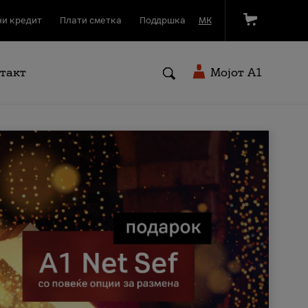
и кредит
Плати сметка
Поддршка
МК
такт
Мојот A1