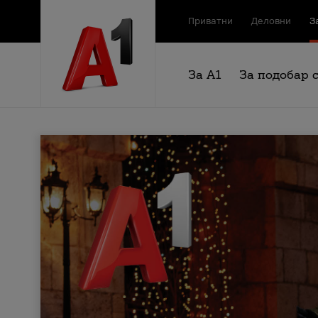
Приватни
Деловни
З
За А1
За подобар 