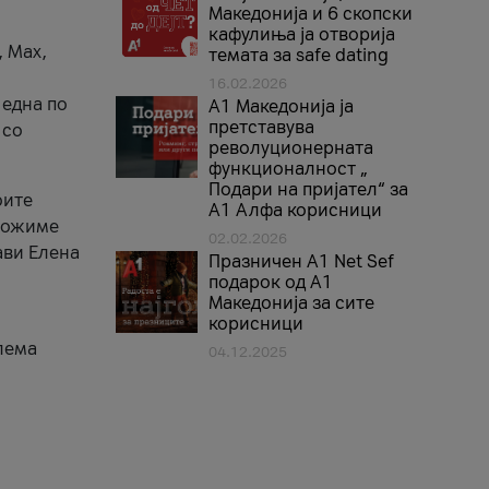
Македонија и 6 скопски
кафулиња ја отворија
, Max,
темата за safe dating
16.02.2026
 една по
А1 Македонија ја
претставува
 со
револуционерната
функционалност „
Подари на пријател“ за
оите
А1 Алфа корисници
зможиме
02.02.2026
ави Елена
Празничен A1 Net Sеf
подарок од А1
Македонија за сите
корисници
лема
04.12.2025