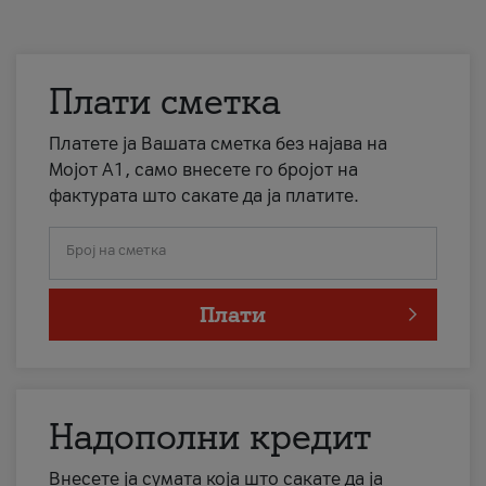
Плати сметка
Платете ја Вашата сметка без најава на
Мојот А1, само внесете го бројот на
фактурата што сакате да ја платите.
Број на сметка
Плати
Надополни кредит
Внесете ја сумата која што сакате да ја