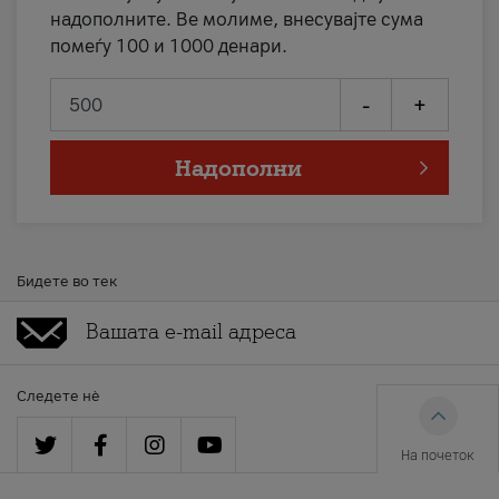
надополните. Ве молиме, внесувајте сума
помеѓу 100 и 1000 денари.
-
+
Надополни
Бидете во тек
Следете нè
На почеток