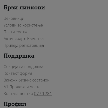
Брзи линкови
Ценовници
Услови за користење
Плати сметка
Активирајте Е-сметка
Припејд регистрација
Поддршка
Секција за поддршка
Контакт форма
Закажи бизнис состанок
A1 Продажни места
Контакт центар
077 1234
Профил