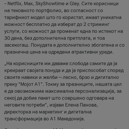
– Netflix, Max, SkyShowtime и Gley. Сите корисници
на тековното портфолио, во согласност со
тарифниот модел што го користат, имаат уникатна
можност бесплатно да изберат до 2 стриминг
услуги, со можност да променат една по истекот на
30 дена, без дополнителна претплата, и тоа
засекогаш. Понудата е дополнително збогатена и со
празнична цена на одредени атрактивни уреди.
„На корисниците им даваме слобода самите да ја
креираат својата понуда и да ја приспособат според
своите навики и желби — лесно, брзо и дигитално
преку “Мојот А1”. Токму за празниците, нашата цел
е да овозможиме максимална персонализација, за
секој да добие пакет што совршено одговара на
неговите потреби“, изјави Елена Панова,
директорка на маркетинг и дигитална
трансформација во А1 Македонија.