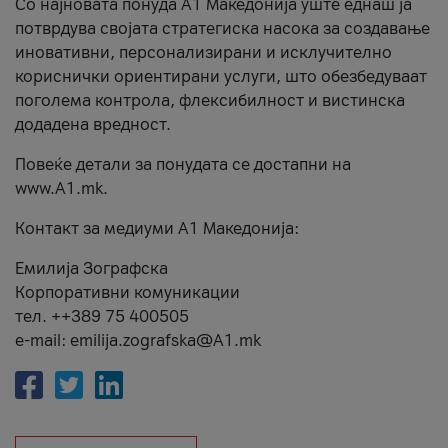
Со најновата понуда А1 Македонија уште еднаш ја
потврдува својата стратегиска насока за создавање
иновативни, персонализирани и исклучително
кориснички ориентирани услуги, што обезбедуваат
поголема контрола, флексибилност и вистинска
додадена вредност.
Повеќе детали за понудата се достапни на
www.А1.mk.
Контакт за медиуми А1 Македонија:
Емилија Зографска
Корпоративни комуникации
тел. ++389 75 400505
e-mail: emilija.zografska@A1.mk