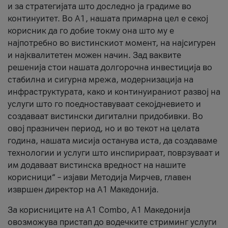
и за стратегијата што доследно ја градиме во
континуитет. Во А1, нашата примарна цел е секој
корисник да го добие токму она што му е
најпотребно во вистинскиот момент, на најсигурен
и најквалитетен можен начин. Зад ваквите
решенија стои нашата долгорочна инвестиција во
стабилна и сигурна мрежа, модернизација на
инфраструктурата, како и континуираниот развој на
услуги што го поедноставуваат секојдневието и
создаваат вистински дигитални придобивки. Во
овој празничен период, но и во текот на целата
година, нашата мисија останува иста, да создаваме
технологии и услуги што инспирираат, поврзуваат и
им додаваат вистинска вредност на нашите
корисници“ – изјави Методија Мирчев, главен
извршен директор на А1 Македонија.
За корисниците на A1 Combo, А1 Македонија
овозможува пристап до водечките стриминг услуги