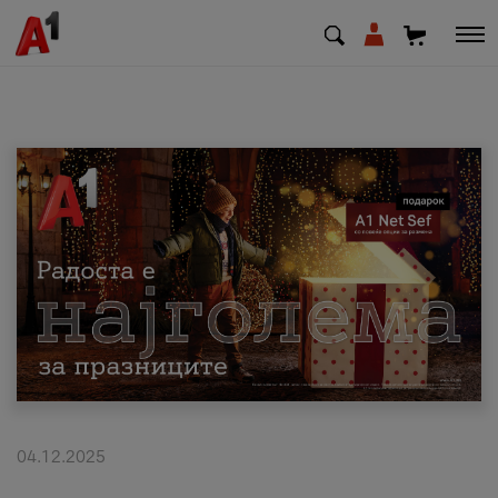
МК
EN
SQ
Приватни
Деловни
Поддршка
Надополни кредит
04.12.2025
Плати сметка