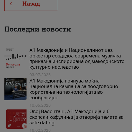
Назад
Последни новости
А1 Македонија и Националниот џез
оркестар создадоа современа музичка
приказна инспирирана од македонското
културно наследство
03.07.2026
A1 Македонија почнува моќна
национална кампања за поодговорно
користење на технологијата во
сообраќајот
18.05.2026
Овој Валентајн, A1 Македонија и 6
скопски кафулиња ја отворија темата за
safe dating
16.02.2026