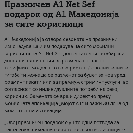
Празничен A1 Net Sеf
За нас
подарок од А1 Македонија
за сите корисници
#ПодобарОнлајн
А1 Македонија ја отвора сезоната на празнични
изненадувања и им подарува на сите мобилни
корисници на A1 Net Sef дополнителни гигабајти и
дополнителни опции за размена согласно
тарифниот модел што го користат. Дополнителните
гигабајти може да се разменат за буџет за нов уред,
роаминг пакети или за премиум стриминг услуги, во
согласност со индивидуалните потреби на секој
корисник. Замената се врши директно преку
мобилната апликација „Мојот А1“ и важи 30 дена од
моментот на активација.
„Овој празничен подарок е уште една потврда за
нашата максимална посветеност кон корисниците