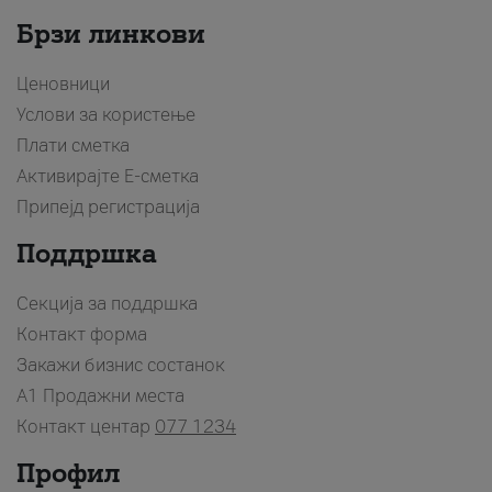
Брзи линкови
Ценовници
Услови за користење
Плати сметка
Активирајте Е-сметка
Припејд регистрација
Поддршка
Секција за поддршка
Контакт форма
Закажи бизнис состанок
A1 Продажни места
Контакт центар
077 1234
Профил