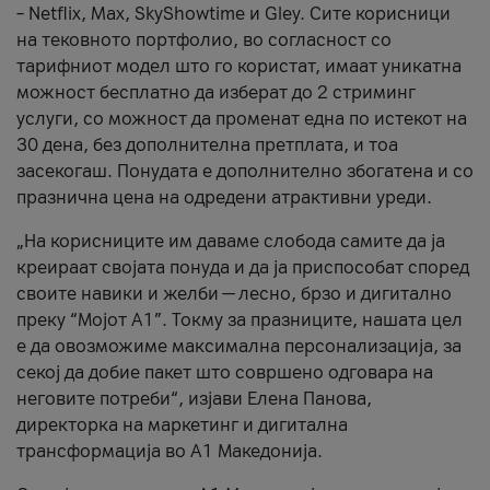
– Netflix, Max, SkyShowtime и Gley. Сите корисници
на тековното портфолио, во согласност со
тарифниот модел што го користат, имаат уникатна
можност бесплатно да изберат до 2 стриминг
услуги, со можност да променат една по истекот на
30 дена, без дополнителна претплата, и тоа
засекогаш. Понудата е дополнително збогатена и со
празнична цена на одредени атрактивни уреди.
„На корисниците им даваме слобода самите да ја
креираат својата понуда и да ја приспособат според
своите навики и желби — лесно, брзо и дигитално
преку “Мојот А1”. Токму за празниците, нашата цел
е да овозможиме максимална персонализација, за
секој да добие пакет што совршено одговара на
неговите потреби“, изјави Елена Панова,
директорка на маркетинг и дигитална
трансформација во А1 Македонија.