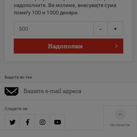
надополните. Ве молиме, внесувајте сума
помеѓу 100 и 1000 денари.
-
+
Надополни
Бидете во тек
Следете нè
На почеток