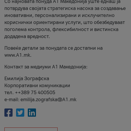
Со најновата понуда А1 Македонија уште еднаш ја
потврдува својата стратегиска насока за создавање
иновативни, персонализирани и исклучително
кориснички ориентирани услуги, што обезбедуваат
поголема контрола, флексибилност и вистинска
додадена вредност.
Повеќе детали за понудата се достапни на
www.А1.mk.
Контакт за медиуми А1 Македонија:
Емилија Зографска
Корпоративни комуникации
тел. ++389 75 400505
e-mail: emilija.zografska@A1.mk