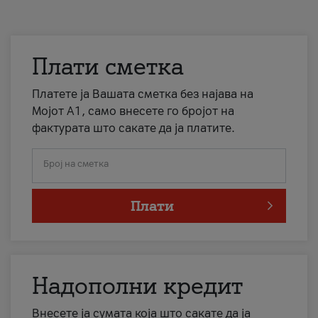
Плати сметка
Платете ја Вашата сметка без најава на
Мојот А1, само внесете го бројот на
фактурата што сакате да ја платите.
Број на сметка
Плати
Надополни кредит
Внесете ја сумата која што сакате да ја