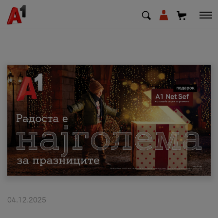
МК
EN
SQ
Приватни
Деловни
Поддршка
Надополни кредит
04.12.2025
Плати сметка