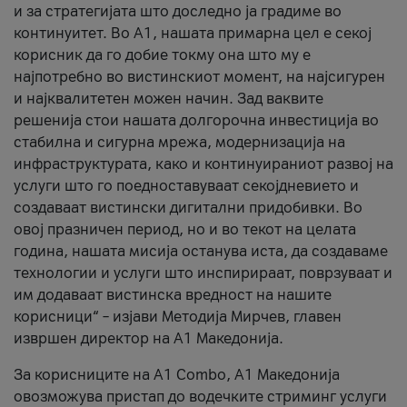
и за стратегијата што доследно ја градиме во
континуитет. Во А1, нашата примарна цел е секој
корисник да го добие токму она што му е
најпотребно во вистинскиот момент, на најсигурен
и најквалитетен можен начин. Зад ваквите
решенија стои нашата долгорочна инвестиција во
стабилна и сигурна мрежа, модернизација на
инфраструктурата, како и континуираниот развој на
услуги што го поедноставуваат секојдневието и
создаваат вистински дигитални придобивки. Во
овој празничен период, но и во текот на целата
година, нашата мисија останува иста, да создаваме
технологии и услуги што инспирираат, поврзуваат и
им додаваат вистинска вредност на нашите
корисници“ – изјави Методија Мирчев, главен
извршен директор на А1 Македонија.
За корисниците на A1 Combo, А1 Македонија
овозможува пристап до водечките стриминг услуги