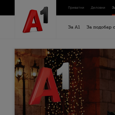
Приватни
Деловни
З
За А1
За подобар 