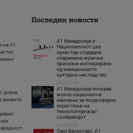
Последни новости
А1 Македонија и
и на A1
Националниот џез
истат.
оркестар создадоа
современа музичка
риминг
приказна инспирирана
од македонското
културно наследство
03.07.2026
A1 Македонија почнува
го добие
моќна национална
д ваквите
кампања за поодговорно
користење на
технологијата во
даваат
сообраќајот
сија
18.05.2026
 вредност
Овој Валентајн, A1