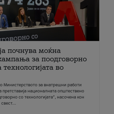
ја почнува моќна
кампања за поодговорно
 технологијата во
со Министерството за внатрешни работи
ја претставија националната општествено
говорно со технологијата“, насочена кон
свест...