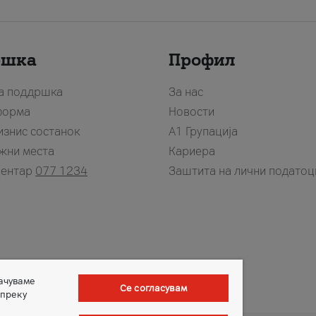
ршка
Профил
за поддршка
За нас
форма
Новости
изнис состанок
А1 Групација
жни места
Кариера
центар
077 1234
Заштита на лични податоц
зачуваме
Се согласувам
 преку