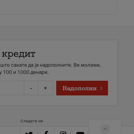
 кредит
а што сакате да ја надополните. Ве молиме,
у 100 и 1000 денари.
-
+
Надополни
Следете нè