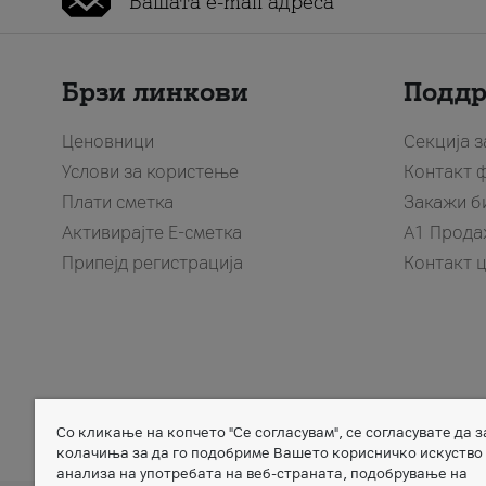
Брзи линкови
Подд
Ценовници
Секција 
Услови за користење
Контакт 
Плати сметка
Закажи б
Активирајте Е-сметка
A1 Прода
Припејд регистрација
Контакт 
Со кликање на копчето "Се согласувам", се согласувате да 
Member of
колачиња за да го подобриме Вашето корисничко искуство
анализа на употребата на веб-страната, подобрување на