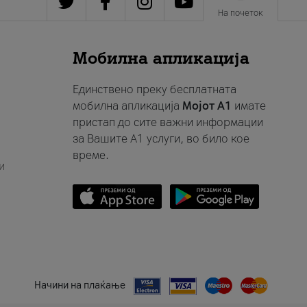
На почеток
Мобилна апликација
Единствено преку бесплатната
мобилна апликација
Мојот A1
имате
пристап до сите важни информации
за Вашите A1 услуги, во било кое
време.
и
Начини на плаќање