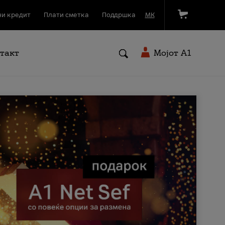
и кредит
Плати сметка
Поддршка
МК
такт
Мојот A1