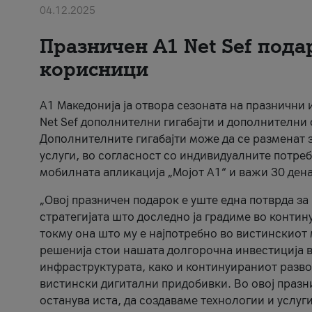
04.12.2025
Празничен A1 Net Sеf пода
корисници
А1 Македонија ја отвора сезоната на празнични
Net Sef дополнителни гигабајти и дополнителни
Дополнителните гигабајти може да се разменат з
услуги, во согласност со индивидуалните потреб
мобилната апликација „Мојот А1“ и важи 30 дена
„Овој празничен подарок е уште една потврда з
стратегијата што доследно ја градиме во контину
токму она што му е најпотребно во вистинскиот 
решенија стои нашата долгорочна инвестиција в
инфраструктурата, како и континуираниот развој
вистински дигитални придобивки. Во овој празни
останува иста, да создаваме технологии и услуг