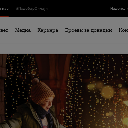
а нас
#ПодобарОнлајн
Надополн
свет
Медиа
Кариера
Броеви за донации
Кон