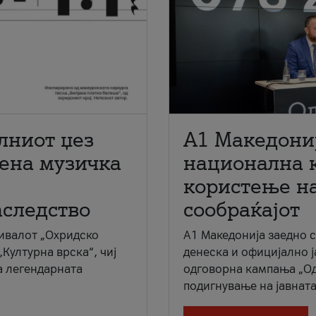
лниот џез
A1 Македони
мена музичка
национална 
користење на
аследство
сообраќајот
ивалот „Охридско
A1 Македонија заедно 
„Културна врска“, чиј
денеска и официјално 
а легендарната
одговорна кампања „Од
подигнување на јавната 