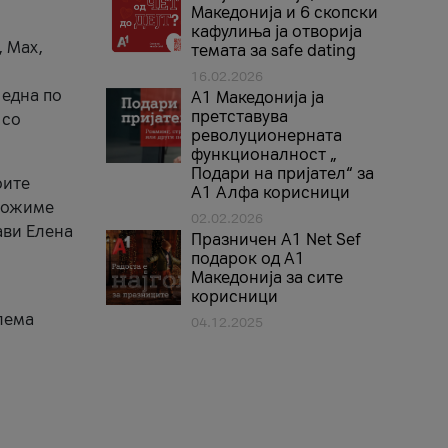
Македонија и 6 скопски
кафулиња ја отворија
, Max,
темата за safe dating
16.02.2026
 една по
А1 Македонија ја
претставува
 со
револуционерната
функционалност „
Подари на пријател“ за
оите
А1 Алфа корисници
зможиме
02.02.2026
ави Елена
Празничен A1 Net Sеf
подарок од А1
Македонија за сите
корисници
лема
04.12.2025