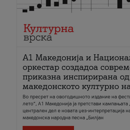
А1 Македонија и Национа
оркестар создадоа совре
приказна инспирирана од
македонското културно н
Во пресрет на овогодишното издание на фест
лето“, А1 Македонија ја претстави кампањата 
централен дел е новата џез-интерпретација н
македонска народна песна „Билјан