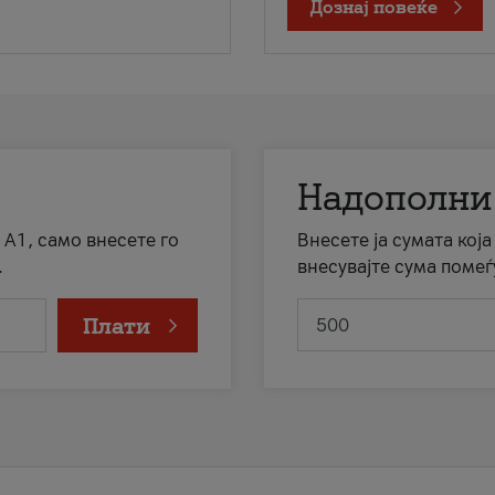
Дознај повеќе
Надополни
 А1, само внесете го
Внесете ја сумата кој
.
внесувајте сума помеѓ
Плати