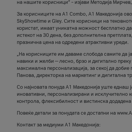
на нашите корисници“ – изјави Методија Мирчев
За корисниците на A1 Combo, А1 Македонија овоз
SkyShowtime и Gley. Сите корисници на тековно
користат, имаат уникатна можност бесплатно да 
истекот на 30 дена, без дополнителна претплата
празнична цена на одредени атрактивни уреди.
„На корисниците им даваме слобода самите да ја
навики и желби — лесно, брзо и дигитално преку
максимална персонализација, за секој да добие 
Панова, директорка на маркетинг и дигитална т
Со најновата понуда А1 Македонија уште еднаш ј
иновативни, персонализирани и исклучително к
контрола, флексибилност и вистинска додадена
Повеќе детали за понудата се достапни на www.А
Контакт за медиуми А1 Македонија: