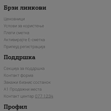
Брзи линкови
Ценовници
Услови за користење
Плати сметка
Активирајте Е-сметка
Припејд регистрација
Поддршка
Секција за поддршка
Контакт форма
Закажи бизнис состанок
A1 Продажни места
Контакт центар
077 1234
Профил