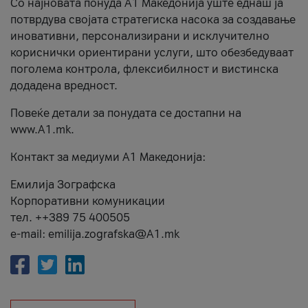
Со најновата понуда А1 Македонија уште еднаш ја
потврдува својата стратегиска насока за создавање
иновативни, персонализирани и исклучително
кориснички ориентирани услуги, што обезбедуваат
поголема контрола, флексибилност и вистинска
додадена вредност.
Повеќе детали за понудата се достапни на
www.А1.mk.
Контакт за медиуми А1 Македонија:
Емилија Зографска
Корпоративни комуникации
тел. ++389 75 400505
e-mail: emilija.zografska@A1.mk