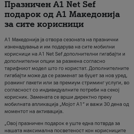
Празничен A1 Net Sеf
За нас
подарок од А1 Македонија
за сите корисници
#ПодобарОнлајн
А1 Македонија ја отвора сезоната на празнични
изненадувања и им подарува на сите мобилни
корисници на A1 Net Sef дополнителни гигабајти и
дополнителни опции за размена согласно
тарифниот модел што го користат. Дополнителните
гигабајти може да се разменат за буџет за нов уред,
роаминг пакети или за премиум стриминг услуги, во
согласност со индивидуалните потреби на секој
корисник. Замената се врши директно преку
мобилната апликација „Мојот А1“ и важи 30 дена од
моментот на активација.
„Овој празничен подарок е уште една потврда за
нашата максимална посветеност кон корисниците