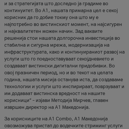
и за стратегијата што доследно ја градиме во
континуитет. Во А1, нашата примарна цел е секој
корисник да го добие токму она што му е
најпотребно во вистинскиот момент, на најсигурен
и најквалитетен можен начин. Зад ваквите
решенија стои нашата долгорочна инвестиција во
стабилна и сигурна мрежа, модернизација на
инфраструктурата, како и континуираниот развој на
услуги што го поедноставуваат секојдневието и
создаваат вистински дигитални придобивки. Во
овој празничен период, но и во текот на целата
година, нашата мисија останува иста, да создаваме
технологии и услуги што инспирираат, поврзуваат и
им додаваат вистинска вредност на нашите
корисници“ – изјави Методија Мирчев, главен
извршен директор на А1 Македонија.
За корисниците на A1 Combo, А1 Македонија
овозможува пристап до водечките стриминг услуги