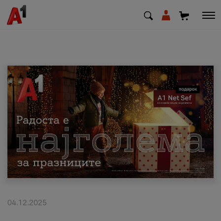
МК
EN
SQ
Приватни
Деловни
Поддршка
Надополни кредит
04.12.2025
Плати сметка