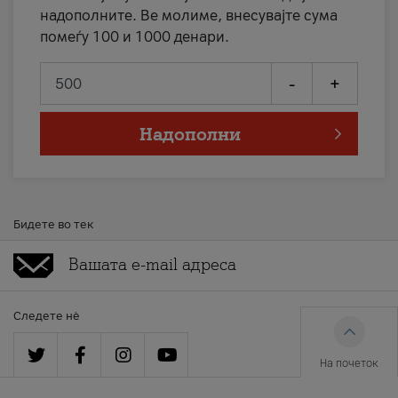
надополните. Ве молиме, внесувајте сума
помеѓу 100 и 1000 денари.
-
+
Надополни
Бидете во тек
Следете нè
На почеток