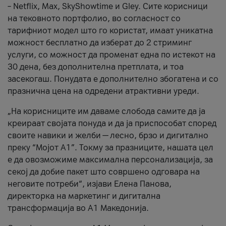
– Netflix, Max, SkyShowtime и Gley. Сите корисници
на тековното портфолио, во согласност со
тарифниот модел што го користат, имаат уникатна
можност бесплатно да изберат до 2 стриминг
услуги, со можност да променат една по истекот на
30 дена, без дополнителна претплата, и тоа
засекогаш. Понудата е дополнително збогатена и со
празнична цена на одредени атрактивни уреди.
„На корисниците им даваме слобода самите да ја
креираат својата понуда и да ја приспособат според
своите навики и желби — лесно, брзо и дигитално
преку “Мојот А1”. Токму за празниците, нашата цел
е да овозможиме максимална персонализација, за
секој да добие пакет што совршено одговара на
неговите потреби“, изјави Елена Панова,
директорка на маркетинг и дигитална
трансформација во А1 Македонија.