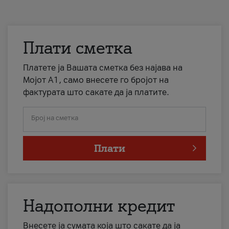
Плати сметка
Платете ја Вашата сметка без најава на
Мојот А1, само внесете го бројот на
фактурата што сакате да ја платите.
Број на сметка
Плати
Надополни кредит
Внесете ја сумата која што сакате да ја