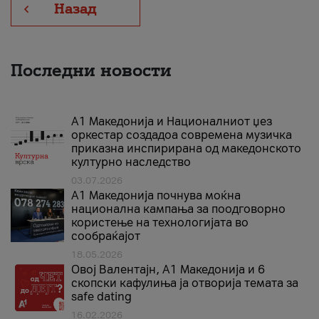
Назад
Последни новости
А1 Македонија и Националниот џез
оркестар создадоа современа музичка
приказна инспирирана од македонското
културно наследство
03.07.2026
A1 Македонија почнува моќна
национална кампања за поодговорно
користење на технологијата во
сообраќајот
18.05.2026
Овој Валентајн, A1 Македонија и 6
скопски кафулиња ја отворија темата за
safe dating
16.02.2026