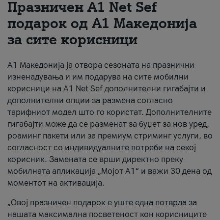
Празничен A1 Net Sеf
За нас
подарок од А1 Македонија
за сите корисници
#ПодобарОнлајн
А1 Македонија ја отвора сезоната на празнични
изненадувања и им подарува на сите мобилни
корисници на A1 Net Sef дополнителни гигабајти и
дополнителни опции за размена согласно
тарифниот модел што го користат. Дополнителните
гигабајти може да се разменат за буџет за нов уред,
роаминг пакети или за премиум стриминг услуги, во
согласност со индивидуалните потреби на секој
корисник. Замената се врши директно преку
мобилната апликација „Мојот А1“ и важи 30 дена од
моментот на активација.
„Овој празничен подарок е уште една потврда за
нашата максимална посветеност кон корисниците