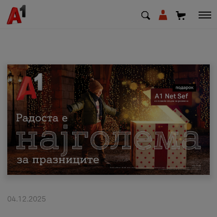
МК
EN
SQ
Приватни
Деловни
Поддршка
Надополни кредит
04.12.2025
Плати сметка