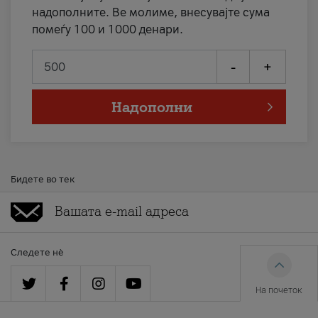
надополните. Ве молиме, внесувајте сума
помеѓу 100 и 1000 денари.
-
+
Надополни
Бидете во тек
Следете нè
На почеток