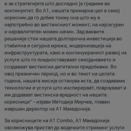
и за стратегијата што доследно ја градиме во
континуитет. Во А1, нашата примарна цел е секој
корисник да го добие токму она што му е
најпотребно во вистинскиот момент, на најсигурен
и најквалитетен можен начин. Зад ваквите
решенија стои нашата долгорочна инвестиција во
стабилна и сигурна мрежа, модернизација на
инфраструктурата, како и континуираниот развој на
услуги што го поедноставуваат секојдневието и
создаваат вистински дигитални придобивки. Во
овој празничен период, но и во текот на целата
година, нашата мисија останува иста, да создаваме
технологии и услуги што инспирираат, поврзуваат и
им додаваат вистинска вредност на нашите
корисници“ – изјави Методија Мирчев, главен
извршен директор на А1 Македонија.
За корисниците на A1 Combo, А1 Македонија
овозможува пристап до водечките стриминг услуги