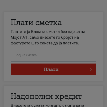
Плати сметка
Платете ја Вашата сметка без најава на
Мојот А1, само внесете го бројот на
фактурата што сакате да ја платите.
Број на сметка
Плати
Надополни кредит
Внесете ја сумата која што сакате да ја