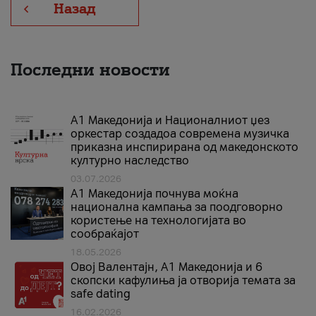
Назад
Последни новости
А1 Македонија и Националниот џез
оркестар создадоа современа музичка
приказна инспирирана од македонското
културно наследство
03.07.2026
A1 Македонија почнува моќна
национална кампања за поодговорно
користење на технологијата во
сообраќајот
18.05.2026
Овој Валентајн, A1 Македонија и 6
скопски кафулиња ја отворија темата за
safe dating
16.02.2026