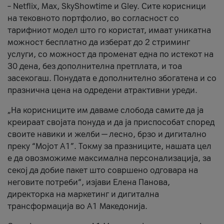
– Netflix, Max, SkyShowtime и Gley. Сите корисници
на тековното портфолио, во согласност со
тарифниот модел што го користат, имаат уникатна
можност бесплатно да изберат до 2 стриминг
услуги, со можност да променат една по истекот на
30 дена, без дополнителна претплата, и тоа
засекогаш. Понудата е дополнително збогатена и со
празнична цена на одредени атрактивни уреди.
„На корисниците им даваме слобода самите да ја
креираат својата понуда и да ја приспособат според
своите навики и желби — лесно, брзо и дигитално
преку “Мојот А1”. Токму за празниците, нашата цел
е да овозможиме максимална персонализација, за
секој да добие пакет што совршено одговара на
неговите потреби“, изјави Елена Панова,
директорка на маркетинг и дигитална
трансформација во А1 Македонија.