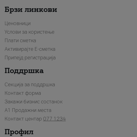
Брзи линкови
Ценовници
Услови за користење
Плати сметка
Активирајте Е-сметка
Припејд регистрација
Поддршка
Секција за поддршка
Контакт форма
Закажи бизнис состанок
A1 Продажни места
Контакт центар
077 1234
Профил