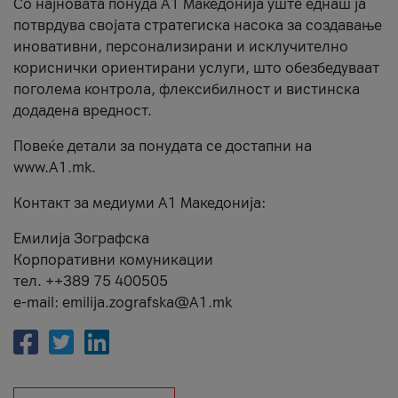
Со најновата понуда А1 Македонија уште еднаш ја
потврдува својата стратегиска насока за создавање
иновативни, персонализирани и исклучително
кориснички ориентирани услуги, што обезбедуваат
поголема контрола, флексибилност и вистинска
додадена вредност.
Повеќе детали за понудата се достапни на
www.А1.mk.
Контакт за медиуми А1 Македонија:
Емилија Зографска
Корпоративни комуникации
тел. ++389 75 400505
e-mail: emilija.zografska@A1.mk