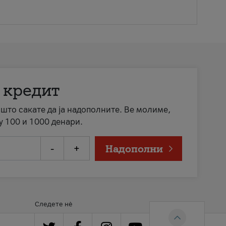
 кредит
а што сакате да ја надополните. Ве молиме,
у 100 и 1000 денари.
-
+
Надополни
Следете нè