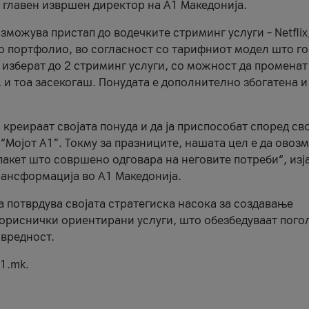
, главен извршен директор на А1 Македонија.
можува пристап до водечките стриминг услуги – Netflix
то портфолио, во согласност со тарифниот модел што го
изберат до 2 стриминг услуги, со можност да променат
, и тоа засекогаш. Понудата е дополнително збогатена и
 креираат својата понуда и да ја приспособат според св
 “Мојот А1”. Токму за празниците, нашата цел е да ово
пакет што совршено одговара на неговите потреби“, изј
рансформација во А1 Македонија.
а потврдува својата стратегиска насока за создавање
ориснички ориентирани услуги, што обезбедуваат пого
 вредност.
1.mk.