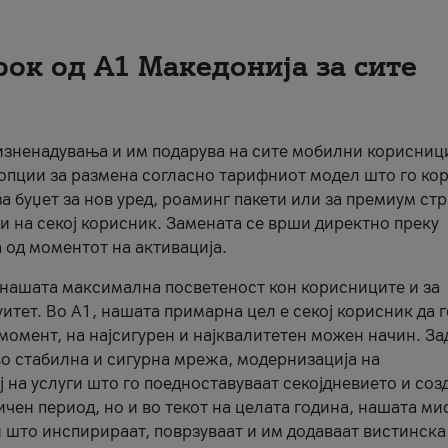
рок од А1 Македонија за сите
 изненадувања и им подарува на сите мобилни корисниц
 опции за размена согласно тарифниот модел што го кор
а буџет за нов уред, роаминг пакети или за премиум ст
и на секој корисник. Замената се врши директно преку
 од моментот на активација.
а нашата максимална посветеност кон корисниците и за
итет. Во А1, нашата примарна цел е секој корисник да 
момент, на најсигурен и најквалитетен можен начин. За
о стабилна и сигурна мрежа, модернизација на
 на услуги што го поедноставуваат секојдневието и соз
чен период, но и во текот на целата година, нашата ми
и што инспирираат, поврзуваат и им додаваат вистинска