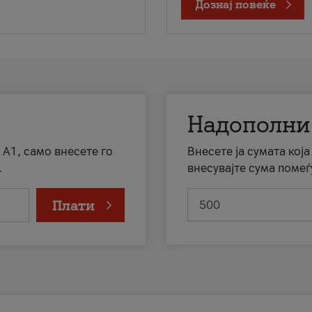
Дознај повеќе
Надополни
 А1, само внесете го
Внесете ја сумата кој
.
внесувајте сума помеѓ
Плати