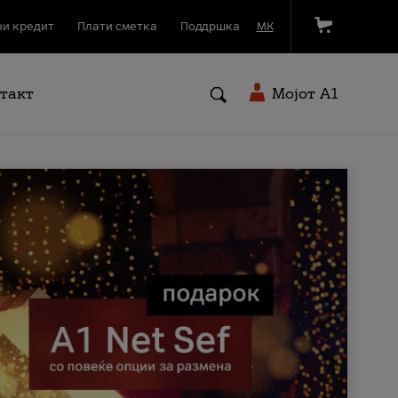
и кредит
Плати сметка
Поддршка
МК
такт
Мојот A1