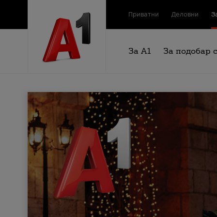
Приватни
Деловни
З
За А1
За подобар 