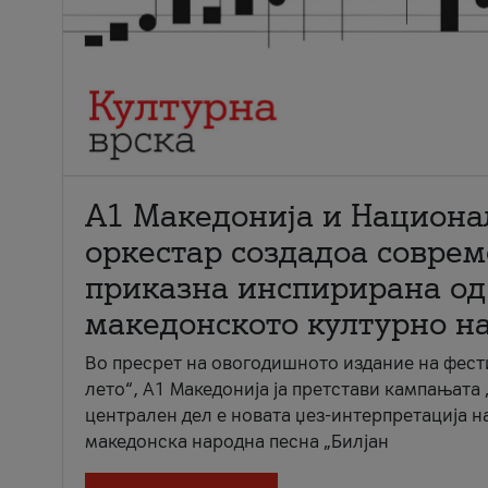
А1 Македонија и Национа
оркестар создадоа совре
приказна инспирирана од
македонското културно н
Во пресрет на овогодишното издание на фест
лето“, А1 Македонија ја претстави кампањата 
централен дел е новата џез-интерпретација н
македонска народна песна „Билјан