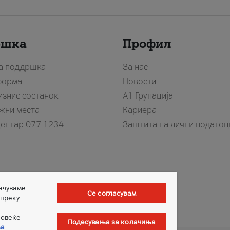
ршка
Профил
за поддршка
За нас
форма
Новости
изнис состанок
А1 Групација
жни места
Кариера
центар
077 1234
Заштита на лични податоц
зачуваме
Се согласувам
 преку
повеќе
Подесувања за колачиња
ња