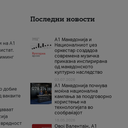
Последни новости
А1 Македонија и
и на A1
Националниот џез
истат.
оркестар создадоа
современа музичка
риминг
приказна инспирирана
од македонското
културно наследство
03.07.2026
A1 Македонија почнува
го добие
моќна национална
д ваквите
кампања за поодговорно
користење на
технологијата во
даваат
сообраќајот
сија
18.05.2026
 вредност
Овој Валентајн, A1