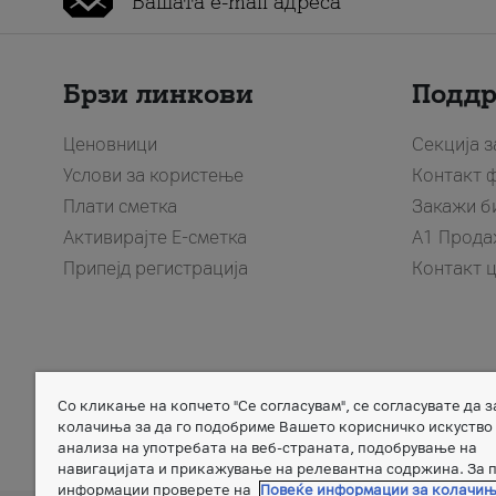
Брзи линкови
Подд
Ценовници
Секција 
Услови за користење
Контакт 
Плати сметка
Закажи б
Активирајте Е-сметка
A1 Прода
Припејд регистрација
Контакт 
Со кликање на копчето "Се согласувам", се согласувате да 
колачиња за да го подобриме Вашето корисничко искуство
анализа на употребата на веб-страната, подобрување на
Member of
навигацијата и прикажување на релевантна содржина. За 
информации проверете на
Повеќе информации за колачи