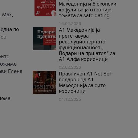
Македонија и 6 скопски
кафулиња ја отворија
, Max,
темата за safe dating
16.02.2026
 една по
А1 Македонија ја
претставува
 со
револуционерната
функционалност „
Подари на пријател“ за
оите
А1 Алфа корисници
зможиме
02.02.2026
ави Елена
Празничен A1 Net Sеf
подарок од А1
Македонија за сите
корисници
лема
04.12.2025