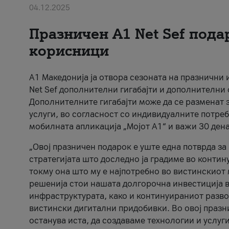
04.12.2025
Празничен A1 Net Sеf пода
корисници
А1 Македонија ја отвора сезоната на празнични
Net Sef дополнителни гигабајти и дополнителни
Дополнителните гигабајти може да се разменат з
услуги, во согласност со индивидуалните потреб
мобилната апликација „Мојот А1“ и важи 30 дена
„Овој празничен подарок е уште една потврда з
стратегијата што доследно ја градиме во контину
токму она што му е најпотребно во вистинскиот 
решенија стои нашата долгорочна инвестиција в
инфраструктурата, како и континуираниот развој
вистински дигитални придобивки. Во овој празни
останува иста, да создаваме технологии и услуг