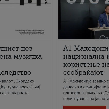
лниот џез
A1 Македони
мена музичка
национална 
користење на
аследство
сообраќајот
ивалот „Охридско
A1 Македонија заедно 
„Културна врска“, чиј
денеска и официјално 
а легендарната
одговорна кампања „Од
подигнување на јавната 