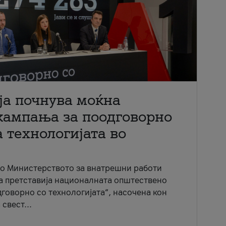
ја почнува моќна
кампања за поодговорно
 технологијата во
со Министерството за внатрешни работи
ја претставија националната општествено
говорно со технологијата“, насочена кон
свест...