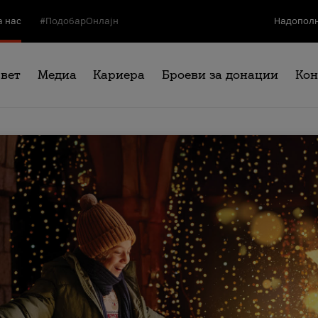
а нас
#ПодобарОнлајн
Надополн
свет
Медиа
Кариера
Броеви за донации
Кон