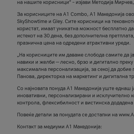
на нашите корисници“ – изјави Методија Мирчев
За корисниците на A1 Combo, А1 Македонија овоз
SkyShowtime и Gley. Сите корисници на тековно
користат, имаат уникатна можност бесплатно да 
истекот на 30 дена, без дополнителна претплата
празнична цена на одредени атрактивни уреди.
„На корисниците им даваме слобода самите да ја
навики и желби — лесно, брзо и дигитално преку
максимална персонализација, за секој да добие 
Панова, директорка на маркетинг и дигитална т
Со најновата понуда А1 Македонија уште еднаш ј
иновативни, персонализирани и исклучително к
контрола, флексибилност и вистинска додадена
Повеќе детали за понудата се достапни на www.А
Контакт за медиуми А1 Македонија: