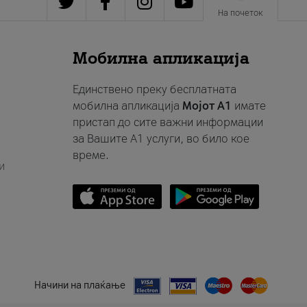
На почеток
Мобилна апликација
Единствено преку бесплатната
мобилна апликација
Мојот A1
имате
пристап до сите важни информации
за Вашите A1 услуги, во било кое
време.
и
Начини на плаќање