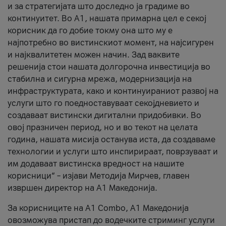
и за стратегијата што доследно ја градиме во
континуитет. Во А1, нашата примарна цел е секој
корисник да го добие токму она што му е
најпотребно во вистинскиот момент, на најсигурен
и најквалитетен можен начин. Зад ваквите
решенија стои нашата долгорочна инвестиција во
стабилна и сигурна мрежа, модернизација на
инфраструктурата, како и континуираниот развој на
услуги што го поедноставуваат секојдневието и
создаваат вистински дигитални придобивки. Во
овој празничен период, но и во текот на целата
година, нашата мисија останува иста, да создаваме
технологии и услуги што инспирираат, поврзуваат и
им додаваат вистинска вредност на нашите
корисници“ – изјави Методија Мирчев, главен
извршен директор на А1 Македонија.
За корисниците на A1 Combo, А1 Македонија
овозможува пристап до водечките стриминг услуги