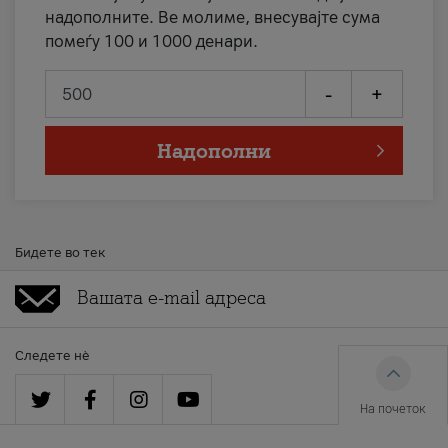
надополните. Ве молиме, внесувајте сума
помеѓу 100 и 1000 денари.
-
+
Надополни
Бидете во тек
Следете нè
На почеток