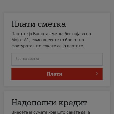
Плати сметка
Платете ја Вашата сметка без најава на
Мојот А1, само внесете го бројот на
фактурата што сакате да ја платите.
Број на сметка
Плати
Надополни кредит
Внесете ја сумата која што сакате да ја