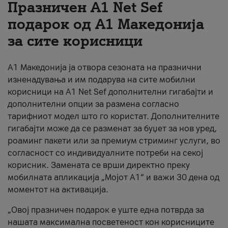
Празничен A1 Net Sеf
За нас
подарок од А1 Македонија
за сите корисници
#ПодобарОнлајн
А1 Македонија ја отвора сезоната на празнични
изненадувања и им подарува на сите мобилни
корисници на A1 Net Sef дополнителни гигабајти и
дополнителни опции за размена согласно
тарифниот модел што го користат. Дополнителните
гигабајти може да се разменат за буџет за нов уред,
роаминг пакети или за премиум стриминг услуги, во
согласност со индивидуалните потреби на секој
корисник. Замената се врши директно преку
мобилната апликација „Мојот А1“ и важи 30 дена од
моментот на активација.
„Овој празничен подарок е уште една потврда за
нашата максимална посветеност кон корисниците