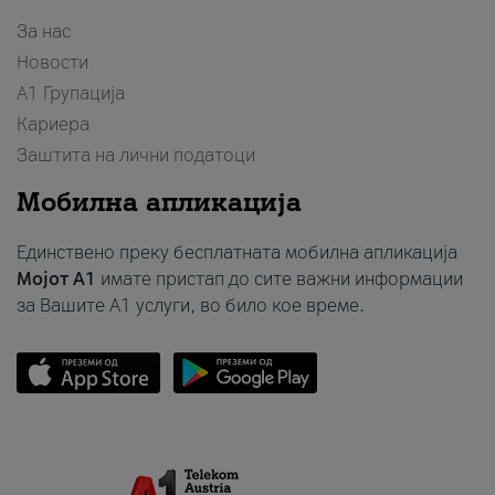
За нас
Новости
А1 Групација
Кариера
Заштита на лични податоци
Мобилна апликација
Единствено преку бесплатната мобилна апликација
Мојот A1
имате пристап до сите важни информации
за Вашите A1 услуги, во било кое време.