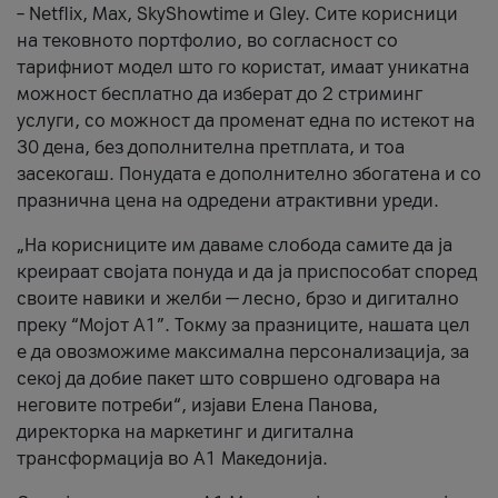
– Netflix, Max, SkyShowtime и Gley. Сите корисници
на тековното портфолио, во согласност со
тарифниот модел што го користат, имаат уникатна
можност бесплатно да изберат до 2 стриминг
услуги, со можност да променат една по истекот на
30 дена, без дополнителна претплата, и тоа
засекогаш. Понудата е дополнително збогатена и со
празнична цена на одредени атрактивни уреди.
„На корисниците им даваме слобода самите да ја
креираат својата понуда и да ја приспособат според
своите навики и желби — лесно, брзо и дигитално
преку “Мојот А1”. Токму за празниците, нашата цел
е да овозможиме максимална персонализација, за
секој да добие пакет што совршено одговара на
неговите потреби“, изјави Елена Панова,
директорка на маркетинг и дигитална
трансформација во А1 Македонија.