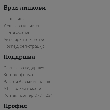
Брзи линкови
Ценовници
Услови за користење
Плати сметка
Активирајте Е-сметка
Припејд регистрација
Поддршка
Секција за поддршка
Контакт форма
Закажи бизнис состанок
A1 Продажни места
Контакт центар
077 1234
Профил