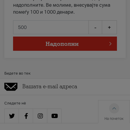
надополните. Ве молиме, внесувајте сума
помеѓу 100 и 1000 денари.
-
+
Надополни
Бидете во тек
Следете нè
На почеток