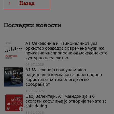
Назад
Последни новости
А1 Македонија и Националниот џез
оркестар создадоа современа музичка
приказна инспирирана од македонското
културно наследство
03.07.2026
A1 Македонија почнува моќна
национална кампања за поодговорно
користење на технологијата во
сообраќајот
18.05.2026
Овој Валентајн, A1 Македонија и 6
скопски кафулиња ја отворија темата за
safe dating
16.02.2026