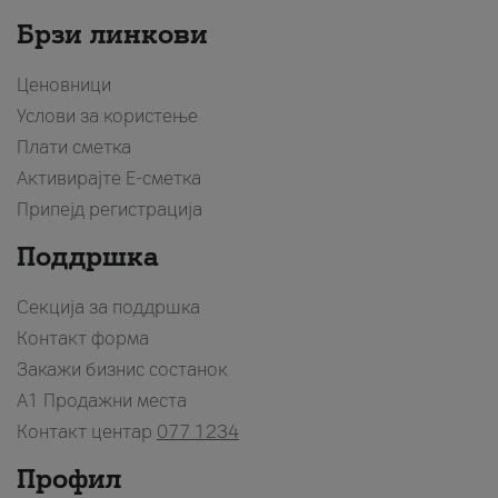
Брзи линкови
Ценовници
Услови за користење
Плати сметка
Активирајте Е-сметка
Припејд регистрација
Поддршка
Секција за поддршка
Контакт форма
Закажи бизнис состанок
A1 Продажни места
Контакт центар
077 1234
Профил