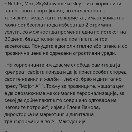
– Netflix, Max, SkyShowtime и Gley. Сите корисници
на тековното портфолио, во согласност со
тарифниот модел што го користат, имаат уникатна
можност бесплатно да изберат до 2 стриминг
услуги, со можност да променат една по истекот на
30 дена, без дополнителна претплата, и тоа
засекогаш. Понудата е дополнително збогатена и со
празнична цена на одредени атрактивни уреди.
„На корисниците им даваме слобода самите да ја
креираат својата понуда и да ја приспособат според
своите навики и желби — лесно, брзо и дигитално
преку “Мојот А1”. Токму за празниците, нашата цел
е да овозможиме максимална персонализација, за
секој да добие пакет што совршено одговара на
неговите потреби“, изјави Елена Панова,
директорка на маркетинг и дигитална
трансформација во А1 Македонија.