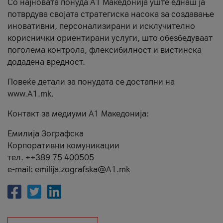
Со најновата понуда А1 Македонија уште еднаш ја
потврдува својата стратегиска насока за создавање
иновативни, персонализирани и исклучително
кориснички ориентирани услуги, што обезбедуваат
поголема контрола, флексибилност и вистинска
додадена вредност.
Повеќе детали за понудата се достапни на
www.А1.mk.
Контакт за медиуми А1 Македонија:
Емилија Зографска
Корпоративни комуникации
тел. ++389 75 400505
e-mail: emilija.zografska@A1.mk