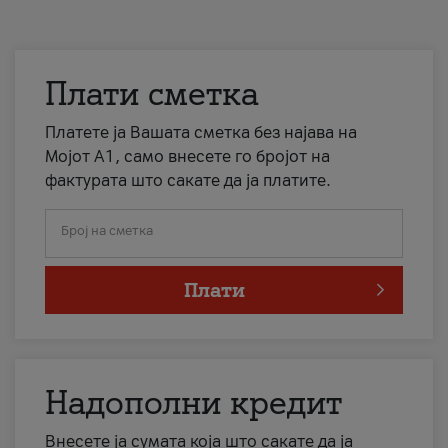
Плати сметка
Платете ја Вашата сметка без најава на
Мојот А1, само внесете го бројот на
фактурата што сакате да ја платите.
Број на сметка
Плати
Надополни кредит
Внесете ја сумата која што сакате да ја