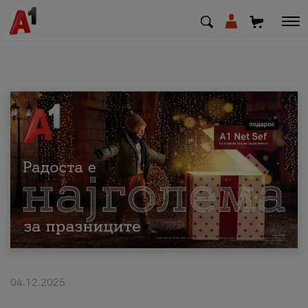
МК
EN
SQ
Приватни
Деловни
Поддршка
Надополни кредит
04.12.2025
Плати сметка