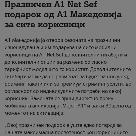
Празничен A1 Net Sеf
За нас
подарок од А1 Македонија
за сите корисници
#ПодобарОнлајн
А1 Македонија ја отвора сезоната на празнични
изненадувања и им подарува на сите мобилни
корисници на A1 Net Sef дополнителни гигабајти и
дополнителни опции за размена согласно
тарифниот модел што го користат. Дополнителните
гигабајти може да се разменат за буџет за нов уред,
роаминг пакети или за премиум стриминг услуги, во
согласност со индивидуалните потреби на секој
корисник. Замената се врши директно преку
мобилната апликација „Мојот А1“ и важи 30 дена од
моментот на активација.
„Овој празничен подарок е уште една потврда за
нашата максимална посветеност кон корисниците