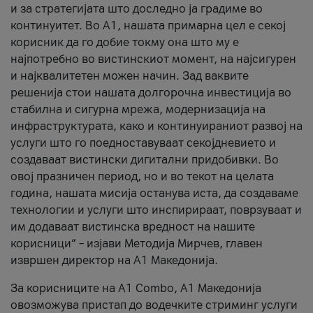
и за стратегијата што доследно ја градиме во
континуитет. Во А1, нашата примарна цел е секој
корисник да го добие токму она што му е
најпотребно во вистинскиот момент, на најсигурен
и најквалитетен можен начин. Зад ваквите
решенија стои нашата долгорочна инвестиција во
стабилна и сигурна мрежа, модернизација на
инфраструктурата, како и континуираниот развој на
услуги што го поедноставуваат секојдневието и
создаваат вистински дигитални придобивки. Во
овој празничен период, но и во текот на целата
година, нашата мисија останува иста, да создаваме
технологии и услуги што инспирираат, поврзуваат и
им додаваат вистинска вредност на нашите
корисници“ – изјави Методија Мирчев, главен
извршен директор на А1 Македонија.
За корисниците на A1 Combo, А1 Македонија
овозможува пристап до водечките стриминг услуги