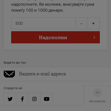
надополните. Ве молиме, внесувајте сума
помеѓу 100 и 1000 денари.
-
+
Надополни
Бидете во тек
Следете нè
На почеток