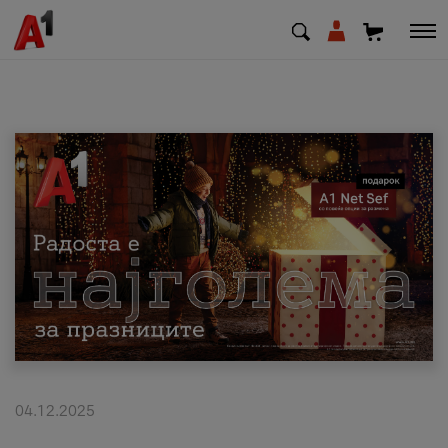
МК
EN
SQ
Приватни
Деловни
Поддршка
Надополни кредит
04.12.2025
Плати сметка