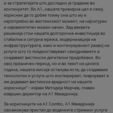
и за стратегијата што доследно ја градиме во
континуитет. Во А1, нашата примарна цел е секој
корисник да го добие токму она што му е
најпотребно во вистинскиот момент, на најсигурен
и најквалитетен можен начин. Зад ваквите
решенија стои нашата долгорочна инвестиција во
стабилна и сигурна мрежа, модернизација на
инфраструктурата, како и континуираниот развој на
услуги што го поедноставуваат секојдневието и
создаваат вистински дигитални придобивки. Во
овој празничен период, но и во текот на целата
година, нашата мисија останува иста, да создаваме
технологии и услуги што инспирираат, поврзуваат и
им додаваат вистинска вредност на нашите
корисници“ – изјави Методија Мирчев, главен
извршен директор на А1 Македонија.
За корисниците на A1 Combo, А1 Македонија
овозможува пристап до водечките стриминг услуги