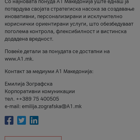
Со најновата понуда А1 Македонија уште еднаш ја
потврдува својата стратегиска насока за создавање
иновативни, персонализирани и исклучително
кориснички ориентирани услуги, што обезбедуваат
поголема контрола, флексибилност и вистинска
додадена вредност.
Повеќе детали за понудата се достапни на
www.А1.mk.
Контакт за медиуми А1 Македонија:
Емилија Зографска
Корпоративни комуникации
тел. ++389 75 400505
e-mail: emilija.zografska@A1.mk