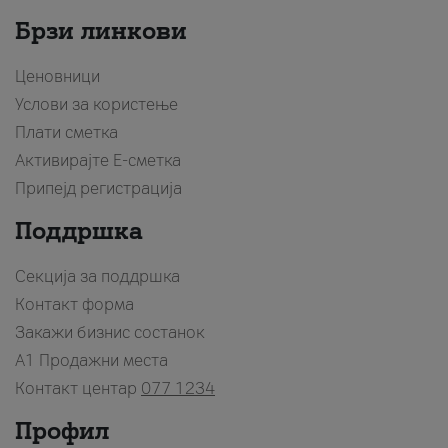
Брзи линкови
Ценовници
Услови за користење
Плати сметка
Активирајте Е-сметка
Припејд регистрација
Поддршка
Секција за поддршка
Контакт форма
Закажи бизнис состанок
A1 Продажни места
Контакт центар
077 1234
Профил