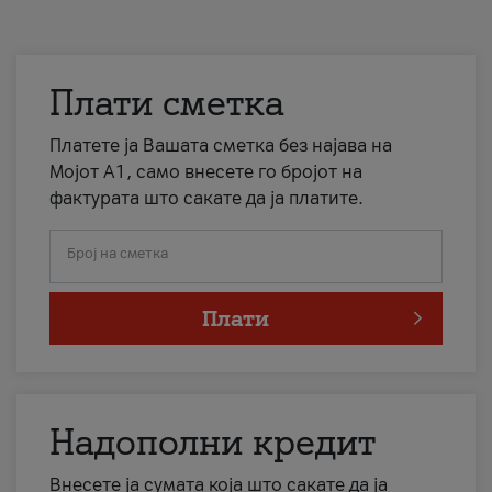
Плати сметка
Платете ја Вашата сметка без најава на
Мојот А1, само внесете го бројот на
фактурата што сакате да ја платите.
Број на сметка
Плати
Надополни кредит
Внесете ја сумата која што сакате да ја