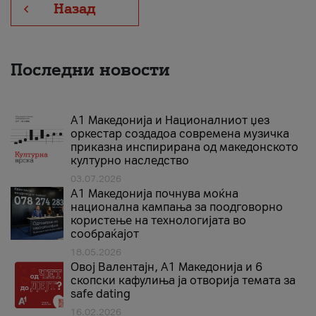
Назад
Последни новости
А1 Македонија и Националниот џез
оркестар создадоа современа музичка
приказна инспирирана од македонското
културно наследство
03.07.2026
A1 Македонија почнува моќна
национална кампања за поодговорно
користење на технологијата во
сообраќајот
18.05.2026
Овој Валентајн, A1 Македонија и 6
скопски кафулиња ја отворија темата за
safe dating
16.02.2026