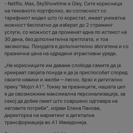
– Netflix, Max, SkyShowtime и Gley. Сите корисници
на тековното портфолио, во согласност со
тарифниот модел што го користат, имаат уникатна
можност бесплатно да изберат до 2 стриминг
услуги, со можност да променат една по истекот на
30 дена, без дополнителна претплата, и тоа
засекогаш. Понудата е дополнително збогатена и со
празнична цена на одредени атрактивни уреди.
„На корисниците им даваме слобода самите да ја
креираат својата понуда и да ја приспособат според
своите навики и желби — лесно, брзо и дигитално
преку “Мојот А1”. Токму за празниците, нашата цел
е да овозможиме максимална персонализација, за
секој да добие пакет што совршено одговара на
неговите потреби“, изјави Елена Панова,
директорка на маркетинг и дигитална
трансформација во А1 Македонија.