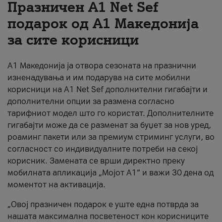
Празничен A1 Net Sеf
За нас
подарок од А1 Македонија
за сите корисници
#ПодобарОнлајн
А1 Македонија ја отвора сезоната на празнични
изненадувања и им подарува на сите мобилни
корисници на A1 Net Sef дополнителни гигабајти и
дополнителни опции за размена согласно
тарифниот модел што го користат. Дополнителните
гигабајти може да се разменат за буџет за нов уред,
роаминг пакети или за премиум стриминг услуги, во
согласност со индивидуалните потреби на секој
корисник. Замената се врши директно преку
мобилната апликација „Мојот А1“ и важи 30 дена од
моментот на активација.
„Овој празничен подарок е уште една потврда за
нашата максимална посветеност кон корисниците