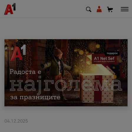
МК
EN
SQ
Приватни
Деловни
Поддршка
Надополни кредит
04.12.2025
Плати сметка