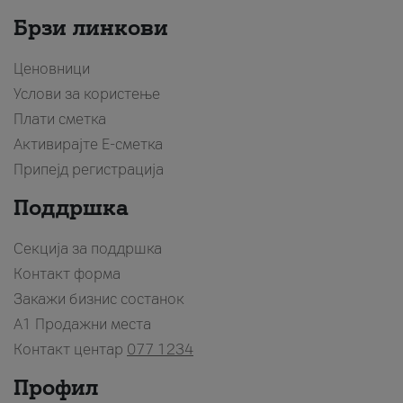
Брзи линкови
Ценовници
Услови за користење
Плати сметка
Активирајте Е-сметка
Припејд регистрација
Поддршка
Секција за поддршка
Контакт форма
Закажи бизнис состанок
A1 Продажни места
Контакт центар
077 1234
Профил