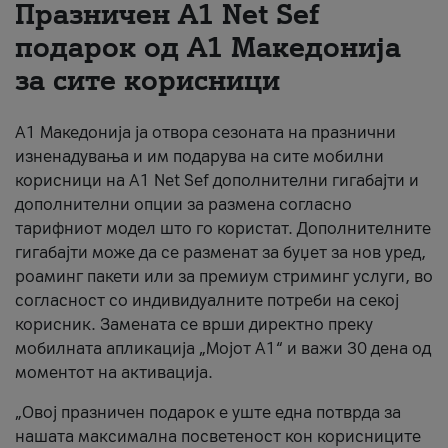
Празничен A1 Net Sеf
За нас
подарок од А1 Македонија
за сите корисници
#ПодобарОнлајн
А1 Македонија ја отвора сезоната на празнични
изненадувања и им подарува на сите мобилни
корисници на A1 Net Sef дополнителни гигабајти и
дополнителни опции за размена согласно
тарифниот модел што го користат. Дополнителните
гигабајти може да се разменат за буџет за нов уред,
роаминг пакети или за премиум стриминг услуги, во
согласност со индивидуалните потреби на секој
корисник. Замената се врши директно преку
мобилната апликација „Мојот А1“ и важи 30 дена од
моментот на активација.
„Овој празничен подарок е уште една потврда за
нашата максимална посветеност кон корисниците