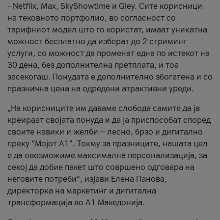
– Netflix, Max, SkyShowtime и Gley. Сите корисници
на тековното портфолио, во согласност со
тарифниот модел што го користат, имаат уникатна
можност бесплатно да изберат до 2 стриминг
услуги, со можност да променат една по истекот на
30 дена, без дополнителна претплата, и тоа
засекогаш. Понудата е дополнително збогатена и со
празнична цена на одредени атрактивни уреди.
„На корисниците им даваме слобода самите да ја
креираат својата понуда и да ја приспособат според
своите навики и желби — лесно, брзо и дигитално
преку “Мојот А1”. Токму за празниците, нашата цел
е да овозможиме максимална персонализација, за
секој да добие пакет што совршено одговара на
неговите потреби“, изјави Елена Панова,
директорка на маркетинг и дигитална
трансформација во А1 Македонија.