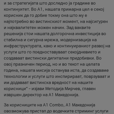
и за стратегијата што доследно ја градиме во
континуитет. Во А1, нашата примарна цел е секој
корисник да го добие токму она што му е
најпотребно во вистинскиот момент, на најсигурен
и најквалитетен можен начин. Зад ваквите
решенија стои нашата долгорочна инвестиција во
стабилна и сигурна мрежа, модернизација на
инфраструктурата, како и континуираниот развој на
услуги што го поедноставуваат секојдневието и
создаваат вистински дигитални придобивки. Во
овој празничен период, но и во текот на целата
година, нашата мисија останува иста, да создаваме
технологии и услуги што инспирираат, поврзуваат и
им додаваат вистинска вредност на нашите
корисници“ – изјави Методија Мирчев, главен
извршен директор на А1 Македонија.
За корисниците на A1 Combo, А1 Македонија
овозможува пристап до водечките стриминг услуги