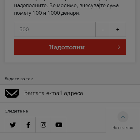
надополните. Ве молиме, внесувајте сума
помеѓу 100 и 1000 денари.
-
+
Надополни
Бидете во тек
Следете нè
На почеток