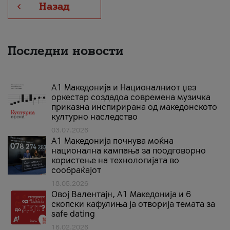
Назад
Последни новости
А1 Македонија и Националниот џез
оркестар создадоа современа музичка
приказна инспирирана од македонското
културно наследство
03.07.2026
A1 Македонија почнува моќна
национална кампања за поодговорно
користење на технологијата во
сообраќајот
18.05.2026
Овој Валентајн, A1 Македонија и 6
скопски кафулиња ја отворија темата за
safe dating
16.02.2026