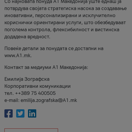
Со најновата понуда А1 Македонија уште еднаш ја
потврдува својата стратегиска насока за создавање
иновативни, персонализирани и исклучително
кориснички ориентирани услуги, што обезбедуваат
поголема контрола, флексибилност и вистинска
додадена вредност.
Повеќе детали за понудата се достапни на
www.А1.mk.
Контакт за медиуми А1 Македонија:
Емилија Зографска
Корпоративни комуникации
тел. ++389 75 400505
e-mail: emilija.zografska@A1.mk