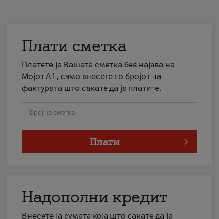
Плати сметка
Платете ја Вашата сметка без најава на
Мојот А1, само внесете го бројот на
фактурата што сакате да ја платите.
Број на сметка
Плати
Надополни кредит
Внесете ја сумата која што сакате да ја