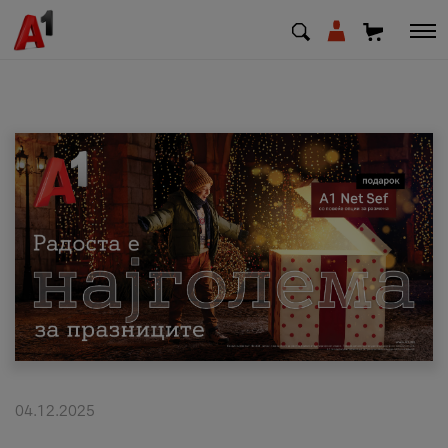
МК
EN
SQ
Приватни
Деловни
Поддршка
Надополни кредит
04.12.2025
Плати сметка