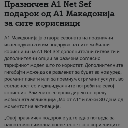
Празничен A1 Net Sеf
За нас
подарок од А1 Македонија
за сите корисници
#ПодобарОнлајн
А1 Македонија ја отвора сезоната на празнични
изненадувања и им подарува на сите мобилни
корисници на A1 Net Sef дополнителни гигабајти и
дополнителни опции за размена согласно
тарифниот модел што го користат. Дополнителните
гигабајти може да се разменат за буџет за нов уред,
роаминг пакети или за премиум стриминг услуги, во
согласност со индивидуалните потреби на секој
корисник. Замената се врши директно преку
мобилната апликација „Мојот А1“ и важи 30 дена од
моментот на активација.
„Овој празничен подарок е уште една потврда за
нашата максимална посветеност кон корисниците