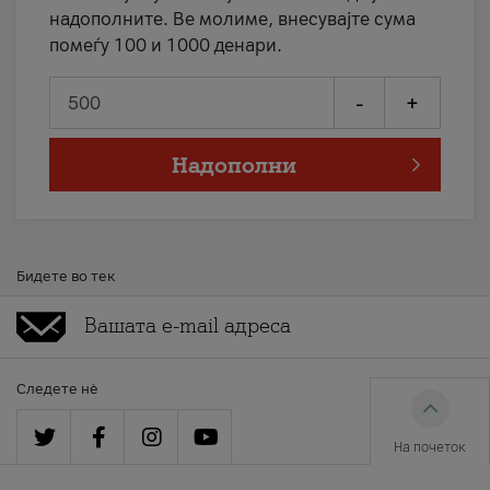
надополните. Ве молиме, внесувајте сума
помеѓу 100 и 1000 денари.
-
+
Надополни
Бидете во тек
Следете нè
На почеток