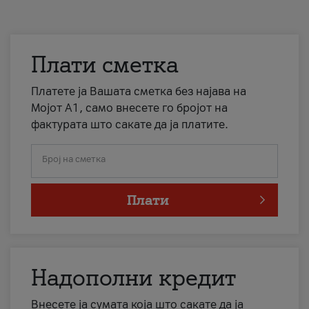
Плати сметка
Платете ја Вашата сметка без најава на
Мојот А1, само внесете го бројот на
фактурата што сакате да ја платите.
Број на сметка
Плати
Надополни кредит
Внесете ја сумата која што сакате да ја