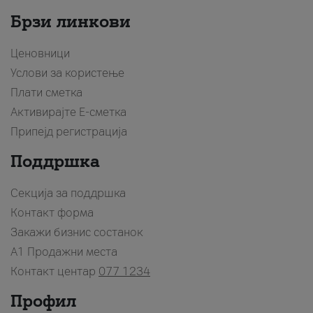
Брзи линкови
Ценовници
Услови за користење
Плати сметка
Активирајте Е-сметка
Припејд регистрација
Поддршка
Секција за поддршка
Контакт форма
Закажи бизнис состанок
A1 Продажни места
Контакт центар
077 1234
Профил