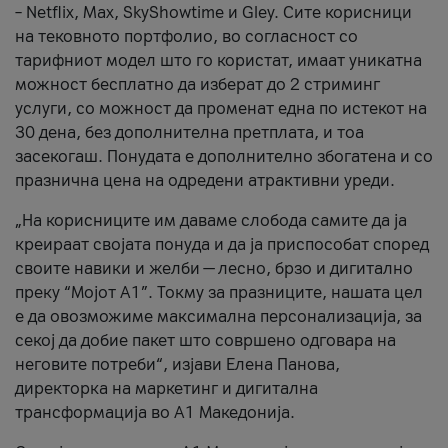
– Netflix, Max, SkyShowtime и Gley. Сите корисници
на тековното портфолио, во согласност со
тарифниот модел што го користат, имаат уникатна
можност бесплатно да изберат до 2 стриминг
услуги, со можност да променат една по истекот на
30 дена, без дополнителна претплата, и тоа
засекогаш. Понудата е дополнително збогатена и со
празнична цена на одредени атрактивни уреди.
„На корисниците им даваме слобода самите да ја
креираат својата понуда и да ја приспособат според
своите навики и желби — лесно, брзо и дигитално
преку “Мојот А1”. Токму за празниците, нашата цел
е да овозможиме максимална персонализација, за
секој да добие пакет што совршено одговара на
неговите потреби“, изјави Елена Панова,
директорка на маркетинг и дигитална
трансформација во А1 Македонија.