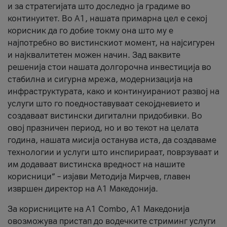
и за стратегијата што доследно ја градиме во
континуитет. Во А1, нашата примарна цел е секој
корисник да го добие токму она што му е
најпотребно во вистинскиот момент, на најсигурен
и најквалитетен можен начин. Зад ваквите
решенија стои нашата долгорочна инвестиција во
стабилна и сигурна мрежа, модернизација на
инфраструктурата, како и континуираниот развој на
услуги што го поедноставуваат секојдневието и
создаваат вистински дигитални придобивки. Во
овој празничен период, но и во текот на целата
година, нашата мисија останува иста, да создаваме
технологии и услуги што инспирираат, поврзуваат и
им додаваат вистинска вредност на нашите
корисници“ – изјави Методија Мирчев, главен
извршен директор на А1 Македонија.
За корисниците на A1 Combo, А1 Македонија
овозможува пристап до водечките стриминг услуги