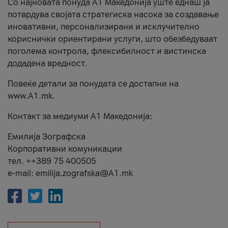
Со најновата понуда А1 Македонија уште еднаш ја
потврдува својата стратегиска насока за создавање
иновативни, персонализирани и исклучително
кориснички ориентирани услуги, што обезбедуваат
поголема контрола, флексибилност и вистинска
додадена вредност.
Повеќе детали за понудата се достапни на
www.А1.mk.
Контакт за медиуми А1 Македонија:
Емилија Зографска
Корпоративни комуникации
тел. ++389 75 400505
e-mail: emilija.zografska@A1.mk