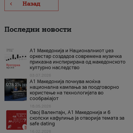
Назад
Последни новости
А1 Македонија и Националниот џез
оркестар создадоа современа музичка
приказна инспирирана од македонското
културно наследство
03.07.2026
A1 Македонија почнува моќна
национална кампања за поодговорно
користење на технологијата во
сообраќајот
18.05.2026
Овој Валентајн, A1 Македонија и 6
скопски кафулиња ја отворија темата за
safe dating
16.02.2026