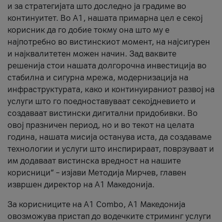
и за стратегијата што доследно ја градиме во
континуитет. Во А1, нашата примарна цел е секој
корисник да го добие токму она што му е
најпотребно во вистинскиот момент, на најсигурен
и најквалитетен можен начин. Зад ваквите
решенија стои нашата долгорочна инвестиција во
стабилна и сигурна мрежа, модернизација на
инфраструктурата, како и континуираниот развој на
услуги што го поедноставуваат секојдневието и
создаваат вистински дигитални придобивки. Во
овој празничен период, но и во текот на целата
година, нашата мисија останува иста, да создаваме
технологии и услуги што инспирираат, поврзуваат и
им додаваат вистинска вредност на нашите
корисници“ – изјави Методија Мирчев, главен
извршен директор на А1 Македонија.
За корисниците на A1 Combo, А1 Македонија
овозможува пристап до водечките стриминг услуги