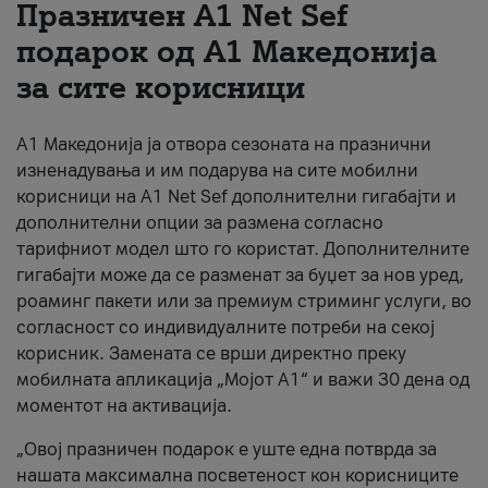
Празничен A1 Net Sеf
За нас
подарок од А1 Македонија
за сите корисници
#ПодобарОнлајн
А1 Македонија ја отвора сезоната на празнични
изненадувања и им подарува на сите мобилни
корисници на A1 Net Sef дополнителни гигабајти и
дополнителни опции за размена согласно
тарифниот модел што го користат. Дополнителните
гигабајти може да се разменат за буџет за нов уред,
роаминг пакети или за премиум стриминг услуги, во
согласност со индивидуалните потреби на секој
корисник. Замената се врши директно преку
мобилната апликација „Мојот А1“ и важи 30 дена од
моментот на активација.
„Овој празничен подарок е уште една потврда за
нашата максимална посветеност кон корисниците