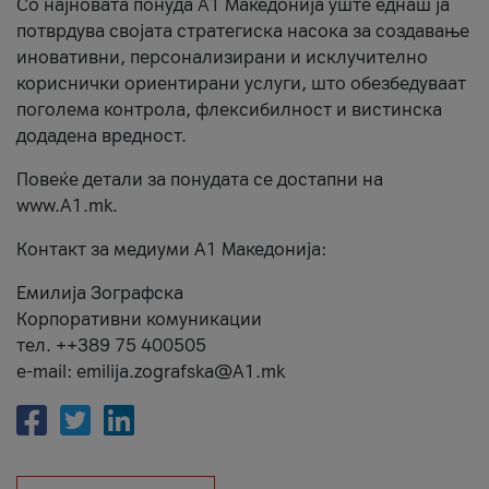
Со најновата понуда А1 Македонија уште еднаш ја
потврдува својата стратегиска насока за создавање
иновативни, персонализирани и исклучително
кориснички ориентирани услуги, што обезбедуваат
поголема контрола, флексибилност и вистинска
додадена вредност.
Повеќе детали за понудата се достапни на
www.А1.mk.
Контакт за медиуми А1 Македонија:
Емилија Зографска
Корпоративни комуникации
тел. ++389 75 400505
e-mail: emilija.zografska@A1.mk