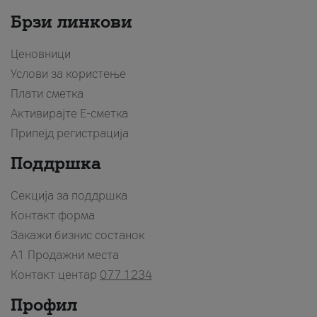
Брзи линкови
Ценовници
Услови за користење
Плати сметка
Активирајте Е-сметка
Припејд регистрација
Поддршка
Секција за поддршка
Контакт форма
Закажи бизнис состанок
A1 Продажни места
Контакт центар
077 1234
Профил