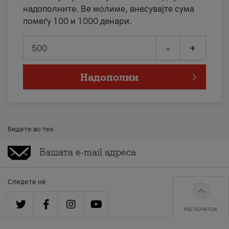
надополните. Ве молиме, внесувајте сума
помеѓу 100 и 1000 денари.
-
+
Надополни
Бидете во тек
Следете нè
На почеток