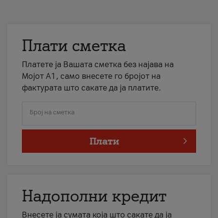
Плати сметка
Платете ја Вашата сметка без најава на
Мојот А1, само внесете го бројот на
фактурата што сакате да ја платите.
Број на сметка
Плати
Надополни кредит
Внесете ја сумата која што сакате да ја