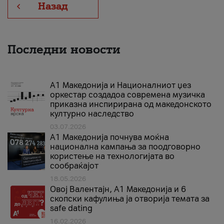
Назад
Последни новости
А1 Македонија и Националниот џез
оркестар создадоа современа музичка
приказна инспирирана од македонското
културно наследство
03.07.2026
A1 Македонија почнува моќна
национална кампања за поодговорно
користење на технологијата во
сообраќајот
18.05.2026
Овој Валентајн, A1 Македонија и 6
скопски кафулиња ја отворија темата за
safe dating
16.02.2026