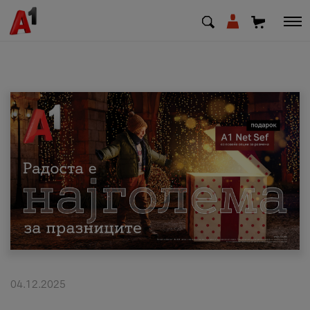
МК
EN
SQ
Приватни
Деловни
Поддршка
Надополни кредит
04.12.2025
Плати сметка