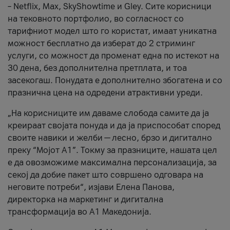
– Netflix, Max, SkyShowtime и Gley. Сите корисници
на тековното портфолио, во согласност со
тарифниот модел што го користат, имаат уникатна
можност бесплатно да изберат до 2 стриминг
услуги, со можност да променат една по истекот на
30 дена, без дополнителна претплата, и тоа
засекогаш. Понудата е дополнително збогатена и со
празнична цена на одредени атрактивни уреди.
„На корисниците им даваме слобода самите да ја
креираат својата понуда и да ја приспособат според
своите навики и желби — лесно, брзо и дигитално
преку “Мојот А1”. Токму за празниците, нашата цел
е да овозможиме максимална персонализација, за
секој да добие пакет што совршено одговара на
неговите потреби“, изјави Елена Панова,
директорка на маркетинг и дигитална
трансформација во А1 Македонија.