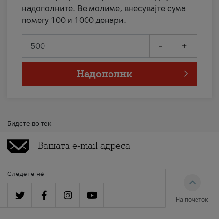
надополните. Ве молиме, внесувајте сума
помеѓу 100 и 1000 денари.
-
+
Надополни
Бидете во тек
Следете нè
На почеток