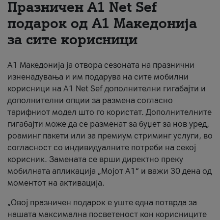
Празничен A1 Net Sеf
За нас
подарок од А1 Македонија
за сите корисници
#ПодобарОнлајн
А1 Македонија ја отвора сезоната на празнични
изненадувања и им подарува на сите мобилни
корисници на A1 Net Sef дополнителни гигабајти и
дополнителни опции за размена согласно
тарифниот модел што го користат. Дополнителните
гигабајти може да се разменат за буџет за нов уред,
роаминг пакети или за премиум стриминг услуги, во
согласност со индивидуалните потреби на секој
корисник. Замената се врши директно преку
мобилната апликација „Мојот А1“ и важи 30 дена од
моментот на активација.
„Овој празничен подарок е уште една потврда за
нашата максимална посветеност кон корисниците