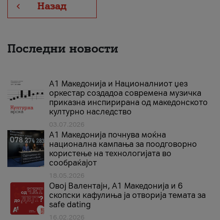
Назад
Последни новости
А1 Македонија и Националниот џез
оркестар создадоа современа музичка
приказна инспирирана од македонското
културно наследство
03.07.2026
A1 Македонија почнува моќна
национална кампања за поодговорно
користење на технологијата во
сообраќајот
18.05.2026
Овој Валентајн, A1 Македонија и 6
скопски кафулиња ја отворија темата за
safe dating
16.02.2026