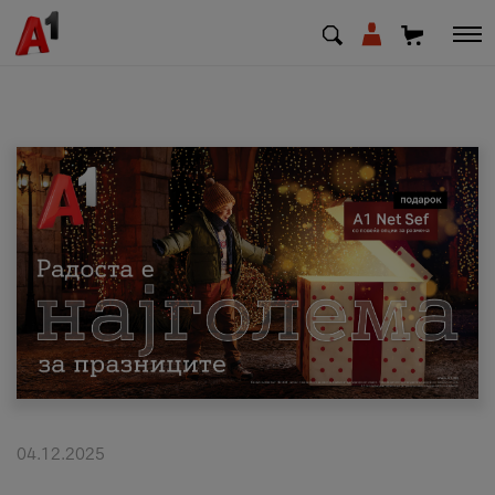
МК
EN
SQ
Приватни
Деловни
Поддршка
Надополни кредит
04.12.2025
Плати сметка