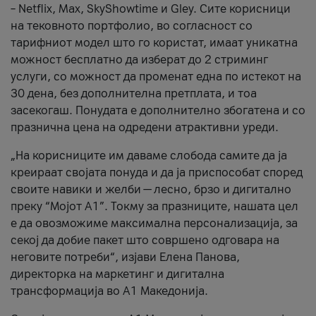
– Netflix, Max, SkyShowtime и Gley. Сите корисници
на тековното портфолио, во согласност со
тарифниот модел што го користат, имаат уникатна
можност бесплатно да изберат до 2 стриминг
услуги, со можност да променат една по истекот на
30 дена, без дополнителна претплата, и тоа
засекогаш. Понудата е дополнително збогатена и со
празнична цена на одредени атрактивни уреди.
„На корисниците им даваме слобода самите да ја
креираат својата понуда и да ја приспособат според
своите навики и желби — лесно, брзо и дигитално
преку “Мојот А1”. Токму за празниците, нашата цел
е да овозможиме максимална персонализација, за
секој да добие пакет што совршено одговара на
неговите потреби“, изјави Елена Панова,
директорка на маркетинг и дигитална
трансформација во А1 Македонија.