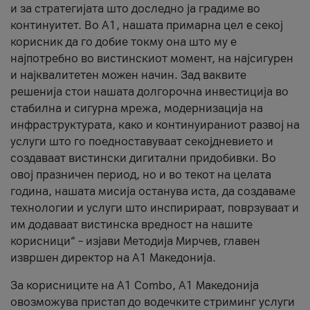
и за стратегијата што доследно ја градиме во
континуитет. Во А1, нашата примарна цел е секој
корисник да го добие токму она што му е
најпотребно во вистинскиот момент, на најсигурен
и најквалитетен можен начин. Зад ваквите
решенија стои нашата долгорочна инвестиција во
стабилна и сигурна мрежа, модернизација на
инфраструктурата, како и континуираниот развој на
услуги што го поедноставуваат секојдневието и
создаваат вистински дигитални придобивки. Во
овој празничен период, но и во текот на целата
година, нашата мисија останува иста, да создаваме
технологии и услуги што инспирираат, поврзуваат и
им додаваат вистинска вредност на нашите
корисници“ – изјави Методија Мирчев, главен
извршен директор на А1 Македонија.
За корисниците на A1 Combo, А1 Македонија
овозможува пристап до водечките стриминг услуги