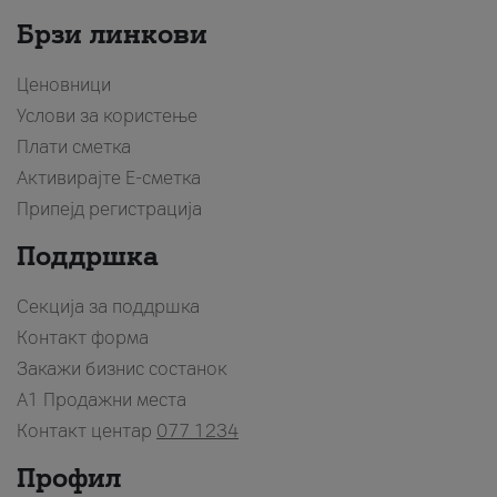
Брзи линкови
Ценовници
Услови за користење
Плати сметка
Активирајте Е-сметка
Припејд регистрација
Поддршка
Секција за поддршка
Контакт форма
Закажи бизнис состанок
A1 Продажни места
Контакт центар
077 1234
Профил