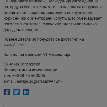
Со најновата понуда А1 Македонија уште еднаш ја
потврдува својата стратегиска насока за создавање
иновативни, персонализирани и исклучително
кориснички ориентирани услуги, што обезбедуваат
поголема контрола, флексибилност и вистинска
додадена вредност.
Повеќе детали за понудата се достапни на
www.А1.mk.
Контакт за медиуми А1 Македонија:
Емилија Зографска
Корпоративни комуникации
тел. ++389 75 400505
e-mail: emilija.zografska@A1.mk