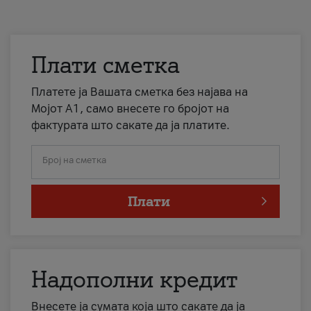
Плати сметка
Платете ја Вашата сметка без најава на
Мојот А1, само внесете го бројот на
фактурата што сакате да ја платите.
Број на сметка
Плати
Надополни кредит
Внесете ја сумата која што сакате да ја