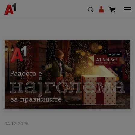
МК
EN
SQ
Приватни
Деловни
Поддршка
Надополни кредит
04.12.2025
Плати сметка