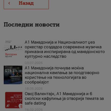
Назад
Последни новости
А1 Македонија и Националниот џез
оркестар создадоа современа музичка
приказна инспирирана од македонското
културно наследство
03.07.2026
A1 Македонија почнува моќна
национална кампања за поодговорно
користење на технологијата во
сообраќајот
18.05.2026
Овој Валентајн, A1 Македонија и 6
скопски кафулиња ја отворија темата за
safe dating
16.02.2026