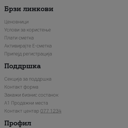
Брзи линкови
Ценовници
Услови за користење
Плати сметка
Активирајте Е-сметка
Припејд регистрација
Поддршка
Секција за поддршка
Контакт форма
Закажи бизнис состанок
A1 Продажни места
Контакт центар
077 1234
Профил