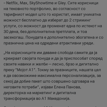
– Netflix, Max, SkyShowtime и Gley. Сите корисници
на тековното портфолио, во согласност со
тарифниот модел што го користат, имаат уникатна
можност бесплатно да изберат до 2 стриминг
услуги, со можност да променат една по истекот на
30 дена, без дополнителна претплата, и тоа
засекогаш. Понудата е дополнително збогатена и со
празнична цена на одредени атрактивни уреди.
„На корисниците им даваме слобода самите да ја
креираат својата понуда и да ја приспособат според
своите навики и желби — лесно, брзо и дигитално
преку “Мојот А1”. Токму за празниците, нашата цел
е да овозможиме максимална персонализација, за
секој да добие пакет што совршено одговара на
неговите потреби“, изјави Елена Панова,
директорка на маркетинг и дигитална
трансформација во А1 Македонија.