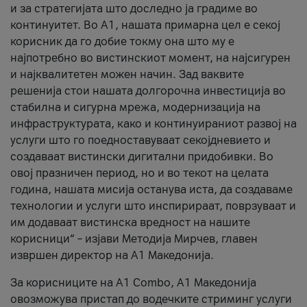
и за стратегијата што доследно ја градиме во
континуитет. Во А1, нашата примарна цел е секој
корисник да го добие токму она што му е
најпотребно во вистинскиот момент, на најсигурен
и најквалитетен можен начин. Зад ваквите
решенија стои нашата долгорочна инвестиција во
стабилна и сигурна мрежа, модернизација на
инфраструктурата, како и континуираниот развој на
услуги што го поедноставуваат секојдневието и
создаваат вистински дигитални придобивки. Во
овој празничен период, но и во текот на целата
година, нашата мисија останува иста, да создаваме
технологии и услуги што инспирираат, поврзуваат и
им додаваат вистинска вредност на нашите
корисници“ – изјави Методија Мирчев, главен
извршен директор на А1 Македонија.
За корисниците на A1 Combo, А1 Македонија
овозможува пристап до водечките стриминг услуги