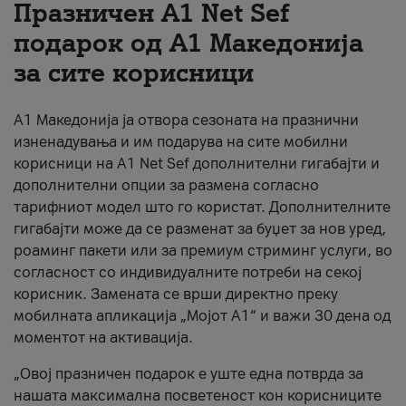
Празничен A1 Net Sеf
За нас
подарок од А1 Македонија
за сите корисници
#ПодобарОнлајн
А1 Македонија ја отвора сезоната на празнични
изненадувања и им подарува на сите мобилни
корисници на A1 Net Sef дополнителни гигабајти и
дополнителни опции за размена согласно
тарифниот модел што го користат. Дополнителните
гигабајти може да се разменат за буџет за нов уред,
роаминг пакети или за премиум стриминг услуги, во
согласност со индивидуалните потреби на секој
корисник. Замената се врши директно преку
мобилната апликација „Мојот А1“ и важи 30 дена од
моментот на активација.
„Овој празничен подарок е уште една потврда за
нашата максимална посветеност кон корисниците