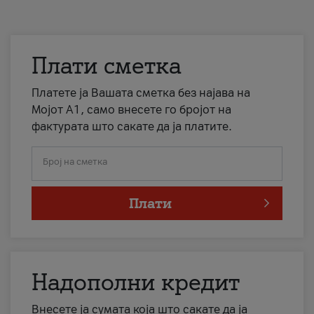
Плати сметка
Платете ја Вашата сметка без најава на
Мојот А1, само внесете го бројот на
фактурата што сакате да ја платите.
Број на сметка
Плати
Надополни кредит
Внесете ја сумата која што сакате да ја