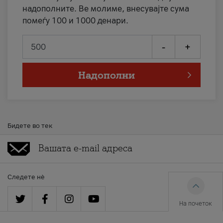
надополните. Ве молиме, внесувајте сума
помеѓу 100 и 1000 денари.
-
+
Надополни
Бидете во тек
Следете нè
На почеток