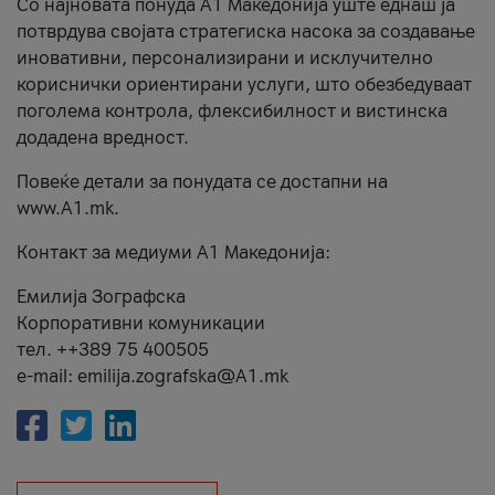
Со најновата понуда А1 Македонија уште еднаш ја
потврдува својата стратегиска насока за создавање
иновативни, персонализирани и исклучително
кориснички ориентирани услуги, што обезбедуваат
поголема контрола, флексибилност и вистинска
додадена вредност.
Повеќе детали за понудата се достапни на
www.А1.mk.
Контакт за медиуми А1 Македонија:
Емилија Зографска
Корпоративни комуникации
тел. ++389 75 400505
e-mail: emilija.zografska@A1.mk