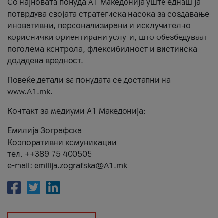
Со најновата понуда А1 Македонија уште еднаш ја
потврдува својата стратегиска насока за создавање
иновативни, персонализирани и исклучително
кориснички ориентирани услуги, што обезбедуваат
поголема контрола, флексибилност и вистинска
додадена вредност.
Повеќе детали за понудата се достапни на
www.А1.mk.
Контакт за медиуми А1 Македонија:
Емилија Зографска
Корпоративни комуникации
тел. ++389 75 400505
e-mail: emilija.zografska@A1.mk