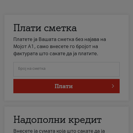
Плати сметка
Платете ја Вашата сметка без најава на
Мојот А1, само внесете го бројот на
фактурата што сакате да ја платите.
Број на сметка
Плати
Надополни кредит
Внесете ја сумата која што сакате да ја