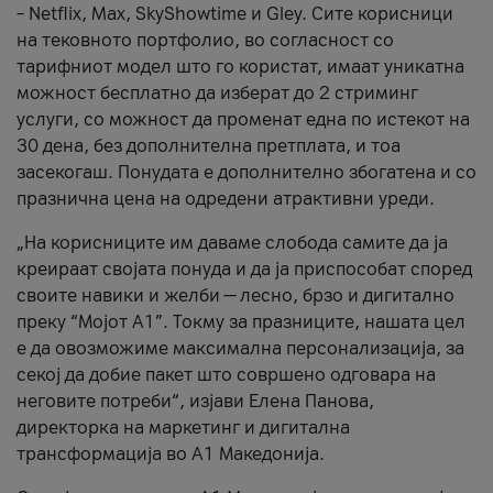
– Netflix, Max, SkyShowtime и Gley. Сите корисници
на тековното портфолио, во согласност со
тарифниот модел што го користат, имаат уникатна
можност бесплатно да изберат до 2 стриминг
услуги, со можност да променат една по истекот на
30 дена, без дополнителна претплата, и тоа
засекогаш. Понудата е дополнително збогатена и со
празнична цена на одредени атрактивни уреди.
„На корисниците им даваме слобода самите да ја
креираат својата понуда и да ја приспособат според
своите навики и желби — лесно, брзо и дигитално
преку “Мојот А1”. Токму за празниците, нашата цел
е да овозможиме максимална персонализација, за
секој да добие пакет што совршено одговара на
неговите потреби“, изјави Елена Панова,
директорка на маркетинг и дигитална
трансформација во А1 Македонија.