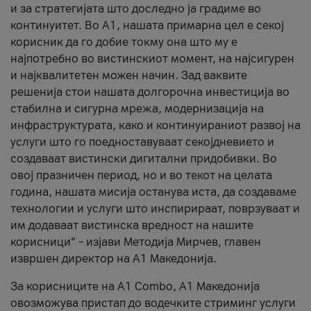
и за стратегијата што доследно ја градиме во
континуитет. Во А1, нашата примарна цел е секој
корисник да го добие токму она што му е
најпотребно во вистинскиот момент, на најсигурен
и најквалитетен можен начин. Зад ваквите
решенија стои нашата долгорочна инвестиција во
стабилна и сигурна мрежа, модернизација на
инфраструктурата, како и континуираниот развој на
услуги што го поедноставуваат секојдневието и
создаваат вистински дигитални придобивки. Во
овој празничен период, но и во текот на целата
година, нашата мисија останува иста, да создаваме
технологии и услуги што инспирираат, поврзуваат и
им додаваат вистинска вредност на нашите
корисници“ – изјави Методија Мирчев, главен
извршен директор на А1 Македонија.
За корисниците на A1 Combo, А1 Македонија
овозможува пристап до водечките стриминг услуги