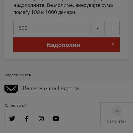
надополните. Ве молиме, внесувајте сума
помеѓу 100 и 1000 денари.
-
+
Надополни
Бидете во тек
Следете нè
На почеток