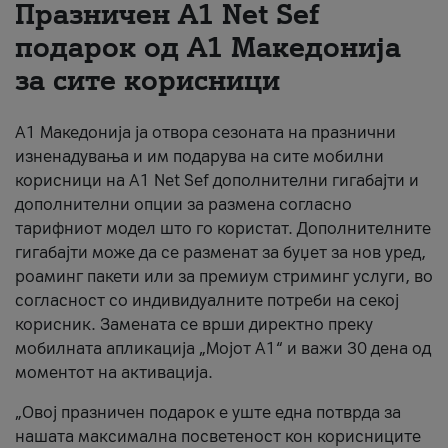
Празничен A1 Net Sеf
За нас
подарок од А1 Македонија
за сите корисници
#ПодобарОнлајн
А1 Македонија ја отвора сезоната на празнични
изненадувања и им подарува на сите мобилни
корисници на A1 Net Sef дополнителни гигабајти и
дополнителни опции за размена согласно
тарифниот модел што го користат. Дополнителните
гигабајти може да се разменат за буџет за нов уред,
роаминг пакети или за премиум стриминг услуги, во
согласност со индивидуалните потреби на секој
корисник. Замената се врши директно преку
мобилната апликација „Мојот А1“ и важи 30 дена од
моментот на активација.
„Овој празничен подарок е уште една потврда за
нашата максимална посветеност кон корисниците