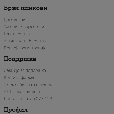
Брзи линкови
Ценовници
Услови за користење
Плати сметка
Активирајте Е-сметка
Припејд регистрација
Поддршка
Секција за поддршка
Контакт форма
Закажи бизнис состанок
A1 Продажни места
Контакт центар
077 1234
Профил