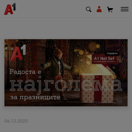
МК
EN
SQ
Приватни
Деловни
Поддршка
Надополни кредит
04.12.2025
Плати сметка