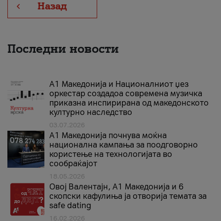
Назад
Последни новости
А1 Македонија и Националниот џез
оркестар создадоа современа музичка
приказна инспирирана од македонското
културно наследство
03.07.2026
A1 Македонија почнува моќна
национална кампања за поодговорно
користење на технологијата во
сообраќајот
18.05.2026
Овој Валентајн, A1 Македонија и 6
скопски кафулиња ја отворија темата за
safe dating
16.02.2026