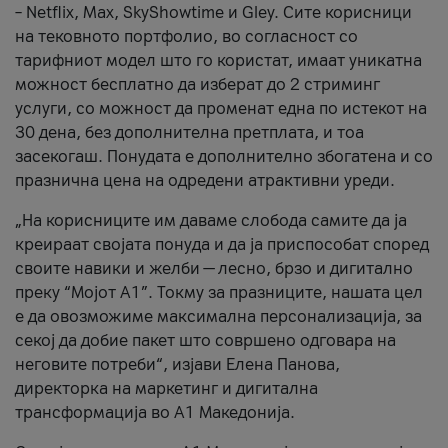
– Netflix, Max, SkyShowtime и Gley. Сите корисници
на тековното портфолио, во согласност со
тарифниот модел што го користат, имаат уникатна
можност бесплатно да изберат до 2 стриминг
услуги, со можност да променат една по истекот на
30 дена, без дополнителна претплата, и тоа
засекогаш. Понудата е дополнително збогатена и со
празнична цена на одредени атрактивни уреди.
„На корисниците им даваме слобода самите да ја
креираат својата понуда и да ја приспособат според
своите навики и желби — лесно, брзо и дигитално
преку “Мојот А1”. Токму за празниците, нашата цел
е да овозможиме максимална персонализација, за
секој да добие пакет што совршено одговара на
неговите потреби“, изјави Елена Панова,
директорка на маркетинг и дигитална
трансформација во А1 Македонија.