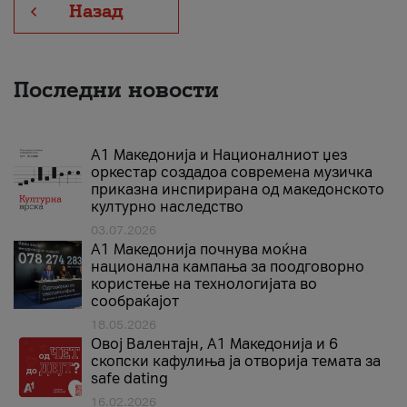
Назад
Последни новости
А1 Македонија и Националниот џез
оркестар создадоа современа музичка
приказна инспирирана од македонското
културно наследство
03.07.2026
A1 Македонија почнува моќна
национална кампања за поодговорно
користење на технологијата во
сообраќајот
18.05.2026
Овој Валентајн, A1 Македонија и 6
скопски кафулиња ја отворија темата за
safe dating
16.02.2026