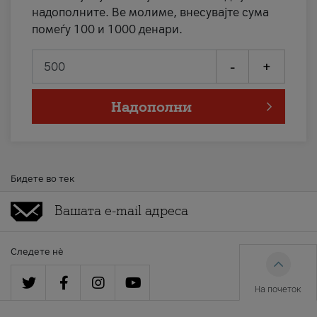
надополните. Ве молиме, внесувајте сума
помеѓу 100 и 1000 денари.
-
+
Надополни
Бидете во тек
Следете нè
На почеток