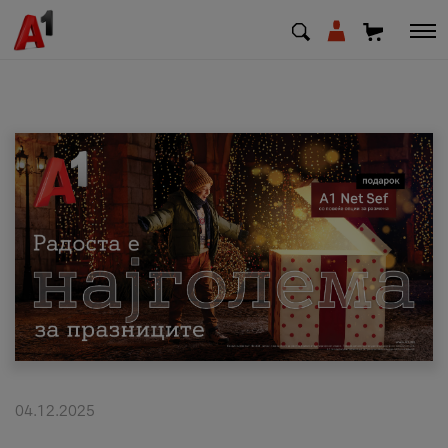
МК
EN
SQ
Приватни
Деловни
Поддршка
Надополни кредит
04.12.2025
Плати сметка