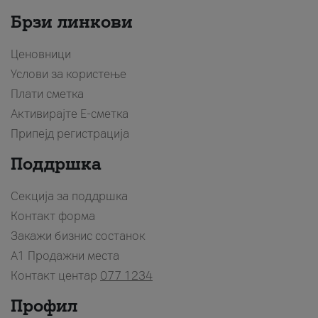
Брзи линкови
Ценовници
Услови за користење
Плати сметка
Активирајте Е-сметка
Припејд регистрација
Поддршка
Секција за поддршка
Контакт форма
Закажи бизнис состанок
A1 Продажни места
Контакт центар
077 1234
Профил