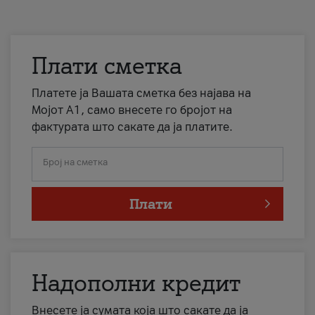
Плати сметка
Платете ја Вашата сметка без најава на
Мојот А1, само внесете го бројот на
фактурата што сакате да ја платите.
Број на сметка
Плати
Надополни кредит
Внесете ја сумата која што сакате да ја