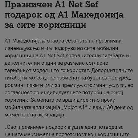
Празничен A1 Net Sеf
За нас
подарок од А1 Македонија
за сите корисници
#ПодобарОнлајн
А1 Македонија ја отвора сезоната на празнични
изненадувања и им подарува на сите мобилни
корисници на A1 Net Sef дополнителни гигабајти и
дополнителни опции за размена согласно
тарифниот модел што го користат. Дополнителните
гигабајти може да се разменат за буџет за нов уред,
роаминг пакети или за премиум стриминг услуги, во
согласност со индивидуалните потреби на секој
корисник. Замената се врши директно преку
мобилната апликација „Мојот А1“ и важи 30 дена од
моментот на активација.
„Овој празничен подарок е уште една потврда за
нашата максимална посветеност кон корисниците