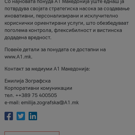
Со најновата понуда А1 Македонија уште еднаш ја
потврдува својата стратегиска насока за создавање
иновативни, персонализирани и исклучително
кориснички ориентирани услуги, што обезбедуваат
поголема контрола, флексибилност и вистинска
додадена вредност.
Повеќе детали за понудата се достапни на
www.А1.mk.
Контакт за медиуми А1 Македонија:
Емилија Зографска
Корпоративни комуникации
тел. ++389 75 400505
e-mail: emilija.zografska@A1.mk