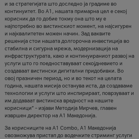
и за стратегијата што доследно ја градиме во
континуитет. Во А1, нашата примарна цел е секој
корисник да го добие токму она што му е
најпотребно во вистинскиот момент, на најсигурен
и најквалитетен можен начин. Зад ваквите
решенија стои нашата долгорочна инвестиција во
стабилна и сигурна мрежа, модернизација на
инфраструктурата, како и континуираниот развој на
услуги што го поедноставуваат секојдневието и
создаваат вистински дигитални придобивки. Во
овој празничен период, но и во текот на целата
година, нашата мисија останува иста, да создаваме
технологии и услуги што инспирираат, поврзуваат и
им додаваат вистинска вредност на нашите
корисници“ – изјави Методија Мирчев, главен
извршен директор на А1 Македонија.
За корисниците на A1 Combo, А1 Македонија
овозможува пристап до водечките стриминг услуги