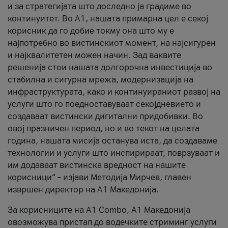
и за стратегијата што доследно ја градиме во
континуитет. Во А1, нашата примарна цел е секој
корисник да го добие токму она што му е
најпотребно во вистинскиот момент, на најсигурен
и најквалитетен можен начин. Зад ваквите
решенија стои нашата долгорочна инвестиција во
стабилна и сигурна мрежа, модернизација на
инфраструктурата, како и континуираниот развој на
услуги што го поедноставуваат секојдневието и
создаваат вистински дигитални придобивки. Во
овој празничен период, но и во текот на целата
година, нашата мисија останува иста, да создаваме
технологии и услуги што инспирираат, поврзуваат и
им додаваат вистинска вредност на нашите
корисници“ – изјави Методија Мирчев, главен
извршен директор на А1 Македонија.
За корисниците на A1 Combo, А1 Македонија
овозможува пристап до водечките стриминг услуги