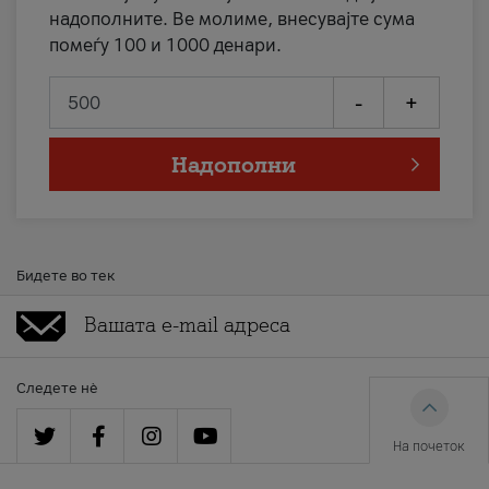
надополните. Ве молиме, внесувајте сума
помеѓу 100 и 1000 денари.
-
+
Надополни
Бидете во тек
Следете нè
На почеток