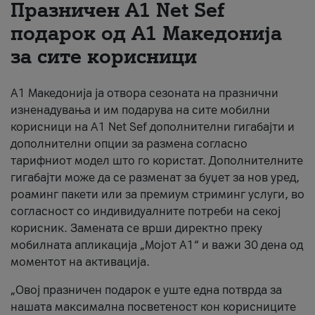
Празничен A1 Net Sеf
За нас
подарок од А1 Македонија
за сите корисници
#ПодобарОнлајн
А1 Македонија ја отвора сезоната на празнични
изненадувања и им подарува на сите мобилни
корисници на A1 Net Sef дополнителни гигабајти и
дополнителни опции за размена согласно
тарифниот модел што го користат. Дополнителните
гигабајти може да се разменат за буџет за нов уред,
роаминг пакети или за премиум стриминг услуги, во
согласност со индивидуалните потреби на секој
корисник. Замената се врши директно преку
мобилната апликација „Мојот А1“ и важи 30 дена од
моментот на активација.
„Овој празничен подарок е уште една потврда за
нашата максимална посветеност кон корисниците