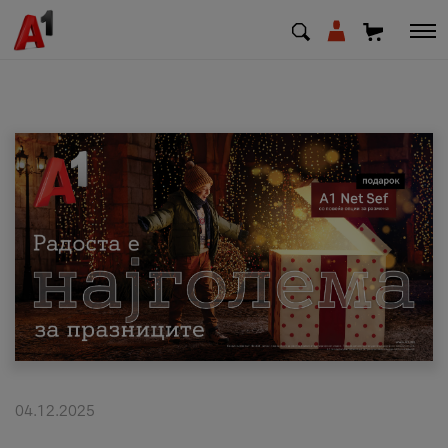
МК
EN
SQ
Приватни
Деловни
Поддршка
Надополни кредит
04.12.2025
Плати сметка