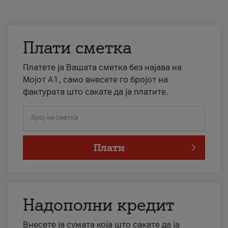
Плати сметка
Платете ја Вашата сметка без најава на
Мојот А1, само внесете го бројот на
фактурата што сакате да ја платите.
Број на сметка
Плати
Надополни кредит
Внесете ја сумата која што сакате да ја