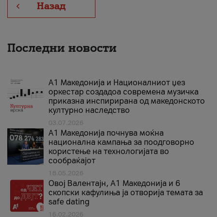
Назад
Последни новости
А1 Македонија и Националниот џез
оркестар создадоа современа музичка
приказна инспирирана од македонското
културно наследство
03.07.2026
A1 Македонија почнува моќна
национална кампања за поодговорно
користење на технологијата во
сообраќајот
18.05.2026
Овој Валентајн, A1 Македонија и 6
скопски кафулиња ја отворија темата за
safe dating
16.02.2026