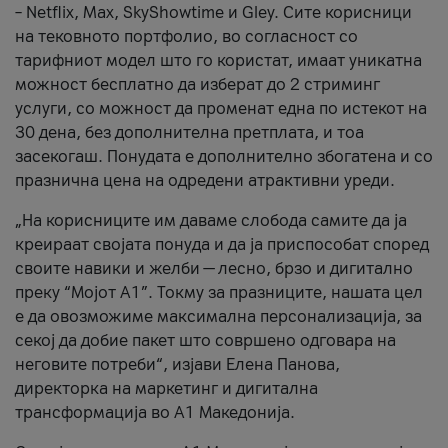
– Netflix, Max, SkyShowtime и Gley. Сите корисници
на тековното портфолио, во согласност со
тарифниот модел што го користат, имаат уникатна
можност бесплатно да изберат до 2 стриминг
услуги, со можност да променат една по истекот на
30 дена, без дополнителна претплата, и тоа
засекогаш. Понудата е дополнително збогатена и со
празнична цена на одредени атрактивни уреди.
„На корисниците им даваме слобода самите да ја
креираат својата понуда и да ја приспособат според
своите навики и желби — лесно, брзо и дигитално
преку “Мојот А1”. Токму за празниците, нашата цел
е да овозможиме максимална персонализација, за
секој да добие пакет што совршено одговара на
неговите потреби“, изјави Елена Панова,
директорка на маркетинг и дигитална
трансформација во А1 Македонија.