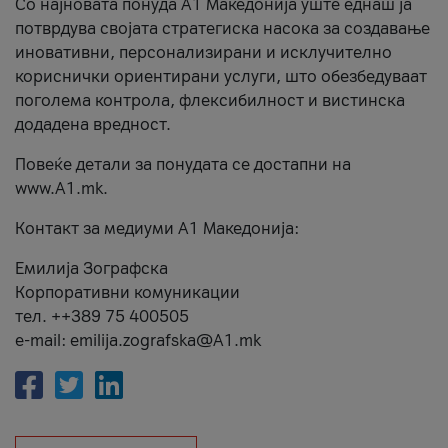
Со најновата понуда А1 Македонија уште еднаш ја
потврдува својата стратегиска насока за создавање
иновативни, персонализирани и исклучително
кориснички ориентирани услуги, што обезбедуваат
поголема контрола, флексибилност и вистинска
додадена вредност.
Повеќе детали за понудата се достапни на
www.А1.mk.
Контакт за медиуми А1 Македонија:
Емилија Зографска
Корпоративни комуникации
тел. ++389 75 400505
e-mail: emilija.zografska@A1.mk