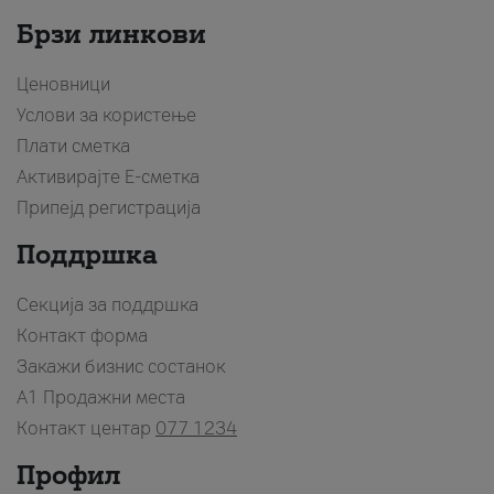
Брзи линкови
Ценовници
Услови за користење
Плати сметка
Активирајте Е-сметка
Припејд регистрација
Поддршка
Секција за поддршка
Контакт форма
Закажи бизнис состанок
A1 Продажни места
Контакт центар
077 1234
Профил