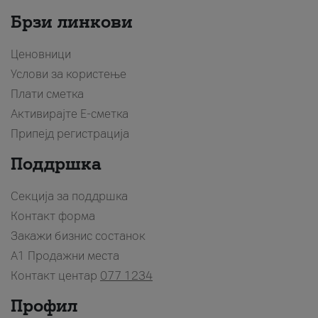
Брзи линкови
Ценовници
Услови за користење
Плати сметка
Активирајте Е-сметка
Припејд регистрација
Поддршка
Секција за поддршка
Контакт форма
Закажи бизнис состанок
A1 Продажни места
Контакт центар
077 1234
Профил