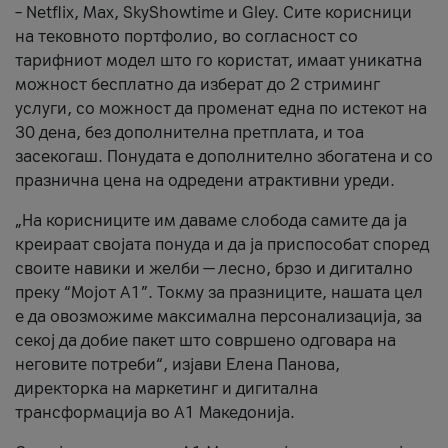
– Netflix, Max, SkyShowtime и Gley. Сите корисници
на тековното портфолио, во согласност со
тарифниот модел што го користат, имаат уникатна
можност бесплатно да изберат до 2 стриминг
услуги, со можност да променат една по истекот на
30 дена, без дополнителна претплата, и тоа
засекогаш. Понудата е дополнително збогатена и со
празнична цена на одредени атрактивни уреди.
„На корисниците им даваме слобода самите да ја
креираат својата понуда и да ја приспособат според
своите навики и желби — лесно, брзо и дигитално
преку “Мојот А1”. Токму за празниците, нашата цел
е да овозможиме максимална персонализација, за
секој да добие пакет што совршено одговара на
неговите потреби“, изјави Елена Панова,
директорка на маркетинг и дигитална
трансформација во А1 Македонија.