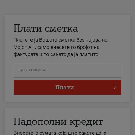
Плати сметка
Платете ја Вашата сметка без најава на
Мојот А1, само внесете го бројот на
фактурата што сакате да ја платите.
Број на сметка
Плати
Надополни кредит
Внесете ја сумата која што сакате да ја