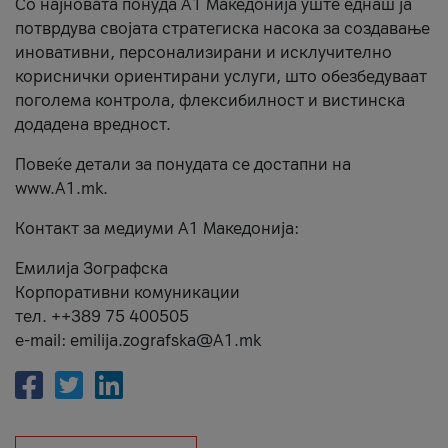
Со најновата понуда А1 Македонија уште еднаш ја
потврдува својата стратегиска насока за создавање
иновативни, персонализирани и исклучително
кориснички ориентирани услуги, што обезбедуваат
поголема контрола, флексибилност и вистинска
додадена вредност.
Повеќе детали за понудата се достапни на
www.А1.mk.
Контакт за медиуми А1 Македонија:
Емилија Зографска
Корпоративни комуникации
тел. ++389 75 400505
e-mail: emilija.zografska@A1.mk