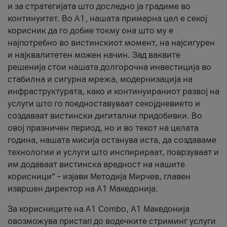
и за стратегијата што доследно ја градиме во
континуитет. Во А1, нашата примарна цел е секој
корисник да го добие токму она што му е
најпотребно во вистинскиот момент, на најсигурен
и најквалитетен можен начин. Зад ваквите
решенија стои нашата долгорочна инвестиција во
стабилна и сигурна мрежа, модернизација на
инфраструктурата, како и континуираниот развој на
услуги што го поедноставуваат секојдневието и
создаваат вистински дигитални придобивки. Во
овој празничен период, но и во текот на целата
година, нашата мисија останува иста, да создаваме
технологии и услуги што инспирираат, поврзуваат и
им додаваат вистинска вредност на нашите
корисници“ – изјави Методија Мирчев, главен
извршен директор на А1 Македонија.
За корисниците на A1 Combo, А1 Македонија
овозможува пристап до водечките стриминг услуги