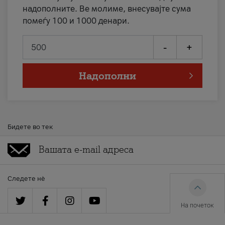
надополните. Ве молиме, внесувајте сума
помеѓу 100 и 1000 денари.
-
+
Надополни
Бидете во тек
Следете нè
На почеток