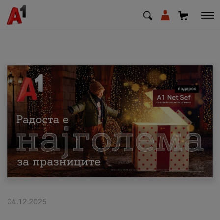
МК
EN
SQ
Приватни
Деловни
Поддршка
Надополни кредит
04.12.2025
Плати сметка