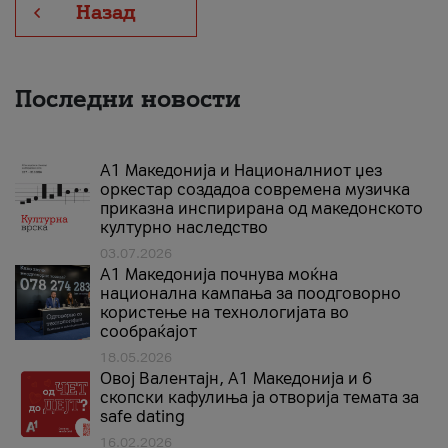
Назад
Последни новости
А1 Македонија и Националниот џез
оркестар создадоа современа музичка
приказна инспирирана од македонското
културно наследство
03.07.2026
A1 Македонија почнува моќна
национална кампања за поодговорно
користење на технологијата во
сообраќајот
18.05.2026
Овој Валентајн, A1 Македонија и 6
скопски кафулиња ја отворија темата за
safe dating
16.02.2026