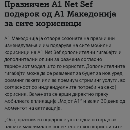
Празничен A1 Net Sеf
За нас
подарок од А1 Македонија
за сите корисници
#ПодобарОнлајн
А1 Македонија ја отвора сезоната на празнични
изненадувања и им подарува на сите мобилни
корисници на A1 Net Sef дополнителни гигабајти и
дополнителни опции за размена согласно
тарифниот модел што го користат. Дополнителните
гигабајти може да се разменат за буџет за нов уред,
роаминг пакети или за премиум стриминг услуги, во
согласност со индивидуалните потреби на секој
корисник. Замената се врши директно преку
мобилната апликација „Мојот А1“ и важи 30 дена од
моментот на активација.
„Овој празничен подарок е уште една потврда за
нашата максимална посветеност кон корисниците