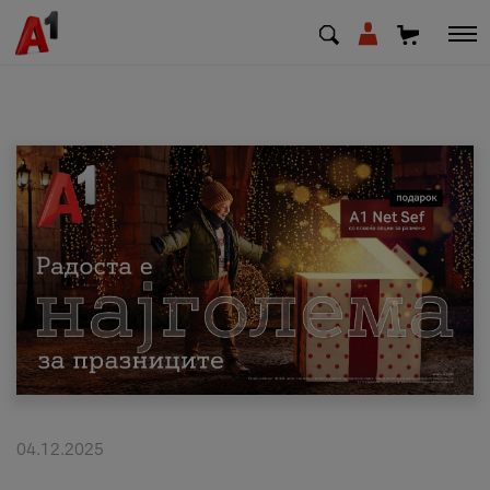
МК
EN
SQ
Приватни
Деловни
Поддршка
Надополни кредит
04.12.2025
Плати сметка