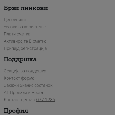
Брзи линкови
Ценовници
Услови за користење
Плати сметка
Активирајте Е-сметка
Припејд регистрација
Поддршка
Секција за поддршка
Контакт форма
Закажи бизнис состанок
A1 Продажни места
Контакт центар
077 1234
Профил