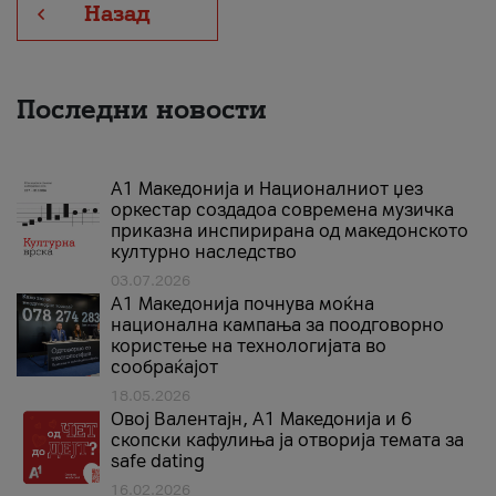
Назад
Последни новости
А1 Македонија и Националниот џез
оркестар создадоа современа музичка
приказна инспирирана од македонското
културно наследство
03.07.2026
A1 Македонија почнува моќна
национална кампања за поодговорно
користење на технологијата во
сообраќајот
18.05.2026
Овој Валентајн, A1 Македонија и 6
скопски кафулиња ја отворија темата за
safe dating
16.02.2026