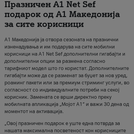
Празничен A1 Net Sеf
За нас
подарок од А1 Македонија
за сите корисници
#ПодобарОнлајн
А1 Македонија ја отвора сезоната на празнични
изненадувања и им подарува на сите мобилни
корисници на A1 Net Sef дополнителни гигабајти и
дополнителни опции за размена согласно
тарифниот модел што го користат. Дополнителните
гигабајти може да се разменат за буџет за нов уред,
роаминг пакети или за премиум стриминг услуги, во
согласност со индивидуалните потреби на секој
корисник. Замената се врши директно преку
мобилната апликација „Мојот А1“ и важи 30 дена од
моментот на активација.
„Овој празничен подарок е уште една потврда за
нашата максимална посветеност кон корисниците