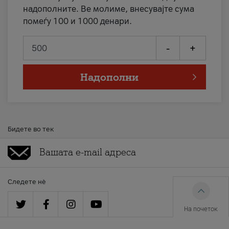
надополните. Ве молиме, внесувајте сума
помеѓу 100 и 1000 денари.
-
+
Надополни
Бидете во тек
Следете нè
На почеток