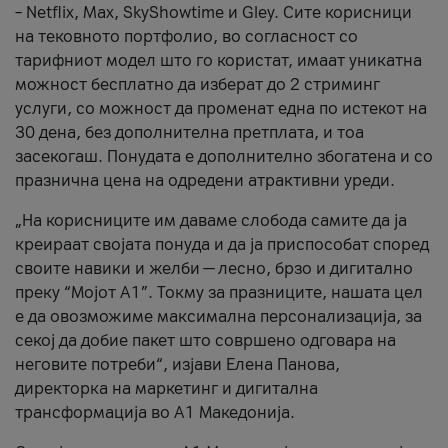
– Netflix, Max, SkyShowtime и Gley. Сите корисници
на тековното портфолио, во согласност со
тарифниот модел што го користат, имаат уникатна
можност бесплатно да изберат до 2 стриминг
услуги, со можност да променат една по истекот на
30 дена, без дополнителна претплата, и тоа
засекогаш. Понудата е дополнително збогатена и со
празнична цена на одредени атрактивни уреди.
„На корисниците им даваме слобода самите да ја
креираат својата понуда и да ја приспособат според
своите навики и желби — лесно, брзо и дигитално
преку “Мојот А1”. Токму за празниците, нашата цел
е да овозможиме максимална персонализација, за
секој да добие пакет што совршено одговара на
неговите потреби“, изјави Елена Панова,
директорка на маркетинг и дигитална
трансформација во А1 Македонија.