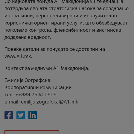
Со најновата понуда А1 Македонија уште еднаш ја
потврдува својата стратегиска насока за создавање
иновативни, персонализирани и исклучително
кориснички ориентирани услуги, што обезбедуваат
поголема контрола, флексибилност и вистинска
додадена вредност.
Повеќе детали за понудата се достапни на
www.А1.mk.
Контакт за медиуми А1 Македонија:
Емилија Зографска
Корпоративни комуникации
тел. ++389 75 400505
e-mail: emilija.zografska@A1.mk