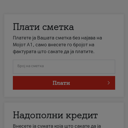
Плати сметка
Платете ја Вашата сметка без најава на
Мојот А1, само внесете го бројот на
фактурата што сакате да ја платите.
Број на сметка
Плати
Надополни кредит
Внесете ја сумата која што сакате да ја