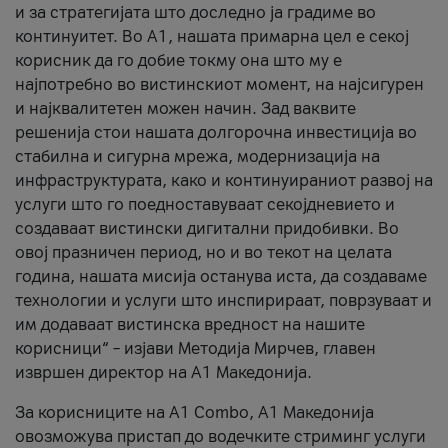
и за стратегијата што доследно ја градиме во
континуитет. Во А1, нашата примарна цел е секој
корисник да го добие токму она што му е
најпотребно во вистинскиот момент, на најсигурен
и најквалитетен можен начин. Зад ваквите
решенија стои нашата долгорочна инвестиција во
стабилна и сигурна мрежа, модернизација на
инфраструктурата, како и континуираниот развој на
услуги што го поедноставуваат секојдневието и
создаваат вистински дигитални придобивки. Во
овој празничен период, но и во текот на целата
година, нашата мисија останува иста, да создаваме
технологии и услуги што инспирираат, поврзуваат и
им додаваат вистинска вредност на нашите
корисници“ – изјави Методија Мирчев, главен
извршен директор на А1 Македонија.
За корисниците на A1 Combo, А1 Македонија
овозможува пристап до водечките стриминг услуги