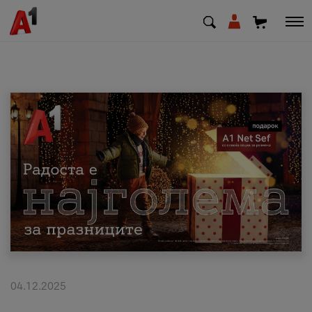
МК
EN
SQ
Приватни
Деловни
Поддршка
Надополни кредит
04.12.2025
Плати сметка