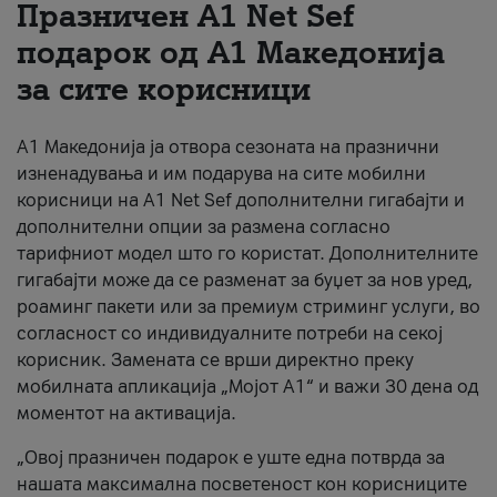
Празничен A1 Net Sеf
За нас
подарок од А1 Македонија
за сите корисници
#ПодобарОнлајн
А1 Македонија ја отвора сезоната на празнични
изненадувања и им подарува на сите мобилни
корисници на A1 Net Sef дополнителни гигабајти и
дополнителни опции за размена согласно
тарифниот модел што го користат. Дополнителните
гигабајти може да се разменат за буџет за нов уред,
роаминг пакети или за премиум стриминг услуги, во
согласност со индивидуалните потреби на секој
корисник. Замената се врши директно преку
мобилната апликација „Мојот А1“ и важи 30 дена од
моментот на активација.
„Овој празничен подарок е уште една потврда за
нашата максимална посветеност кон корисниците