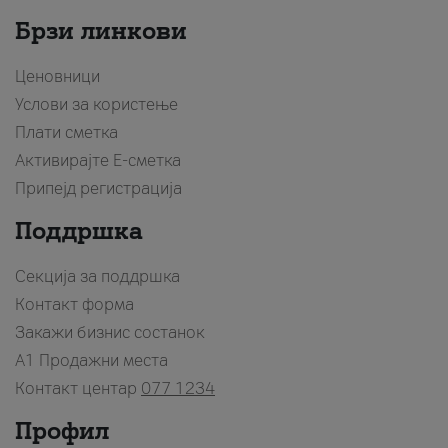
Брзи линкови
Ценовници
Услови за користење
Плати сметка
Активирајте Е-сметка
Припејд регистрација
Поддршка
Секција за поддршка
Контакт форма
Закажи бизнис состанок
A1 Продажни места
Контакт центар
077 1234
Профил