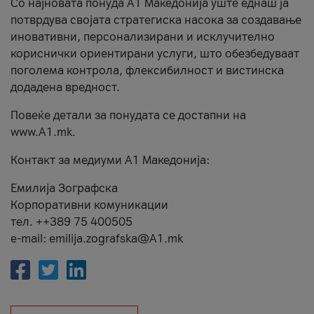
Со најновата понуда А1 Македонија уште еднаш ја
потврдува својата стратегиска насока за создавање
иновативни, персонализирани и исклучително
кориснички ориентирани услуги, што обезбедуваат
поголема контрола, флексибилност и вистинска
додадена вредност.
Повеќе детали за понудата се достапни на
www.А1.mk.
Контакт за медиуми А1 Македонија:
Емилија Зографска
Корпоративни комуникации
тел. ++389 75 400505
e-mail: emilija.zografska@A1.mk