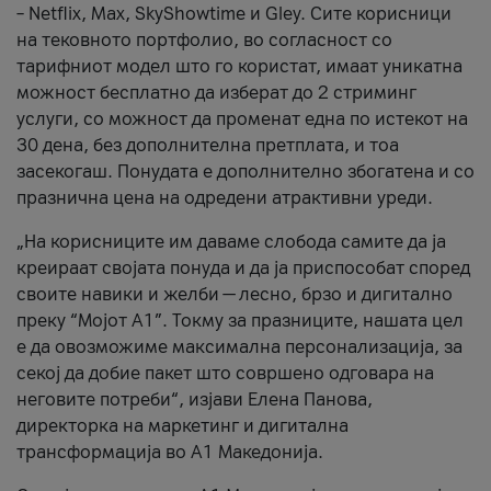
– Netflix, Max, SkyShowtime и Gley. Сите корисници
на тековното портфолио, во согласност со
тарифниот модел што го користат, имаат уникатна
можност бесплатно да изберат до 2 стриминг
услуги, со можност да променат една по истекот на
30 дена, без дополнителна претплата, и тоа
засекогаш. Понудата е дополнително збогатена и со
празнична цена на одредени атрактивни уреди.
„На корисниците им даваме слобода самите да ја
креираат својата понуда и да ја приспособат според
своите навики и желби — лесно, брзо и дигитално
преку “Мојот А1”. Токму за празниците, нашата цел
е да овозможиме максимална персонализација, за
секој да добие пакет што совршено одговара на
неговите потреби“, изјави Елена Панова,
директорка на маркетинг и дигитална
трансформација во А1 Македонија.