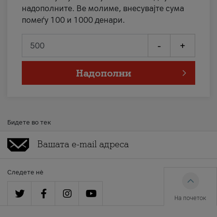
надополните. Ве молиме, внесувајте сума
помеѓу 100 и 1000 денари.
-
+
Надополни
Бидете во тек
Следете нè
На почеток