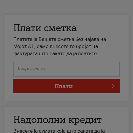
Плати сметка
Платете ја Вашата сметка без најава на
Мојот А1, само внесете го бројот на
фактурата што сакате да ја платите.
Број на сметка
Плати
Надополни кредит
Внесете ја сумата која што сакате да ја