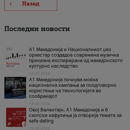
Назад
Последни новости
А1 Македонија и Националниот џез
оркестар создадоа современа музичка
приказна инспирирана од македонското
културно наследство
03.07.2026
A1 Македонија почнува моќна
национална кампања за поодговорно
користење на технологијата во
сообраќајот
18.05.2026
Овој Валентајн, A1 Македонија и 6
скопски кафулиња ја отворија темата за
safe dating
16.02.2026