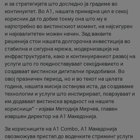
и за стратегијата што доследно ја градиме во
континуитет. Во А1, нашата примарна цел е секој
корисник да го добие токму она што му е
најпотребно во вистинскиот момент, на најсигурен
и најквалитетен можен начин. Зад ваквите
решенија стои нашата долгорочна инвестиција во
стабилна и сигурна мрежа, модернизација на
инфраструктурата, како и континуираниот развој на
услуги што го поедноставуваат секојдневието и
создаваат вистински дигитални придобивки. Во
овој празничен период, но и во текот на целата
година, нашата мисија останува иста, да создаваме
технологии и услуги што инспирираат, поврзуваат и
им додаваат вистинска вредност на нашите
корисници“ – изјави Методија Мирчев, главен
извршен директор на А1 Македонија.
За корисниците на A1 Combo, А1 Македонија
овозможува пристап до водечките стриминг услуги