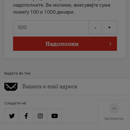
надополните. Ве молиме, внесувајте сума
помеѓу 100 и 1000 денари.
-
+
Надополни
Бидете во тек
Следете нè
На почеток