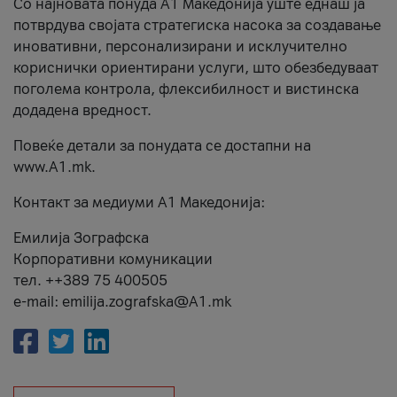
Со најновата понуда А1 Македонија уште еднаш ја
потврдува својата стратегиска насока за создавање
иновативни, персонализирани и исклучително
кориснички ориентирани услуги, што обезбедуваат
поголема контрола, флексибилност и вистинска
додадена вредност.
Повеќе детали за понудата се достапни на
www.А1.mk.
Контакт за медиуми А1 Македонија:
Емилија Зографска
Корпоративни комуникации
тел. ++389 75 400505
e-mail: emilija.zografska@A1.mk