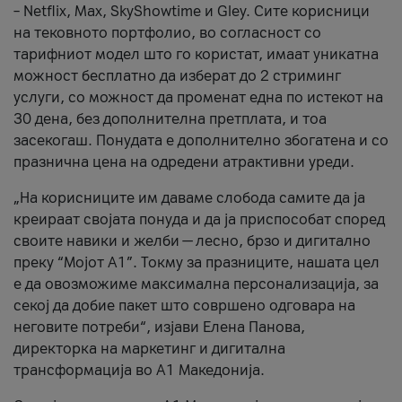
– Netflix, Max, SkyShowtime и Gley. Сите корисници
на тековното портфолио, во согласност со
тарифниот модел што го користат, имаат уникатна
можност бесплатно да изберат до 2 стриминг
услуги, со можност да променат една по истекот на
30 дена, без дополнителна претплата, и тоа
засекогаш. Понудата е дополнително збогатена и со
празнична цена на одредени атрактивни уреди.
„На корисниците им даваме слобода самите да ја
креираат својата понуда и да ја приспособат според
своите навики и желби — лесно, брзо и дигитално
преку “Мојот А1”. Токму за празниците, нашата цел
е да овозможиме максимална персонализација, за
секој да добие пакет што совршено одговара на
неговите потреби“, изјави Елена Панова,
директорка на маркетинг и дигитална
трансформација во А1 Македонија.