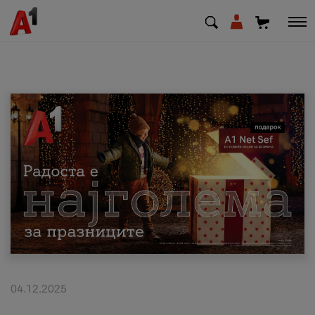
МК
EN
SQ
Приватни
Деловни
Поддршка
Надополни кредит
04.12.2025
Плати сметка