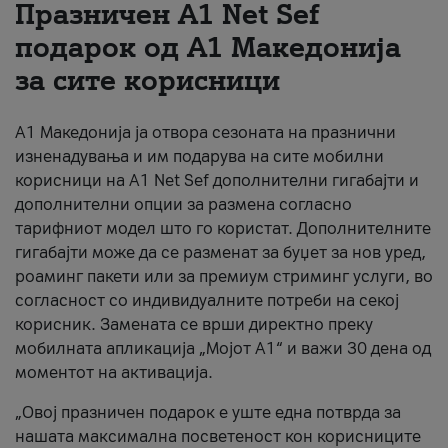
Празничен A1 Net Sеf
За нас
подарок од А1 Македонија
за сите корисници
#ПодобарОнлајн
А1 Македонија ја отвора сезоната на празнични
изненадувања и им подарува на сите мобилни
корисници на A1 Net Sef дополнителни гигабајти и
дополнителни опции за размена согласно
тарифниот модел што го користат. Дополнителните
гигабајти може да се разменат за буџет за нов уред,
роаминг пакети или за премиум стриминг услуги, во
согласност со индивидуалните потреби на секој
корисник. Замената се врши директно преку
мобилната апликација „Мојот А1“ и важи 30 дена од
моментот на активација.
„Овој празничен подарок е уште една потврда за
нашата максимална посветеност кон корисниците