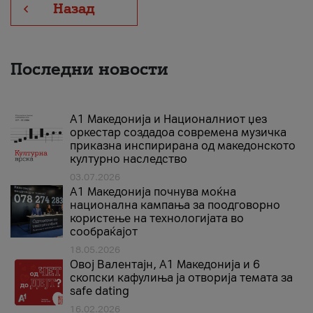
Назад
Последни новости
А1 Македонија и Националниот џез
оркестар создадоа современа музичка
приказна инспирирана од македонското
културно наследство
03.07.2026
A1 Македонија почнува моќна
национална кампања за поодговорно
користење на технологијата во
сообраќајот
18.05.2026
Овој Валентајн, A1 Македонија и 6
скопски кафулиња ја отворија темата за
safe dating
16.02.2026