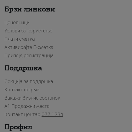
Брзи линкови
Ценовници
Услови за користење
Плати сметка
Активирајте Е-сметка
Припејд регистрација
Поддршка
Секција за поддршка
Контакт форма
Закажи бизнис состанок
A1 Продажни места
Контакт центар
077 1234
Профил