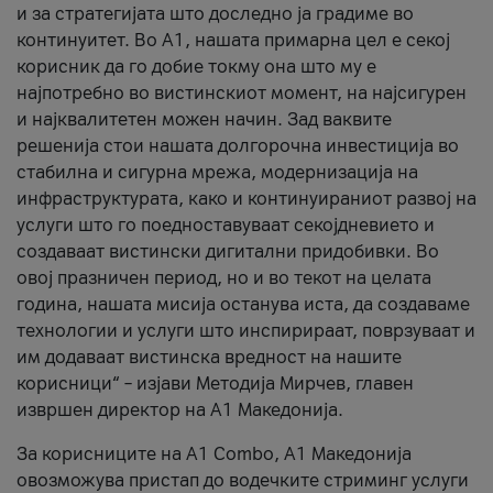
и за стратегијата што доследно ја градиме во
континуитет. Во А1, нашата примарна цел е секој
корисник да го добие токму она што му е
најпотребно во вистинскиот момент, на најсигурен
и најквалитетен можен начин. Зад ваквите
решенија стои нашата долгорочна инвестиција во
стабилна и сигурна мрежа, модернизација на
инфраструктурата, како и континуираниот развој на
услуги што го поедноставуваат секојдневието и
создаваат вистински дигитални придобивки. Во
овој празничен период, но и во текот на целата
година, нашата мисија останува иста, да создаваме
технологии и услуги што инспирираат, поврзуваат и
им додаваат вистинска вредност на нашите
корисници“ – изјави Методија Мирчев, главен
извршен директор на А1 Македонија.
За корисниците на A1 Combo, А1 Македонија
овозможува пристап до водечките стриминг услуги