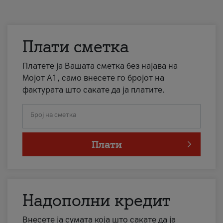
Плати сметка
Платете ја Вашата сметка без најава на
Мојот А1, само внесете го бројот на
фактурата што сакате да ја платите.
Број на сметка
Плати
Надополни кредит
Внесете ја сумата која што сакате да ја