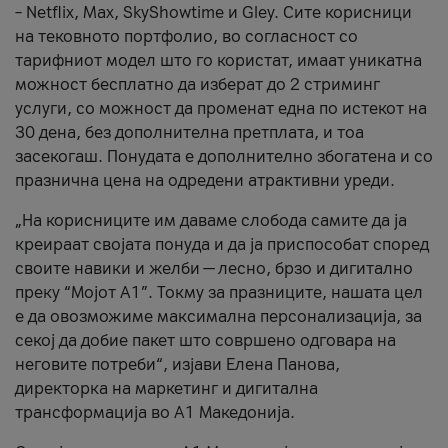
– Netflix, Max, SkyShowtime и Gley. Сите корисници
на тековното портфолио, во согласност со
тарифниот модел што го користат, имаат уникатна
можност бесплатно да изберат до 2 стриминг
услуги, со можност да променат една по истекот на
30 дена, без дополнителна претплата, и тоа
засекогаш. Понудата е дополнително збогатена и со
празнична цена на одредени атрактивни уреди.
„На корисниците им даваме слобода самите да ја
креираат својата понуда и да ја приспособат според
своите навики и желби — лесно, брзо и дигитално
преку “Мојот А1”. Токму за празниците, нашата цел
е да овозможиме максимална персонализација, за
секој да добие пакет што совршено одговара на
неговите потреби“, изјави Елена Панова,
директорка на маркетинг и дигитална
трансформација во А1 Македонија.