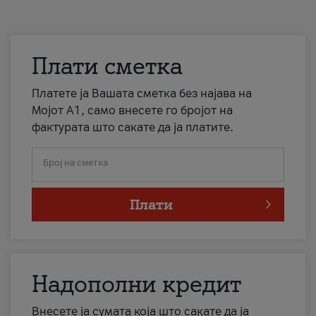
Плати сметка
Платете ја Вашата сметка без најава на
Мојот А1, само внесете го бројот на
фактурата што сакате да ја платите.
Број на сметка
Плати
Надополни кредит
Внесете ја сумата која што сакате да ја