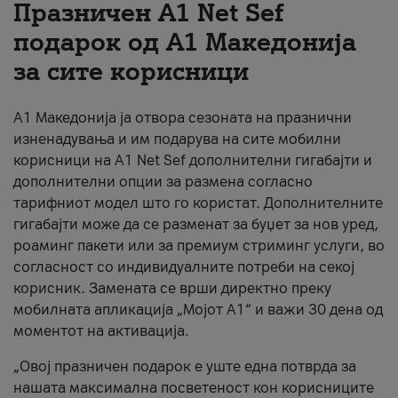
Празничен A1 Net Sеf
За нас
подарок од А1 Македонија
за сите корисници
#ПодобарОнлајн
А1 Македонија ја отвора сезоната на празнични
изненадувања и им подарува на сите мобилни
корисници на A1 Net Sef дополнителни гигабајти и
дополнителни опции за размена согласно
тарифниот модел што го користат. Дополнителните
гигабајти може да се разменат за буџет за нов уред,
роаминг пакети или за премиум стриминг услуги, во
согласност со индивидуалните потреби на секој
корисник. Замената се врши директно преку
мобилната апликација „Мојот А1“ и важи 30 дена од
моментот на активација.
„Овој празничен подарок е уште една потврда за
нашата максимална посветеност кон корисниците