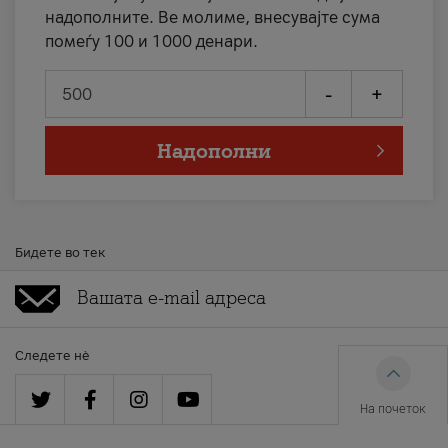
надополните. Ве молиме, внесувајте сума
помеѓу 100 и 1000 денари.
-
+
Надополни
Бидете во тек
Следете нè
На почеток