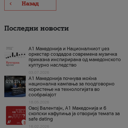
Назад
Последни новости
А1 Македонија и Националниот џез
оркестар создадоа современа музичка
приказна инспирирана од македонското
културно наследство
03.07.2026
A1 Македонија почнува моќна
национална кампања за поодговорно
користење на технологијата во
сообраќајот
18.05.2026
Овој Валентајн, A1 Македонија и 6
скопски кафулиња ја отворија темата за
safe dating
16.02.2026