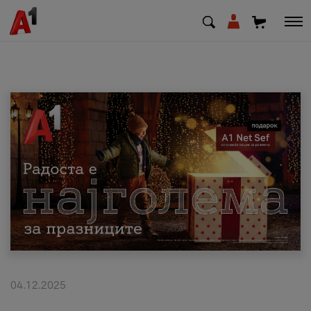
МК
EN
SQ
Приватни
Деловни
Поддршка
Надополни кредит
04.12.2025
Плати сметка