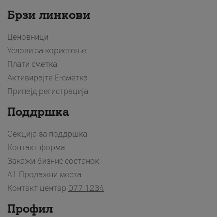
Брзи линкови
Ценовници
Услови за користење
Плати сметка
Активирајте Е-сметка
Припејд регистрација
Поддршка
Секција за поддршка
Контакт форма
Закажи бизнис состанок
A1 Продажни места
Контакт центар
077 1234
Профил