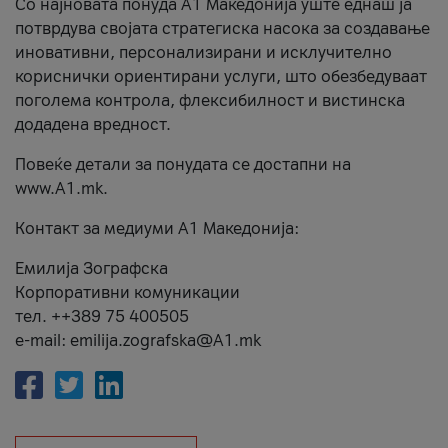
Со најновата понуда А1 Македонија уште еднаш ја
потврдува својата стратегиска насока за создавање
иновативни, персонализирани и исклучително
кориснички ориентирани услуги, што обезбедуваат
поголема контрола, флексибилност и вистинска
додадена вредност.
Повеќе детали за понудата се достапни на
www.А1.mk.
Контакт за медиуми А1 Македонија:
Емилија Зографска
Корпоративни комуникации
тел. ++389 75 400505
e-mail: emilija.zografska@A1.mk