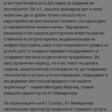
и за стратегијата што доследно ја градиме во
континуитет. Во А1, нашата примарна цел е секој
корисник да го добие токму она што му е
најпотребно во вистинскиот момент, на најсигурен
и најквалитетен можен начин. Зад ваквите
решенија стои нашата долгорочна инвестиција во
стабилна и сигурна мрежа, модернизација на
инфраструктурата, како и континуираниот развој на
услуги што го поедноставуваат секојдневието и
создаваат вистински дигитални придобивки. Во
овој празничен период, но и во текот на целата
година, нашата мисија останува иста, да создаваме
технологии и услуги што инспирираат, поврзуваат и
им додаваат вистинска вредност на нашите
корисници“ – изјави Методија Мирчев, главен
извршен директор на А1 Македонија.
За корисниците на A1 Combo, А1 Македонија
овозможува пристап до водечките стриминг услуги