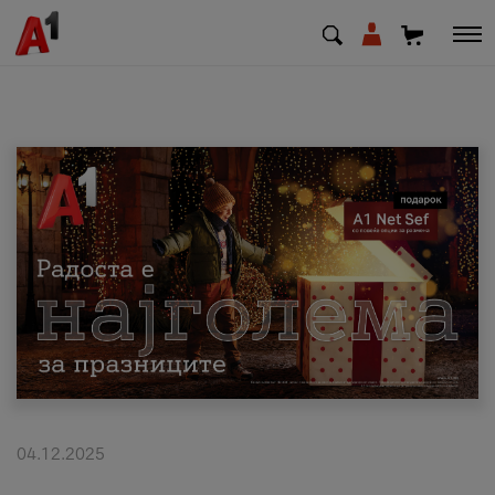
МК
EN
SQ
Приватни
Деловни
Поддршка
Надополни кредит
04.12.2025
Плати сметка