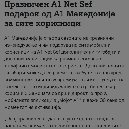
Празничен A1 Net Sеf
За нас
подарок од А1 Македонија
за сите корисници
#ПодобарОнлајн
А1 Македонија ја отвора сезоната на празнични
изненадувања и им подарува на сите мобилни
корисници на A1 Net Sef дополнителни гигабајти и
дополнителни опции за размена согласно
тарифниот модел што го користат. Дополнителните
гигабајти може да се разменат за буџет за нов уред,
роаминг пакети или за премиум стриминг услуги, во
согласност со индивидуалните потреби на секој
корисник. Замената се врши директно преку
мобилната апликација „Мојот А1“ и важи 30 дена од
моментот на активација.
„Овој празничен подарок е уште една потврда за
нашата максимална посветеност кон корисниците