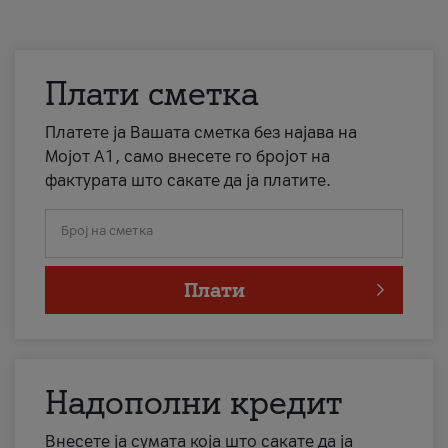
Плати сметка
Платете ја Вашата сметка без најава на
Мојот А1, само внесете го бројот на
фактурата што сакате да ја платите.
Број на сметка
Плати
Надополни кредит
Внесете ја сумата која што сакате да ја