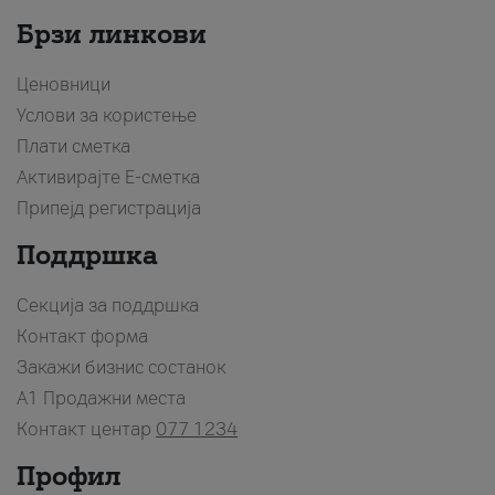
Брзи линкови
Ценовници
Услови за користење
Плати сметка
Активирајте Е-сметка
Припејд регистрација
Поддршка
Секција за поддршка
Контакт форма
Закажи бизнис состанок
A1 Продажни места
Контакт центар
077 1234
Профил