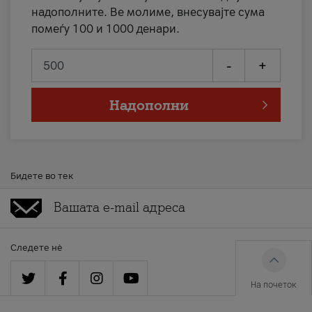
надополните. Ве молиме, внесувајте сума
помеѓу 100 и 1000 денари.
-
+
Надополни
Бидете во тек
Следете нè
На почеток