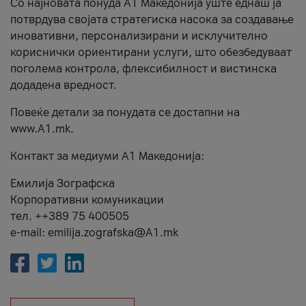
Со најновата понуда А1 Македонија уште еднаш ја
потврдува својата стратегиска насока за создавање
иновативни, персонализирани и исклучително
кориснички ориентирани услуги, што обезбедуваат
поголема контрола, флексибилност и вистинска
додадена вредност.
Повеќе детали за понудата се достапни на
www.А1.mk.
Контакт за медиуми А1 Македонија:
Емилија Зографска
Корпоративни комуникации
тел. ++389 75 400505
e-mail: emilija.zografska@A1.mk