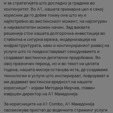
и за стратегијата што доследно ја градиме во
континуитет. Во А1, нашата примарна цел е секој
корисник да го добие токму она што му е
најпотребно во вистинскиот момент, на најсигурен
и најквалитетен можен начин. Зад ваквите
решенија стои нашата долгорочна инвестиција во
стабилна и сигурна мрежа, модернизација на
инфраструктурата, како и континуираниот развој на
услуги што го поедноставуваат секојдневието и
создаваат вистински дигитални придобивки. Во
овој празничен период, но и во текот на целата
година, нашата мисија останува иста, да создаваме
технологии и услуги што инспирираат, поврзуваат и
им додаваат вистинска вредност на нашите
корисници“ – изјави Методија Мирчев, главен
извршен директор на А1 Македонија.
За корисниците на A1 Combo, А1 Македонија
овозможува пристап до водечките стриминг услуги