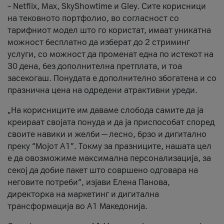
– Netflix, Max, SkyShowtime и Gley. Сите корисници
на тековното портфолио, во согласност со
тарифниот модел што го користат, имаат уникатна
можност бесплатно да изберат до 2 стриминг
услуги, со можност да променат една по истекот на
30 дена, без дополнителна претплата, и тоа
засекогаш. Понудата е дополнително збогатена и со
празнична цена на одредени атрактивни уреди.
„На корисниците им даваме слобода самите да ја
креираат својата понуда и да ја приспособат според
своите навики и желби — лесно, брзо и дигитално
преку “Мојот А1”. Токму за празниците, нашата цел
е да овозможиме максимална персонализација, за
секој да добие пакет што совршено одговара на
неговите потреби“, изјави Елена Панова,
директорка на маркетинг и дигитална
трансформација во А1 Македонија.