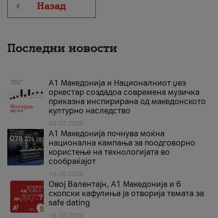
Назад
Последни новости
А1 Македонија и Националниот џез
оркестар создадоа современа музичка
приказна инспирирана од македонското
културно наследство
03.07.2026
A1 Македонија почнува моќна
национална кампања за поодговорно
користење на технологијата во
сообраќајот
18.05.2026
Овој Валентајн, A1 Македонија и 6
скопски кафулиња ја отворија темата за
safe dating
16.02.2026