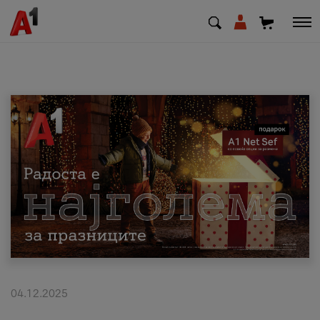
МК
EN
SQ
Приватни
Деловни
Поддршка
Надополни кредит
04.12.2025
Плати сметка