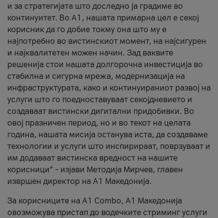
и за стратегијата што доследно ја градиме во
континуитет. Во А1, нашата примарна цел е секој
корисник да го добие токму она што му е
најпотребно во вистинскиот момент, на најсигурен
и најквалитетен можен начин. Зад ваквите
решенија стои нашата долгорочна инвестиција во
стабилна и сигурна мрежа, модернизација на
инфраструктурата, како и континуираниот развој на
услуги што го поедноставуваат секојдневието и
создаваат вистински дигитални придобивки. Во
овој празничен период, но и во текот на целата
година, нашата мисија останува иста, да создаваме
технологии и услуги што инспирираат, поврзуваат и
им додаваат вистинска вредност на нашите
корисници“ – изјави Методија Мирчев, главен
извршен директор на А1 Македонија.
За корисниците на A1 Combo, А1 Македонија
овозможува пристап до водечките стриминг услуги