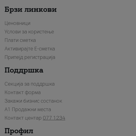
Брзи линкови
Ценовници
Услови за користење
Плати сметка
Активирајте Е-сметка
Припејд регистрација
Поддршка
Секција за поддршка
Контакт форма
Закажи бизнис состанок
A1 Продажни места
Контакт центар
077 1234
Профил