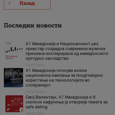
Назад
Последни новости
А1 Македонија и Националниот џез
оркестар создадоа современа музичка
приказна инспирирана од македонското
културно наследство
03.07.2026
A1 Македонија почнува моќна
национална кампања за поодговорно
користење на технологијата во
сообраќајот
18.05.2026
Овој Валентајн, A1 Македонија и 6
скопски кафулиња ја отворија темата за
safe dating
16.02.2026