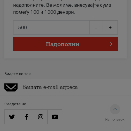
надополните. Ве молиме, внесувајте сума
помеѓу 100 и 1000 денари.
-
+
Надополни
Бидете во тек
Следете нè
На почеток