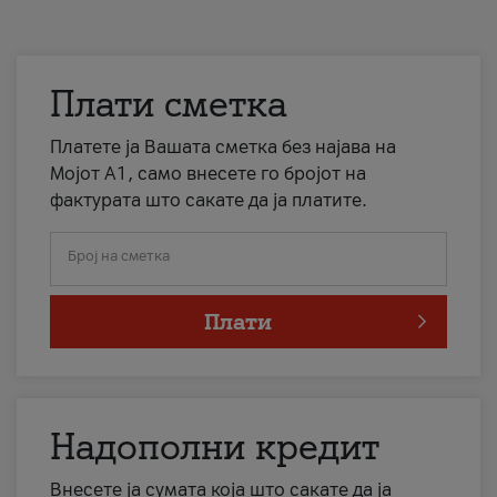
Плати сметка
Платете ја Вашата сметка без најава на
Мојот А1, само внесете го бројот на
фактурата што сакате да ја платите.
Број на сметка
Плати
Надополни кредит
Внесете ја сумата која што сакате да ја