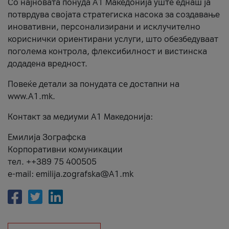
Со најновата понуда А1 Македонија уште еднаш ја
потврдува својата стратегиска насока за создавање
иновативни, персонализирани и исклучително
кориснички ориентирани услуги, што обезбедуваат
поголема контрола, флексибилност и вистинска
додадена вредност.
Повеќе детали за понудата се достапни на
www.А1.mk.
Контакт за медиуми А1 Македонија:
Емилија Зографска
Корпоративни комуникации
тел. ++389 75 400505
e-mail: emilija.zografska@A1.mk