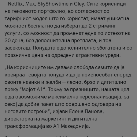
– Netflix, Max, SkyShowtime и Gley. Сите корисници
на тековното портфолио, во согласност со
тарифниот модел што го користат, имаат уникатна
можност бесплатно да изберат до 2 стриминг
услуги, со можност да променат една по истекот на
30 дена, без дополнителна претплата, и тоа
засекогаш. Понудата е дополнително збогатена и со
празнична цена на одредени атрактивни уреди.
„На корисниците им даваме слобода самите да ја
креираат својата понуда и да ја приспособат според
своите навики и желби — лесно, брзо и дигитално
преку “Мојот А1”. Токму за празниците, нашата цел
е да овозможиме максимална персонализација, за
секој да добие пакет што совршено одговара на
неговите потреби“, изјави Елена Панова,
директорка на маркетинг и дигитална
трансформација во А1 Македонија.