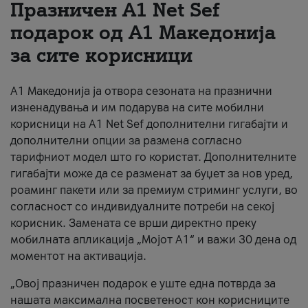
Празничен A1 Net Sеf
За нас
подарок од А1 Македонија
за сите корисници
#ПодобарОнлајн
А1 Македонија ја отвора сезоната на празнични
изненадувања и им подарува на сите мобилни
корисници на A1 Net Sef дополнителни гигабајти и
дополнителни опции за размена согласно
тарифниот модел што го користат. Дополнителните
гигабајти може да се разменат за буџет за нов уред,
роаминг пакети или за премиум стриминг услуги, во
согласност со индивидуалните потреби на секој
корисник. Замената се врши директно преку
мобилната апликација „Мојот А1“ и важи 30 дена од
моментот на активација.
„Овој празничен подарок е уште една потврда за
нашата максимална посветеност кон корисниците