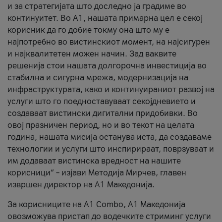
и за стратегијата што доследно ја градиме во
континуитет. Во А1, нашата примарна цел е секој
корисник да го добие токму она што му е
најпотребно во вистинскиот момент, на најсигурен
и најквалитетен можен начин. Зад ваквите
решенија стои нашата долгорочна инвестиција во
стабилна и сигурна мрежа, модернизација на
инфраструктурата, како и континуираниот развој на
услуги што го поедноставуваат секојдневието и
создаваат вистински дигитални придобивки. Во
овој празничен период, но и во текот на целата
година, нашата мисија останува иста, да создаваме
технологии и услуги што инспирираат, поврзуваат и
им додаваат вистинска вредност на нашите
корисници“ – изјави Методија Мирчев, главен
извршен директор на А1 Македонија.
За корисниците на A1 Combo, А1 Македонија
овозможува пристап до водечките стриминг услуги