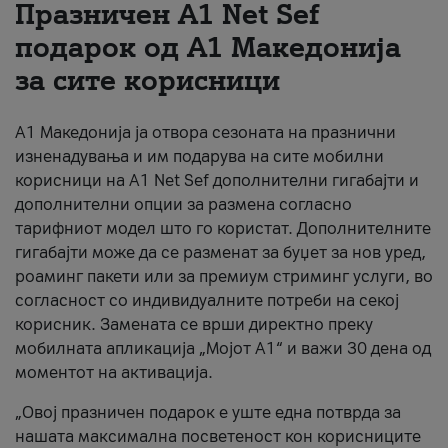
Празничен A1 Net Sеf
За нас
подарок од А1 Македонија
за сите корисници
#ПодобарОнлајн
А1 Македонија ја отвора сезоната на празнични
изненадувања и им подарува на сите мобилни
корисници на A1 Net Sef дополнителни гигабајти и
дополнителни опции за размена согласно
тарифниот модел што го користат. Дополнителните
гигабајти може да се разменат за буџет за нов уред,
роаминг пакети или за премиум стриминг услуги, во
согласност со индивидуалните потреби на секој
корисник. Замената се врши директно преку
мобилната апликација „Мојот А1“ и важи 30 дена од
моментот на активација.
„Овој празничен подарок е уште една потврда за
нашата максимална посветеност кон корисниците