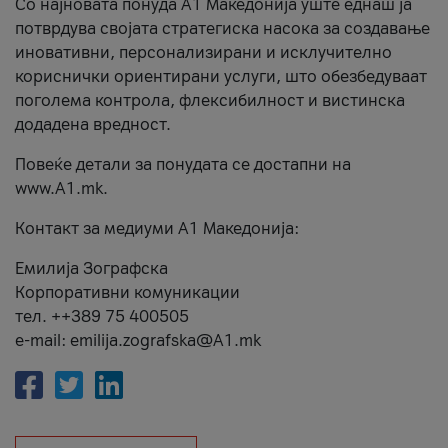
Со најновата понуда А1 Македонија уште еднаш ја
потврдува својата стратегиска насока за создавање
иновативни, персонализирани и исклучително
кориснички ориентирани услуги, што обезбедуваат
поголема контрола, флексибилност и вистинска
додадена вредност.
Повеќе детали за понудата се достапни на
www.А1.mk.
Контакт за медиуми А1 Македонија:
Емилија Зографска
Корпоративни комуникации
тел. ++389 75 400505
e-mail: emilija.zografska@A1.mk