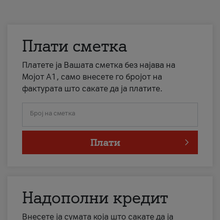
Плати сметка
Платете ја Вашата сметка без најава на
Мојот А1, само внесете го бројот на
фактурата што сакате да ја платите.
Број на сметка
Плати
Надополни кредит
Внесете ја сумата која што сакате да ја