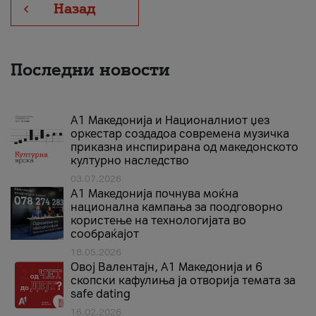
Назад
Последни новости
А1 Македонија и Националниот џез
оркестар создадоа современа музичка
приказна инспирирана од македонското
културно наследство
03.07.2026
A1 Македонија почнува моќна
национална кампања за поодговорно
користење на технологијата во
сообраќајот
18.05.2026
Овој Валентајн, A1 Македонија и 6
скопски кафулиња ја отворија темата за
safe dating
16.02.2026