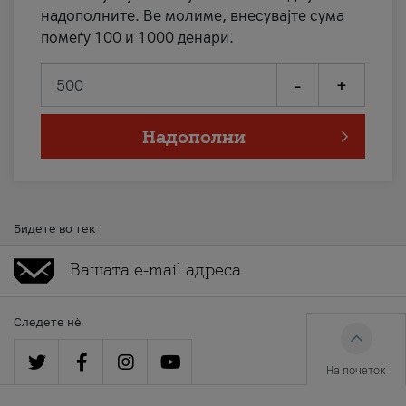
надополните. Ве молиме, внесувајте сума
помеѓу 100 и 1000 денари.
-
+
Надополни
Бидете во тек
Следете нè
На почеток