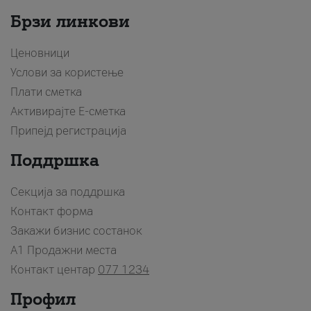
Брзи линкови
Ценовници
Услови за користење
Плати сметка
Активирајте Е-сметка
Припејд регистрација
Поддршка
Секција за поддршка
Контакт форма
Закажи бизнис состанок
A1 Продажни места
Контакт центар
077 1234
Профил