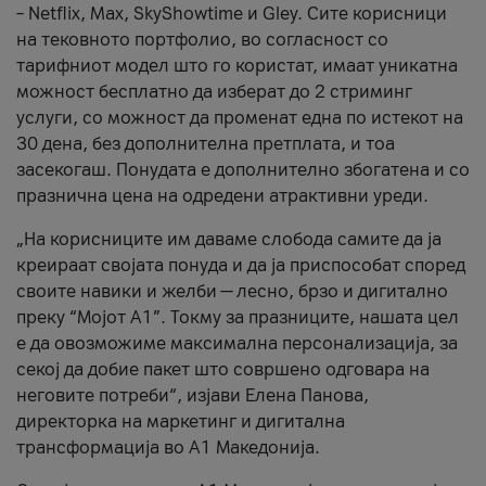
– Netflix, Max, SkyShowtime и Gley. Сите корисници
на тековното портфолио, во согласност со
тарифниот модел што го користат, имаат уникатна
можност бесплатно да изберат до 2 стриминг
услуги, со можност да променат една по истекот на
30 дена, без дополнителна претплата, и тоа
засекогаш. Понудата е дополнително збогатена и со
празнична цена на одредени атрактивни уреди.
„На корисниците им даваме слобода самите да ја
креираат својата понуда и да ја приспособат според
своите навики и желби — лесно, брзо и дигитално
преку “Мојот А1”. Токму за празниците, нашата цел
е да овозможиме максимална персонализација, за
секој да добие пакет што совршено одговара на
неговите потреби“, изјави Елена Панова,
директорка на маркетинг и дигитална
трансформација во А1 Македонија.