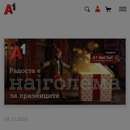
МК
EN
SQ
Приватни
Деловни
Поддршка
Надополни кредит
04.12.2025
Плати сметка