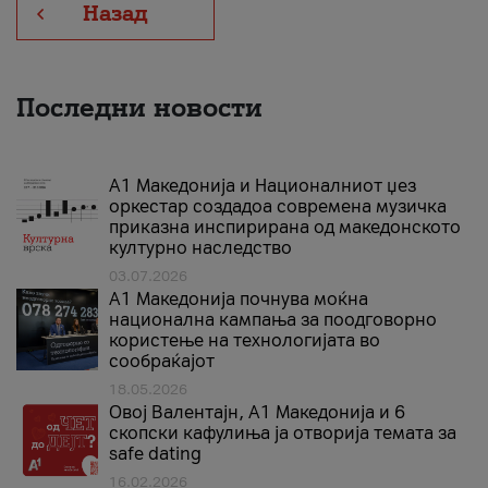
Назад
Последни новости
А1 Македонија и Националниот џез
оркестар создадоа современа музичка
приказна инспирирана од македонското
културно наследство
03.07.2026
A1 Македонија почнува моќна
национална кампања за поодговорно
користење на технологијата во
сообраќајот
18.05.2026
Овој Валентајн, A1 Македонија и 6
скопски кафулиња ја отворија темата за
safe dating
16.02.2026