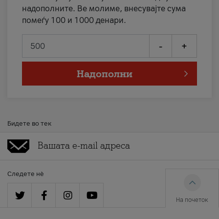
надополните. Ве молиме, внесувајте сума
помеѓу 100 и 1000 денари.
-
+
Надополни
Бидете во тек
Следете нè
На почеток