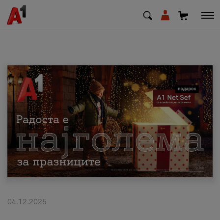
МК
EN
SQ
Приватни
Деловни
Поддршка
Надополни кредит
04.12.2025
Плати сметка