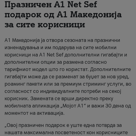
Празничен A1 Net Sеf
За нас
подарок од А1 Македонија
за сите корисници
#ПодобарОнлајн
А1 Македонија ја отвора сезоната на празнични
изненадувања и им подарува на сите мобилни
корисници на A1 Net Sef дополнителни гигабајти и
дополнителни опции за размена согласно
тарифниот модел што го користат. Дополнителните
гигабајти може да се разменат за буџет за нов уред,
роаминг пакети или за премиум стриминг услуги, во
согласност со индивидуалните потреби на секој
корисник. Замената се врши директно преку
мобилната апликација „Мојот А1“ и важи 30 дена од
моментот на активација.
„Овој празничен подарок е уште една потврда за
нашата максимална посветеност кон корисниците