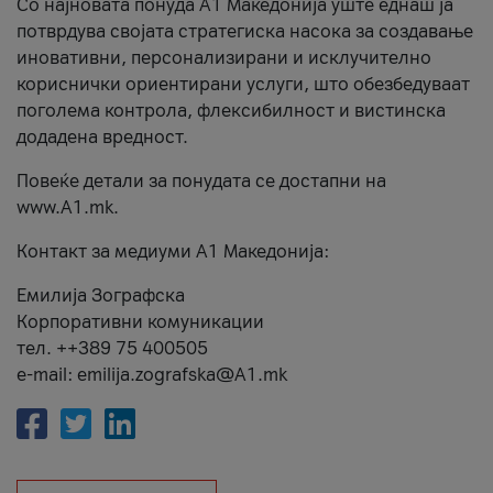
Со најновата понуда А1 Македонија уште еднаш ја
потврдува својата стратегиска насока за создавање
иновативни, персонализирани и исклучително
кориснички ориентирани услуги, што обезбедуваат
поголема контрола, флексибилност и вистинска
додадена вредност.
Повеќе детали за понудата се достапни на
www.А1.mk.
Контакт за медиуми А1 Македонија:
Емилија Зографска
Корпоративни комуникации
тел. ++389 75 400505
e-mail: emilija.zografska@A1.mk