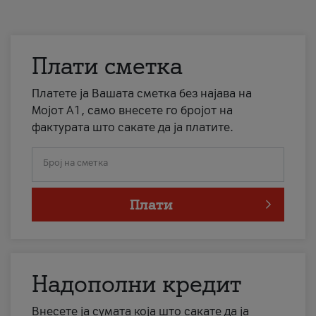
Плати сметка
Платете ја Вашата сметка без најава на
Мојот А1, само внесете го бројот на
фактурата што сакате да ја платите.
Број на сметка
Плати
Надополни кредит
Внесете ја сумата која што сакате да ја