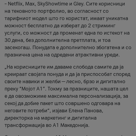
– Netflix, Max, SkyShowtime и Gley. Сите корисници
на тековното портфолио, во согласност со
тарифниот модел што го користат, имаат уникатна
можност бесплатно да изберат до 2 стриминг
услуги, со можност да променат една по истекот на
30 дена, без дополнителна претплата, и тоа
засекогаш. Понудата е дополнително збогатена и со
празнична цена на одредени атрактивни уреди.
„На корисниците им даваме слобода самите да ја
креираат својата понуда и да ја приспособат според
своите навики и желби — лесно, брзо и дигитално
преку “Мојот А1”. Токму за празниците, нашата цел
е да овозможиме максимална персонализација, за
секој да добие пакет што совршено одговара на
неговите потреби“, изјави Елена Панова,
директорка на маркетинг и дигитална
трансформација во А1 Македонија.