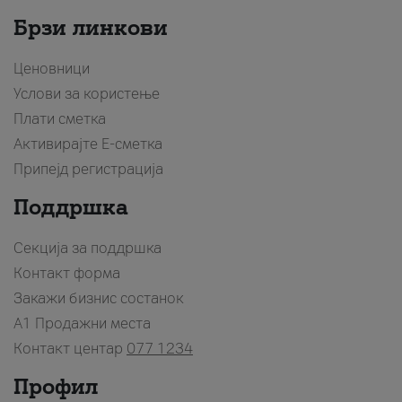
Брзи линкови
Ценовници
Услови за користење
Плати сметка
Активирајте Е-сметка
Припејд регистрација
Поддршка
Секција за поддршка
Контакт форма
Закажи бизнис состанок
A1 Продажни места
Контакт центар
077 1234
Профил