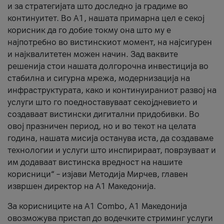
и за стратегијата што доследно ја градиме во
континуитет. Во А1, нашата примарна цел е секој
корисник да го добие токму она што му е
најпотребно во вистинскиот момент, на најсигурен
и најквалитетен можен начин. Зад ваквите
решенија стои нашата долгорочна инвестиција во
стабилна и сигурна мрежа, модернизација на
инфраструктурата, како и континуираниот развој на
услуги што го поедноставуваат секојдневието и
создаваат вистински дигитални придобивки. Во
овој празничен период, но и во текот на целата
година, нашата мисија останува иста, да создаваме
технологии и услуги што инспирираат, поврзуваат и
им додаваат вистинска вредност на нашите
корисници“ – изјави Методија Мирчев, главен
извршен директор на А1 Македонија.
За корисниците на A1 Combo, А1 Македонија
овозможува пристап до водечките стриминг услуги