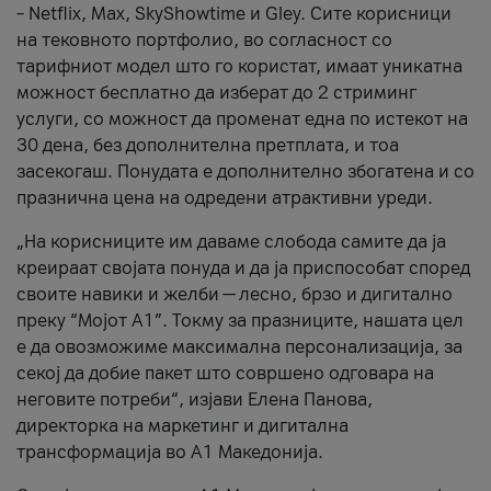
– Netflix, Max, SkyShowtime и Gley. Сите корисници
на тековното портфолио, во согласност со
тарифниот модел што го користат, имаат уникатна
можност бесплатно да изберат до 2 стриминг
услуги, со можност да променат една по истекот на
30 дена, без дополнителна претплата, и тоа
засекогаш. Понудата е дополнително збогатена и со
празнична цена на одредени атрактивни уреди.
„На корисниците им даваме слобода самите да ја
креираат својата понуда и да ја приспособат според
своите навики и желби — лесно, брзо и дигитално
преку “Мојот А1”. Токму за празниците, нашата цел
е да овозможиме максимална персонализација, за
секој да добие пакет што совршено одговара на
неговите потреби“, изјави Елена Панова,
директорка на маркетинг и дигитална
трансформација во А1 Македонија.