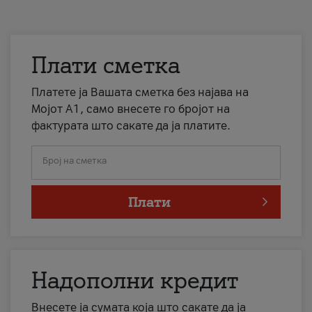
Плати сметка
Платете ја Вашата сметка без најава на
Мојот А1, само внесете го бројот на
фактурата што сакате да ја платите.
Број на сметка
Плати
Надополни кредит
Внесете ја сумата која што сакате да ја