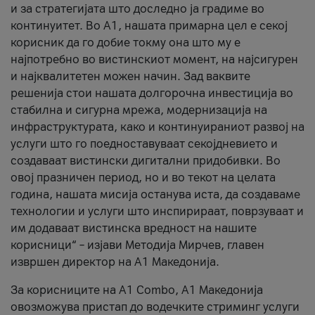
и за стратегијата што доследно ја градиме во
континуитет. Во А1, нашата примарна цел е секој
корисник да го добие токму она што му е
најпотребно во вистинскиот момент, на најсигурен
и најквалитетен можен начин. Зад ваквите
решенија стои нашата долгорочна инвестиција во
стабилна и сигурна мрежа, модернизација на
инфраструктурата, како и континуираниот развој на
услуги што го поедноставуваат секојдневието и
создаваат вистински дигитални придобивки. Во
овој празничен период, но и во текот на целата
година, нашата мисија останува иста, да создаваме
технологии и услуги што инспирираат, поврзуваат и
им додаваат вистинска вредност на нашите
корисници“ – изјави Методија Мирчев, главен
извршен директор на А1 Македонија.
За корисниците на A1 Combo, А1 Македонија
овозможува пристап до водечките стриминг услуги