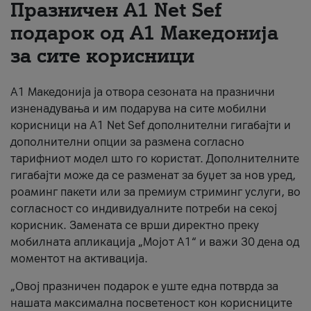
Празничен A1 Net Sеf
За нас
подарок од А1 Македонија
за сите корисници
#ПодобарОнлајн
А1 Македонија ја отвора сезоната на празнични
изненадувања и им подарува на сите мобилни
корисници на A1 Net Sef дополнителни гигабајти и
дополнителни опции за размена согласно
тарифниот модел што го користат. Дополнителните
гигабајти може да се разменат за буџет за нов уред,
роаминг пакети или за премиум стриминг услуги, во
согласност со индивидуалните потреби на секој
корисник. Замената се врши директно преку
мобилната апликација „Мојот А1“ и важи 30 дена од
моментот на активација.
„Овој празничен подарок е уште една потврда за
нашата максимална посветеност кон корисниците