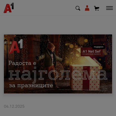
МК
EN
SQ
Приватни
Деловни
Поддршка
Надополни кредит
04.12.2025
Плати сметка