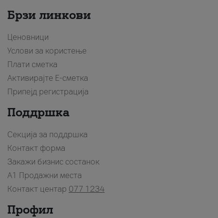
Брзи линкови
Ценовници
Услови за користење
Плати сметка
Активирајте Е-сметка
Припејд регистрација
Поддршка
Секција за поддршка
Контакт форма
Закажи бизнис состанок
A1 Продажни места
Контакт центар
077 1234
Профил