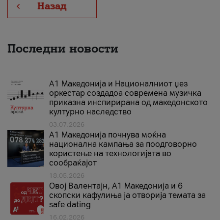
Назад
Последни новости
А1 Македонија и Националниот џез
оркестар создадоа современа музичка
приказна инспирирана од македонското
културно наследство
03.07.2026
A1 Македонија почнува моќна
национална кампања за поодговорно
користење на технологијата во
сообраќајот
18.05.2026
Овој Валентајн, A1 Македонија и 6
скопски кафулиња ја отворија темата за
safe dating
16.02.2026