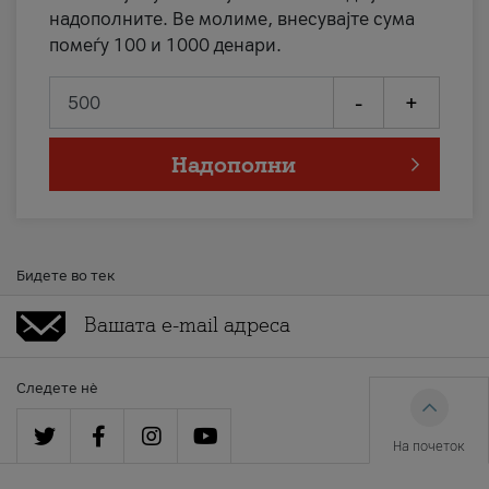
надополните. Ве молиме, внесувајте сума
помеѓу 100 и 1000 денари.
-
+
Надополни
Бидете во тек
Следете нè
На почеток