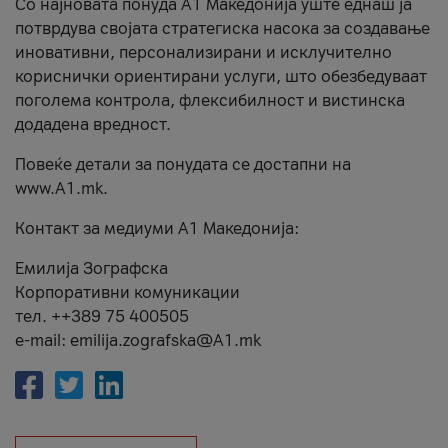
Со најновата понуда А1 Македонија уште еднаш ја
потврдува својата стратегиска насока за создавање
иновативни, персонализирани и исклучително
кориснички ориентирани услуги, што обезбедуваат
поголема контрола, флексибилност и вистинска
додадена вредност.
Повеќе детали за понудата се достапни на
www.А1.mk.
Контакт за медиуми А1 Македонија:
Емилија Зографска
Корпоративни комуникации
тел. ++389 75 400505
e-mail: emilija.zografska@A1.mk