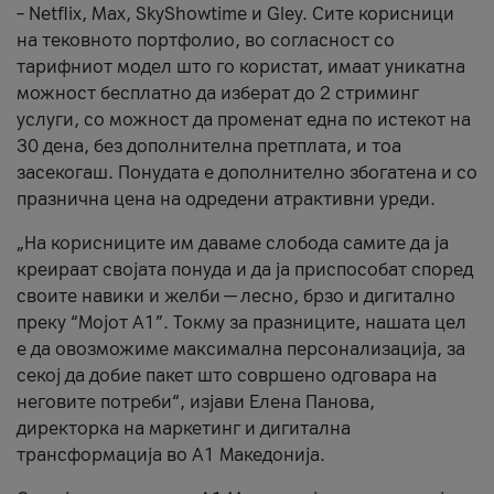
– Netflix, Max, SkyShowtime и Gley. Сите корисници
на тековното портфолио, во согласност со
тарифниот модел што го користат, имаат уникатна
можност бесплатно да изберат до 2 стриминг
услуги, со можност да променат една по истекот на
30 дена, без дополнителна претплата, и тоа
засекогаш. Понудата е дополнително збогатена и со
празнична цена на одредени атрактивни уреди.
„На корисниците им даваме слобода самите да ја
креираат својата понуда и да ја приспособат според
своите навики и желби — лесно, брзо и дигитално
преку “Мојот А1”. Токму за празниците, нашата цел
е да овозможиме максимална персонализација, за
секој да добие пакет што совршено одговара на
неговите потреби“, изјави Елена Панова,
директорка на маркетинг и дигитална
трансформација во А1 Македонија.