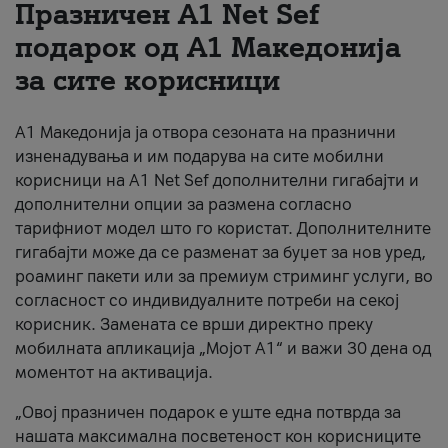
Празничен A1 Net Sеf
За нас
подарок од А1 Македонија
за сите корисници
#ПодобарОнлајн
А1 Македонија ја отвора сезоната на празнични
изненадувања и им подарува на сите мобилни
корисници на A1 Net Sef дополнителни гигабајти и
дополнителни опции за размена согласно
тарифниот модел што го користат. Дополнителните
гигабајти може да се разменат за буџет за нов уред,
роаминг пакети или за премиум стриминг услуги, во
согласност со индивидуалните потреби на секој
корисник. Замената се врши директно преку
мобилната апликација „Мојот А1“ и важи 30 дена од
моментот на активација.
„Овој празничен подарок е уште една потврда за
нашата максимална посветеност кон корисниците