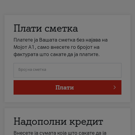
Плати сметка
Платете ја Вашата сметка без најава на
Мојот А1, само внесете го бројот на
фактурата што сакате да ја платите.
Број на сметка
Плати
Надополни кредит
Внесете ја сумата која што сакате да ја