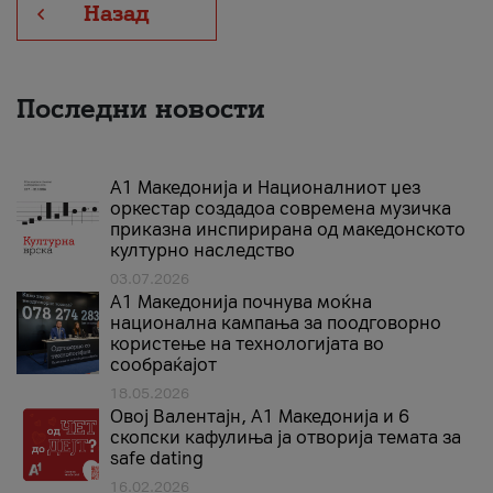
Назад
Последни новости
А1 Македонија и Националниот џез
оркестар создадоа современа музичка
приказна инспирирана од македонското
културно наследство
03.07.2026
A1 Македонија почнува моќна
национална кампања за поодговорно
користење на технологијата во
сообраќајот
18.05.2026
Овој Валентајн, A1 Македонија и 6
скопски кафулиња ја отворија темата за
safe dating
16.02.2026