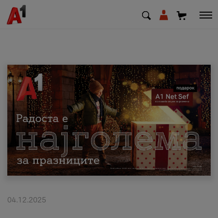
МК
EN
SQ
Приватни
Деловни
Поддршка
Надополни кредит
04.12.2025
Плати сметка