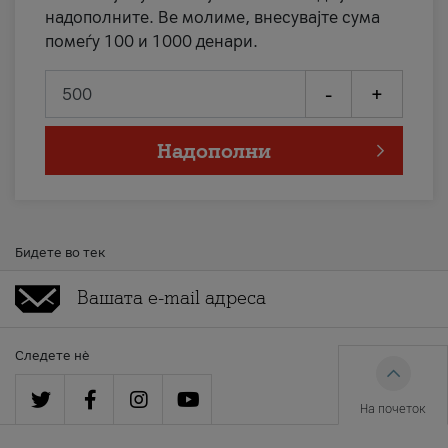
надополните. Ве молиме, внесувајте сума
помеѓу 100 и 1000 денари.
-
+
Надополни
Бидете во тек
Следете нè
На почеток