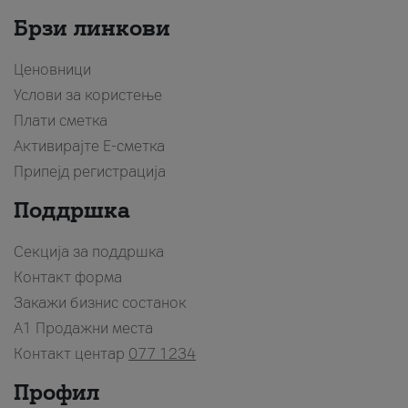
Брзи линкови
Ценовници
Услови за користење
Плати сметка
Активирајте Е-сметка
Припејд регистрација
Поддршка
Секција за поддршка
Контакт форма
Закажи бизнис состанок
A1 Продажни места
Контакт центар
077 1234
Профил