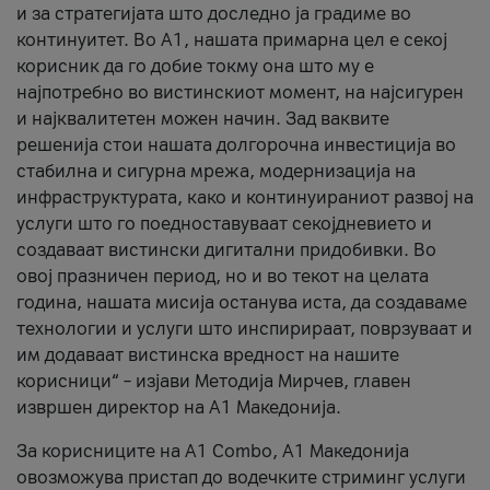
и за стратегијата што доследно ја градиме во
континуитет. Во А1, нашата примарна цел е секој
корисник да го добие токму она што му е
најпотребно во вистинскиот момент, на најсигурен
и најквалитетен можен начин. Зад ваквите
решенија стои нашата долгорочна инвестиција во
стабилна и сигурна мрежа, модернизација на
инфраструктурата, како и континуираниот развој на
услуги што го поедноставуваат секојдневието и
создаваат вистински дигитални придобивки. Во
овој празничен период, но и во текот на целата
година, нашата мисија останува иста, да создаваме
технологии и услуги што инспирираат, поврзуваат и
им додаваат вистинска вредност на нашите
корисници“ – изјави Методија Мирчев, главен
извршен директор на А1 Македонија.
За корисниците на A1 Combo, А1 Македонија
овозможува пристап до водечките стриминг услуги