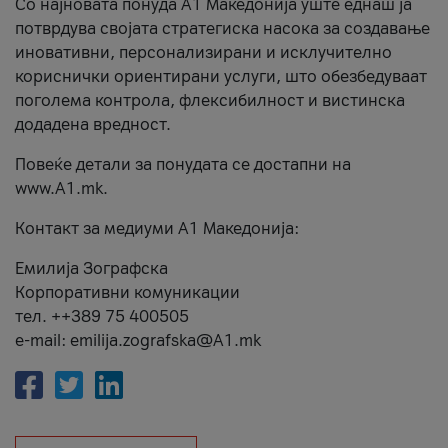
Со најновата понуда А1 Македонија уште еднаш ја
потврдува својата стратегиска насока за создавање
иновативни, персонализирани и исклучително
кориснички ориентирани услуги, што обезбедуваат
поголема контрола, флексибилност и вистинска
додадена вредност.
Повеќе детали за понудата се достапни на
www.А1.mk.
Контакт за медиуми А1 Македонија:
Емилија Зографска
Корпоративни комуникации
тел. ++389 75 400505
e-mail: emilija.zografska@A1.mk