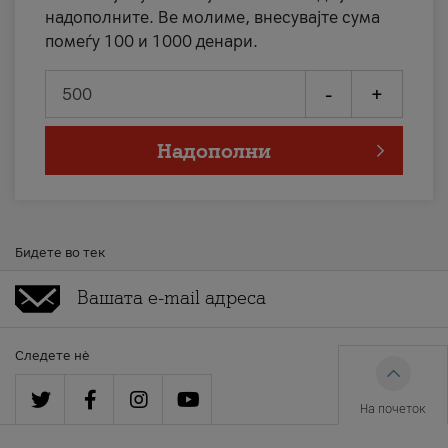
надополните. Ве молиме, внесувајте сума
помеѓу 100 и 1000 денари.
-
+
Надополни
Бидете во тек
Следете нè
На почеток