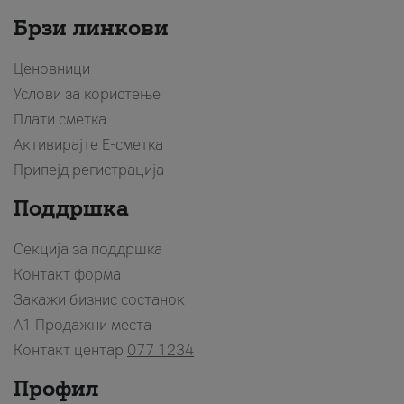
Брзи линкови
Ценовници
Услови за користење
Плати сметка
Активирајте Е-сметка
Припејд регистрација
Поддршка
Секција за поддршка
Контакт форма
Закажи бизнис состанок
A1 Продажни места
Контакт центар
077 1234
Профил