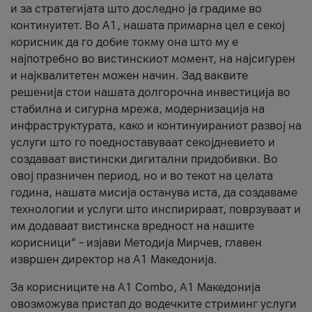
и за стратегијата што доследно ја градиме во
континуитет. Во А1, нашата примарна цел е секој
корисник да го добие токму она што му е
најпотребно во вистинскиот момент, на најсигурен
и најквалитетен можен начин. Зад ваквите
решенија стои нашата долгорочна инвестиција во
стабилна и сигурна мрежа, модернизација на
инфраструктурата, како и континуираниот развој на
услуги што го поедноставуваат секојдневието и
создаваат вистински дигитални придобивки. Во
овој празничен период, но и во текот на целата
година, нашата мисија останува иста, да создаваме
технологии и услуги што инспирираат, поврзуваат и
им додаваат вистинска вредност на нашите
корисници“ – изјави Методија Мирчев, главен
извршен директор на А1 Македонија.
За корисниците на A1 Combo, А1 Македонија
овозможува пристап до водечките стриминг услуги