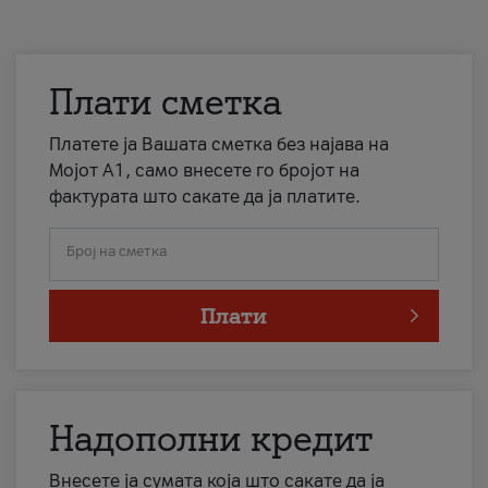
Плати сметка
Платете ја Вашата сметка без најава на
Мојот А1, само внесете го бројот на
фактурата што сакате да ја платите.
Број на сметка
Плати
Надополни кредит
Внесете ја сумата која што сакате да ја