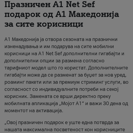
Празничен A1 Net Sеf
За нас
подарок од А1 Македонија
за сите корисници
#ПодобарОнлајн
А1 Македонија ја отвора сезоната на празнични
изненадувања и им подарува на сите мобилни
корисници на A1 Net Sef дополнителни гигабајти и
дополнителни опции за размена согласно
тарифниот модел што го користат. Дополнителните
гигабајти може да се разменат за буџет за нов уред,
роаминг пакети или за премиум стриминг услуги, во
согласност со индивидуалните потреби на секој
корисник. Замената се врши директно преку
мобилната апликација „Мојот А1“ и важи 30 дена од
моментот на активација.
„Овој празничен подарок е уште една потврда за
нашата максимална посветеност кон корисниците