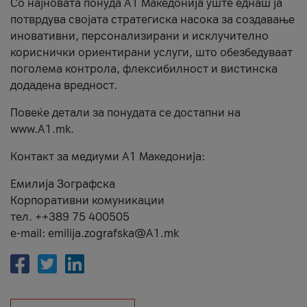
Со најновата понуда А1 Македонија уште еднаш ја
потврдува својата стратегиска насока за создавање
иновативни, персонализирани и исклучително
кориснички ориентирани услуги, што обезбедуваат
поголема контрола, флексибилност и вистинска
додадена вредност.
Повеќе детали за понудата се достапни на
www.А1.mk.
Контакт за медиуми А1 Македонија:
Емилија Зографска
Корпоративни комуникации
тел. ++389 75 400505
e-mail: emilija.zografska@A1.mk