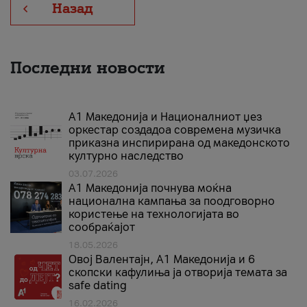
Назад
Последни новости
А1 Македонија и Националниот џез
оркестар создадоа современа музичка
приказна инспирирана од македонското
културно наследство
03.07.2026
A1 Македонија почнува моќна
национална кампања за поодговорно
користење на технологијата во
сообраќајот
18.05.2026
Овој Валентајн, A1 Македонија и 6
скопски кафулиња ја отворија темата за
safe dating
16.02.2026