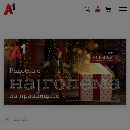
МК
EN
SQ
Приватни
Деловни
Поддршка
Надополни кредит
04.12.2025
Плати сметка