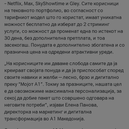
– Netflix, Max, SkyShowtime и Gley. Сите корисници
на тековното портфолио, во согласност со
тарифниот модел што го користат, имаат уникатна
можност бесплатно да изберат до 2 стриминг
услуги, со можност да променат една по истекот на
30 дена, без дополнителна претплата, и тоа
засекогаш. Понудата е дополнително збогатена и со
празнична цена на одредени атрактивни уреди.
„На корисниците им даваме слобода самите да ја
креираат својата понуда и да ја приспособат според
своите навики и желби — лесно, брзо и дигитално
преку “Мојот А1”. Токму за празниците, нашата цел
е да овозможиме максимална персонализација, за
секој да добие пакет што совршено одговара на
неговите потреби“, изјави Елена Панова,
директорка на маркетинг и дигитална
трансформација во А1 Македонија.