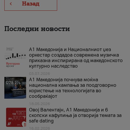
Назад
Последни новости
А1 Македонија и Националниот џез
оркестар создадоа современа музичка
приказна инспирирана од македонското
културно наследство
03.07.2026
A1 Македонија почнува моќна
национална кампања за поодговорно
користење на технологијата во
сообраќајот
18.05.2026
Овој Валентајн, A1 Македонија и 6
скопски кафулиња ја отворија темата за
safe dating
16.02.2026