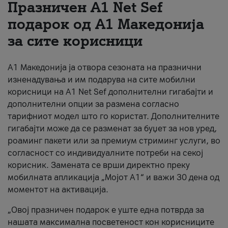
Празничен A1 Net Sеf
За нас
подарок од А1 Македонија
за сите корисници
#ПодобарОнлајн
А1 Македонија ја отвора сезоната на празнични
изненадувања и им подарува на сите мобилни
корисници на A1 Net Sef дополнителни гигабајти и
дополнителни опции за размена согласно
тарифниот модел што го користат. Дополнителните
гигабајти може да се разменат за буџет за нов уред,
роаминг пакети или за премиум стриминг услуги, во
согласност со индивидуалните потреби на секој
корисник. Замената се врши директно преку
мобилната апликација „Мојот А1“ и важи 30 дена од
моментот на активација.
„Овој празничен подарок е уште една потврда за
нашата максимална посветеност кон корисниците