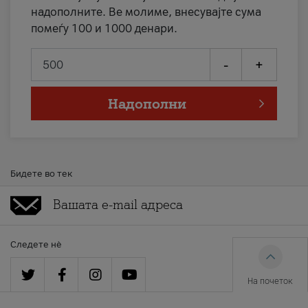
надополните. Ве молиме, внесувајте сума
помеѓу 100 и 1000 денари.
-
+
Надополни
Бидете во тек
Следете нè
На почеток