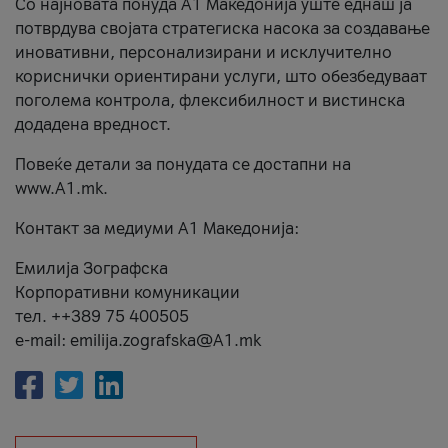
Со најновата понуда А1 Македонија уште еднаш ја
потврдува својата стратегиска насока за создавање
иновативни, персонализирани и исклучително
кориснички ориентирани услуги, што обезбедуваат
поголема контрола, флексибилност и вистинска
додадена вредност.
Повеќе детали за понудата се достапни на
www.А1.mk.
Контакт за медиуми А1 Македонија:
Емилија Зографска
Корпоративни комуникации
тел. ++389 75 400505
e-mail: emilija.zografska@A1.mk