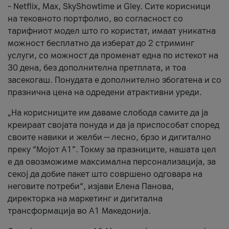
– Netflix, Max, SkyShowtime и Gley. Сите корисници
на тековното портфолио, во согласност со
тарифниот модел што го користат, имаат уникатна
можност бесплатно да изберат до 2 стриминг
услуги, со можност да променат една по истекот на
30 дена, без дополнителна претплата, и тоа
засекогаш. Понудата е дополнително збогатена и со
празнична цена на одредени атрактивни уреди.
„На корисниците им даваме слобода самите да ја
креираат својата понуда и да ја приспособат според
своите навики и желби — лесно, брзо и дигитално
преку “Мојот А1”. Токму за празниците, нашата цел
е да овозможиме максимална персонализација, за
секој да добие пакет што совршено одговара на
неговите потреби“, изјави Елена Панова,
директорка на маркетинг и дигитална
трансформација во А1 Македонија.