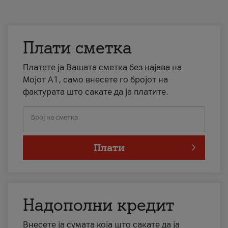
Плати сметка
Платете ја Вашата сметка без најава на
Мојот А1, само внесете го бројот на
фактурата што сакате да ја платите.
Број на сметка
Плати
Надополни кредит
Внесете ја сумата која што сакате да ја