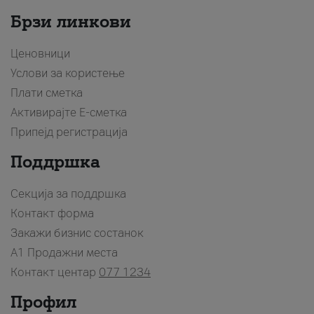
Брзи линкови
Ценовници
Услови за користење
Плати сметка
Активирајте Е-сметка
Припејд регистрација
Поддршка
Секција за поддршка
Контакт форма
Закажи бизнис состанок
A1 Продажни места
Контакт центар
077 1234
Профил