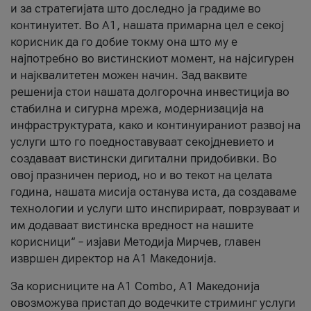
и за стратегијата што доследно ја градиме во
континуитет. Во А1, нашата примарна цел е секој
корисник да го добие токму она што му е
најпотребно во вистинскиот момент, на најсигурен
и најквалитетен можен начин. Зад ваквите
решенија стои нашата долгорочна инвестиција во
стабилна и сигурна мрежа, модернизација на
инфраструктурата, како и континуираниот развој на
услуги што го поедноставуваат секојдневието и
создаваат вистински дигитални придобивки. Во
овој празничен период, но и во текот на целата
година, нашата мисија останува иста, да создаваме
технологии и услуги што инспирираат, поврзуваат и
им додаваат вистинска вредност на нашите
корисници“ – изјави Методија Мирчев, главен
извршен директор на А1 Македонија.
За корисниците на A1 Combo, А1 Македонија
овозможува пристап до водечките стриминг услуги