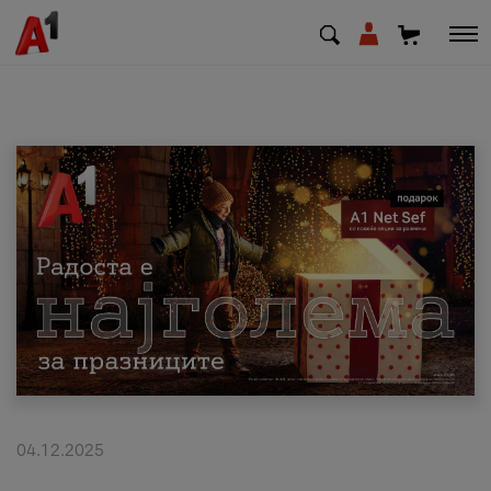
МК
EN
SQ
Приватни
Деловни
Поддршка
Надополни кредит
04.12.2025
Плати сметка