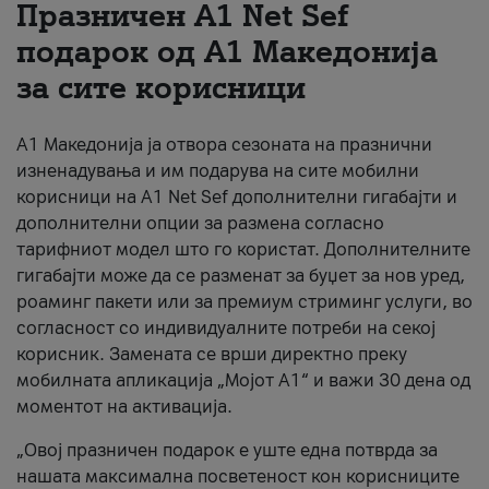
Празничен A1 Net Sеf
За нас
подарок од А1 Македонија
за сите корисници
#ПодобарОнлајн
А1 Македонија ја отвора сезоната на празнични
изненадувања и им подарува на сите мобилни
корисници на A1 Net Sef дополнителни гигабајти и
дополнителни опции за размена согласно
тарифниот модел што го користат. Дополнителните
гигабајти може да се разменат за буџет за нов уред,
роаминг пакети или за премиум стриминг услуги, во
согласност со индивидуалните потреби на секој
корисник. Замената се врши директно преку
мобилната апликација „Мојот А1“ и важи 30 дена од
моментот на активација.
„Овој празничен подарок е уште една потврда за
нашата максимална посветеност кон корисниците