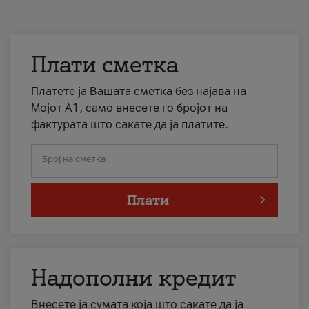
Плати сметка
Платете ја Вашата сметка без најава на
Мојот А1, само внесете го бројот на
фактурата што сакате да ја платите.
Број на сметка
Плати
Надополни кредит
Внесете ја сумата која што сакате да ја