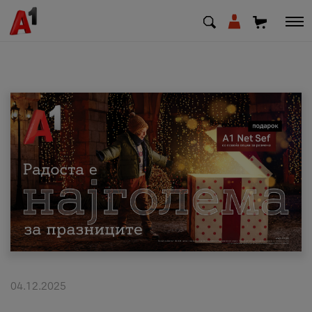
МК
EN
SQ
Приватни
Деловни
Поддршка
Надополни кредит
04.12.2025
Плати сметка