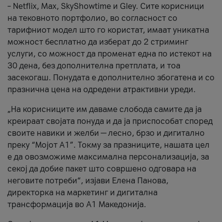
– Netflix, Max, SkyShowtime и Gley. Сите корисници
на тековното портфолио, во согласност со
тарифниот модел што го користат, имаат уникатна
можност бесплатно да изберат до 2 стриминг
услуги, со можност да променат една по истекот на
30 дена, без дополнителна претплата, и тоа
засекогаш. Понудата е дополнително збогатена и со
празнична цена на одредени атрактивни уреди.
„На корисниците им даваме слобода самите да ја
креираат својата понуда и да ја приспособат според
своите навики и желби — лесно, брзо и дигитално
преку “Мојот А1”. Токму за празниците, нашата цел
е да овозможиме максимална персонализација, за
секој да добие пакет што совршено одговара на
неговите потреби“, изјави Елена Панова,
директорка на маркетинг и дигитална
трансформација во А1 Македонија.