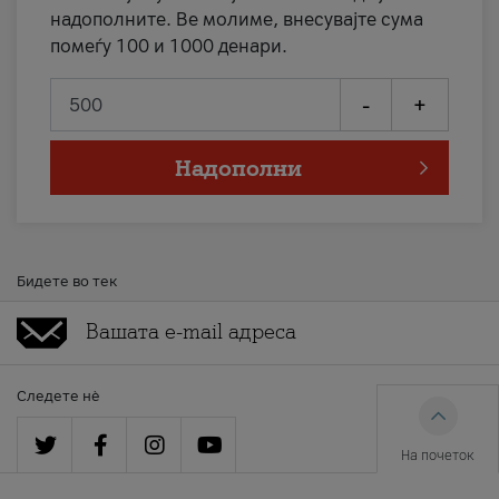
надополните. Ве молиме, внесувајте сума
помеѓу 100 и 1000 денари.
-
+
Надополни
Бидете во тек
Следете нè
На почеток