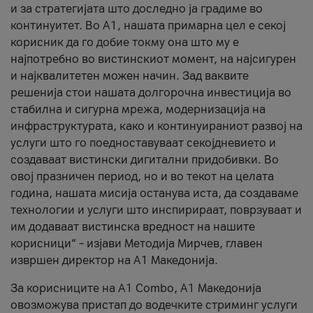
и за стратегијата што доследно ја градиме во
континуитет. Во А1, нашата примарна цел е секој
корисник да го добие токму она што му е
најпотребно во вистинскиот момент, на најсигурен
и најквалитетен можен начин. Зад ваквите
решенија стои нашата долгорочна инвестиција во
стабилна и сигурна мрежа, модернизација на
инфраструктурата, како и континуираниот развој на
услуги што го поедноставуваат секојдневието и
создаваат вистински дигитални придобивки. Во
овој празничен период, но и во текот на целата
година, нашата мисија останува иста, да создаваме
технологии и услуги што инспирираат, поврзуваат и
им додаваат вистинска вредност на нашите
корисници“ – изјави Методија Мирчев, главен
извршен директор на А1 Македонија.
За корисниците на A1 Combo, А1 Македонија
овозможува пристап до водечките стриминг услуги