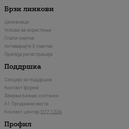
Брзи линкови
Ценовници
Услови за користење
Плати сметка
Активирајте Е-сметка
Припејд регистрација
Поддршка
Секција за поддршка
Контакт форма
Закажи бизнис состанок
A1 Продажни места
Контакт центар
077 1234
Профил