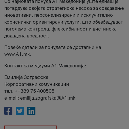
Со најновата понуда А1 Македонија уште еднаш ја
потврдува својата стратегиска насока за создавање
иновативни, персонализирани и исклучително
кориснички ориентирани услуги, што обезбедуваат
поголема контрола, флексибилност и вистинска
додадена вредност.
Повеќе детали за понудата се достапни на
www.А1.mk.
Контакт за медиуми А1 Македонија:
Емилија Зографска
Корпоративни комуникации
тел. ++389 75 400505
e-mail: emilija.zografska@A1.mk