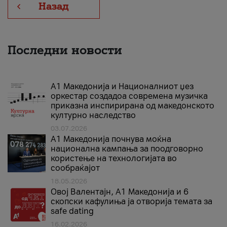
Назад
Последни новости
А1 Македонија и Националниот џез
оркестар создадоа современа музичка
приказна инспирирана од македонското
културно наследство
03.07.2026
A1 Македонија почнува моќна
национална кампања за поодговорно
користење на технологијата во
сообраќајот
18.05.2026
Овој Валентајн, A1 Македонија и 6
скопски кафулиња ја отворија темата за
safe dating
16.02.2026