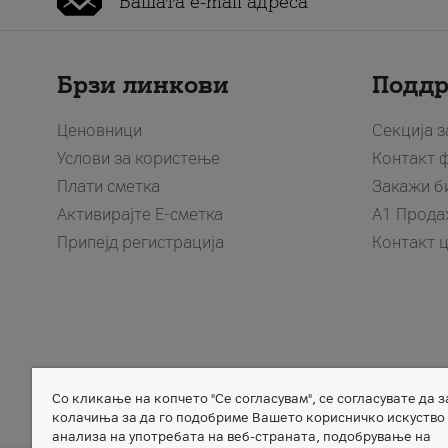
Брзи линкови
Подд
Ценовници
Секција 
Услови за користење
Контакт 
Плати сметка
Закажи б
Активирајте Е-сметка
A1 Прода
Припејд регистрација
Контакт 
Со кликање на копчето "Се согласувам", се согласувате да 
Member of
колачиња за да го подобриме Вашето корисничко искуство
анализа на употребата на веб-страната, подобрување на