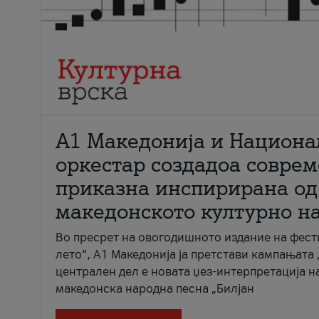
А1 Македонија и Национа
оркестар создадоа совре
приказна инспирирана од
македонското културно н
Во пресрет на овогодишното издание на фест
лето“, А1 Македонија ја претстави кампањата 
централен дел е новата џез-интерпретација н
македонска народна песна „Билјан