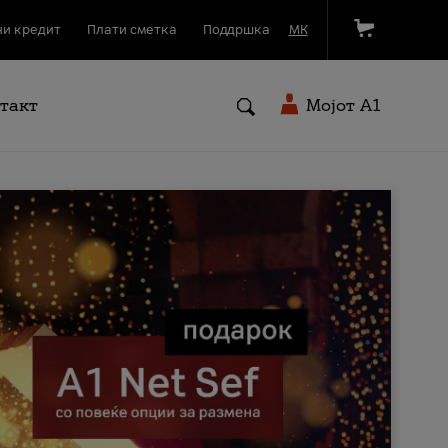
и кредит
Плати сметка
Поддршка
МК
такт
Мојот A1