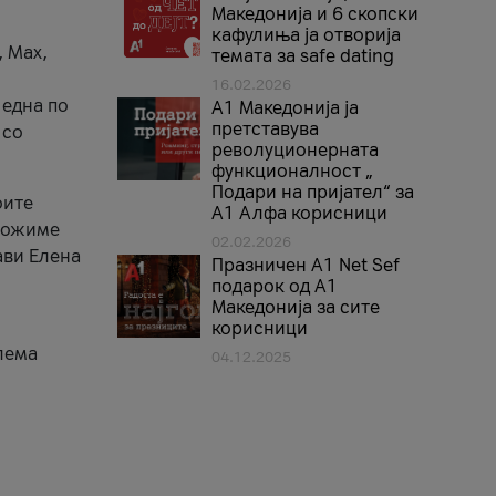
Македонија и 6 скопски
кафулиња ја отворија
, Max,
темата за safe dating
16.02.2026
 една по
А1 Македонија ја
претставува
 со
револуционерната
функционалност „
Подари на пријател“ за
оите
А1 Алфа корисници
зможиме
02.02.2026
ави Елена
Празничен A1 Net Sеf
подарок од А1
Македонија за сите
корисници
лема
04.12.2025