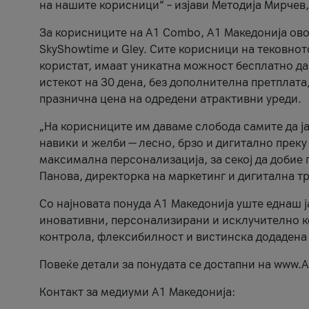
на нашите корисници“ – изјави Методија Мирчев
За корисниците на A1 Combo, А1 Македонија овоз
SkyShowtime и Gley. Сите корисници на тековно
користат, имаат уникатна можност бесплатно да 
истекот на 30 дена, без дополнителна претплата
празнична цена на одредени атрактивни уреди.
„На корисниците им даваме слобода самите да ја
навики и желби — лесно, брзо и дигитално преку
максимална персонализација, за секој да добие 
Панова, директорка на маркетинг и дигитална т
Со најновата понуда А1 Македонија уште еднаш ј
иновативни, персонализирани и исклучително к
контрола, флексибилност и вистинска додадена
Повеќе детали за понудата се достапни на www.А
Контакт за медиуми А1 Македонија: