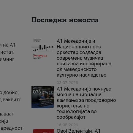
Последни новости
А1 Македонија и
и на A1
Националниот џез
истат.
оркестар создадоа
современа музичка
риминг
приказна инспирирана
од македонското
културно наследство
03.07.2026
A1 Македонија почнува
го добие
моќна национална
д ваквите
кампања за поодговорно
користење на
технологијата во
даваат
сообраќајот
сија
18.05.2026
 вредност
Овој Валентајн, A1