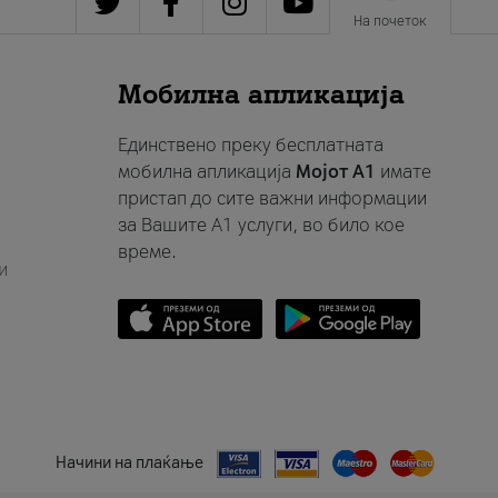
На почеток
Мобилна апликација
Единствено преку бесплатната
мобилна апликација
Мојот A1
имате
пристап до сите важни информации
за Вашите A1 услуги, во било кое
време.
и
Начини на плаќање