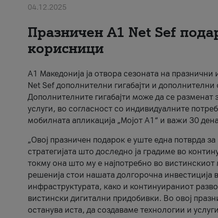
04.12.2025
Празничен A1 Net Sеf пода
корисници
А1 Македонија ја отвора сезоната на празнични
Net Sef дополнителни гигабајти и дополнителни
Дополнителните гигабајти може да се разменат з
услуги, во согласност со индивидуалните потреб
мобилната апликација „Мојот А1“ и важи 30 дена
„Овој празничен подарок е уште една потврда з
стратегијата што доследно ја градиме во контину
токму она што му е најпотребно во вистинскиот 
решенија стои нашата долгорочна инвестиција в
инфраструктурата, како и континуираниот развој
вистински дигитални придобивки. Во овој празни
останува иста, да создаваме технологии и услуг