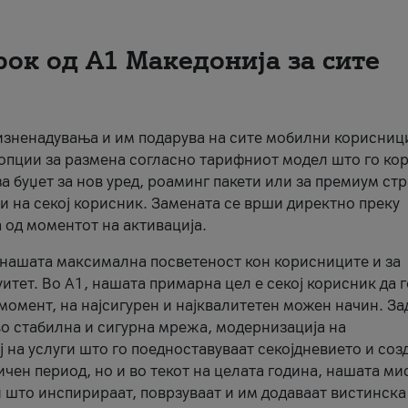
рок од А1 Македонија за сите
 изненадувања и им подарува на сите мобилни корисниц
 опции за размена согласно тарифниот модел што го кор
а буџет за нов уред, роаминг пакети или за премиум ст
и на секој корисник. Замената се врши директно преку
 од моментот на активација.
а нашата максимална посветеност кон корисниците и за
итет. Во А1, нашата примарна цел е секој корисник да 
момент, на најсигурен и најквалитетен можен начин. За
о стабилна и сигурна мрежа, модернизација на
 на услуги што го поедноставуваат секојдневието и соз
чен период, но и во текот на целата година, нашата ми
и што инспирираат, поврзуваат и им додаваат вистинска