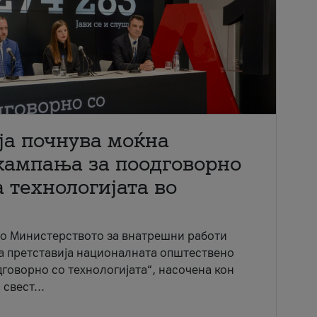
ја почнува моќна
кампања за поодговорно
 технологијата во
со Министерството за внатрешни работи
ја претставија националната општествено
говорно со технологијата“, насочена кон
свест...