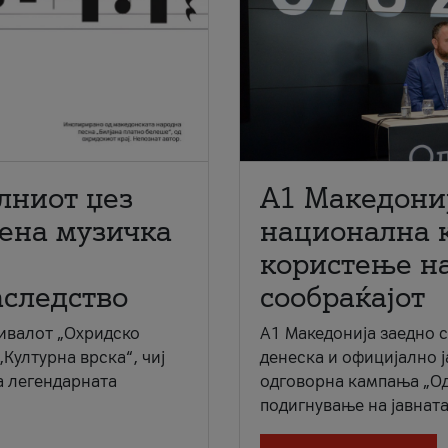
лниот џез
A1 Македони
мена музичка
национална 
користење на
аследство
сообраќајот
ивалот „Охридско
A1 Македонија заедно 
„Културна врска“, чиј
денеска и официјално 
а легендарната
одговорна кампања „Од
подигнување на јавната 