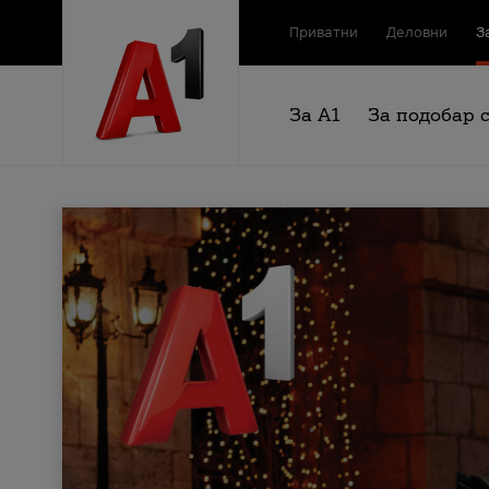
Приватни
Деловни
З
За А1
За подобар 