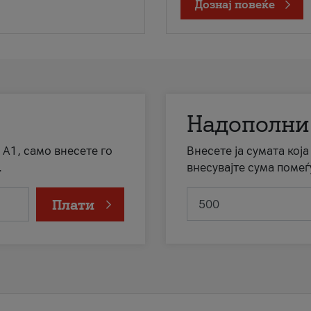
Дознај повеќе
Надополни
 А1, само внесете го
Внесете ја сумата кој
.
внесувајте сума помеѓ
Плати