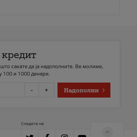
 кредит
а што сакате да ја надополните. Ве молиме,
у 100 и 1000 денари.
-
+
Надополни
Следете нè