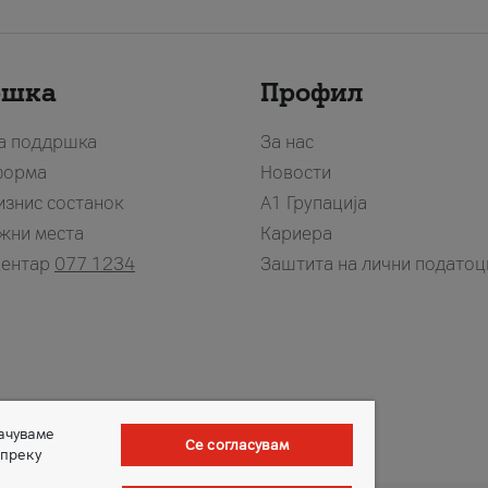
ршка
Профил
за поддршка
За нас
форма
Новости
изнис состанок
А1 Групација
жни места
Кариера
центар
077 1234
Заштита на лични податоц
зачуваме
Се согласувам
 преку