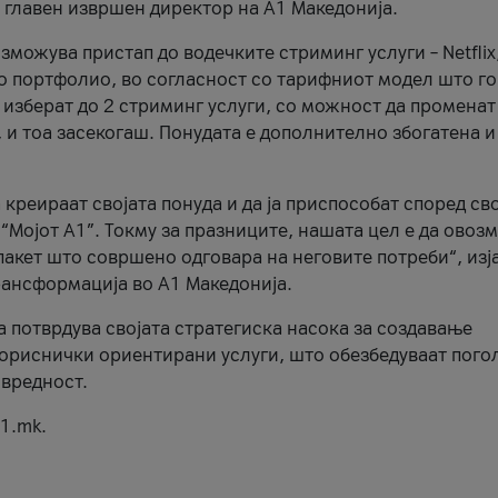
, главен извршен директор на А1 Македонија.
можува пристап до водечките стриминг услуги – Netflix
то портфолио, во согласност со тарифниот модел што го
изберат до 2 стриминг услуги, со можност да променат
, и тоа засекогаш. Понудата е дополнително збогатена и
 креираат својата понуда и да ја приспособат според св
 “Мојот А1”. Токму за празниците, нашата цел е да ово
пакет што совршено одговара на неговите потреби“, изј
рансформација во А1 Македонија.
а потврдува својата стратегиска насока за создавање
ориснички ориентирани услуги, што обезбедуваат пого
 вредност.
1.mk.