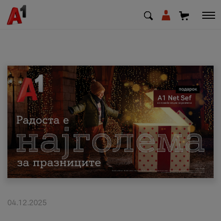
МК
EN
SQ
Приватни
Деловни
Поддршка
Надополни кредит
04.12.2025
Плати сметка