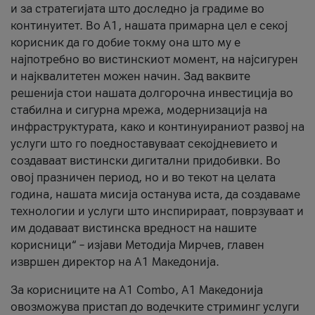
и за стратегијата што доследно ја градиме во
континуитет. Во А1, нашата примарна цел е секој
корисник да го добие токму она што му е
најпотребно во вистинскиот момент, на најсигурен
и најквалитетен можен начин. Зад ваквите
решенија стои нашата долгорочна инвестиција во
стабилна и сигурна мрежа, модернизација на
инфраструктурата, како и континуираниот развој на
услуги што го поедноставуваат секојдневието и
создаваат вистински дигитални придобивки. Во
овој празничен период, но и во текот на целата
година, нашата мисија останува иста, да создаваме
технологии и услуги што инспирираат, поврзуваат и
им додаваат вистинска вредност на нашите
корисници“ – изјави Методија Мирчев, главен
извршен директор на А1 Македонија.
За корисниците на A1 Combo, А1 Македонија
овозможува пристап до водечките стриминг услуги