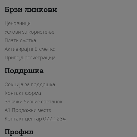
Брзи линкови
Ценовници
Услови за користење
Плати сметка
Активирајте Е-сметка
Припејд регистрација
Поддршка
Секција за поддршка
Контакт форма
Закажи бизнис состанок
A1 Продажни места
Контакт центар
077 1234
Профил