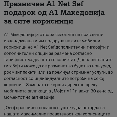
Празничен A1 Net Sеf
За нас
подарок од А1 Македонија
за сите корисници
#ПодобарОнлајн
А1 Македонија ја отвора сезоната на празнични
изненадувања и им подарува на сите мобилни
корисници на A1 Net Sef дополнителни гигабајти и
дополнителни опции за размена согласно
тарифниот модел што го користат. Дополнителните
гигабајти може да се разменат за буџет за нов уред,
роаминг пакети или за премиум стриминг услуги, во
согласност со индивидуалните потреби на секој
корисник. Замената се врши директно преку
мобилната апликација „Мојот А1“ и важи 30 дена од
моментот на активација.
„Овој празничен подарок е уште една потврда за
нашата максимална посветеност кон корисниците