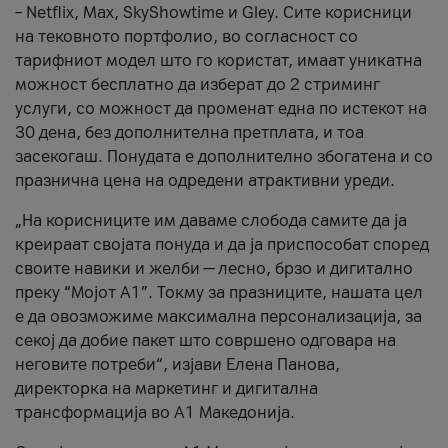
– Netflix, Max, SkyShowtime и Gley. Сите корисници
на тековното портфолио, во согласност со
тарифниот модел што го користат, имаат уникатна
можност бесплатно да изберат до 2 стриминг
услуги, со можност да променат една по истекот на
30 дена, без дополнителна претплата, и тоа
засекогаш. Понудата е дополнително збогатена и со
празнична цена на одредени атрактивни уреди.
„На корисниците им даваме слобода самите да ја
креираат својата понуда и да ја приспособат според
своите навики и желби — лесно, брзо и дигитално
преку “Мојот А1”. Токму за празниците, нашата цел
е да овозможиме максимална персонализација, за
секој да добие пакет што совршено одговара на
неговите потреби“, изјави Елена Панова,
директорка на маркетинг и дигитална
трансформација во А1 Македонија.