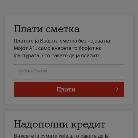
Плати сметка
Платете ја Вашата сметка без најава на
Мојот А1, само внесете го бројот на
фактурата што сакате да ја платите.
Број на сметка
Плати
Надополни кредит
Внесете ја сумата која што сакате да ја