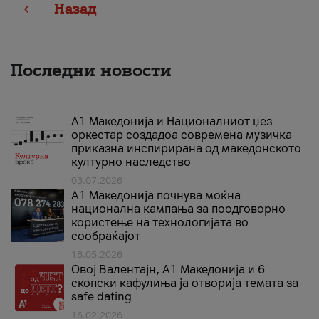
Назад
Последни новости
А1 Македонија и Националниот џез
оркестар создадоа современа музичка
приказна инспирирана од македонското
културно наследство
03.07.2026
A1 Македонија почнува моќна
национална кампања за поодговорно
користење на технологијата во
сообраќајот
18.05.2026
Овој Валентајн, A1 Македонија и 6
скопски кафулиња ја отворија темата за
safe dating
16.02.2026