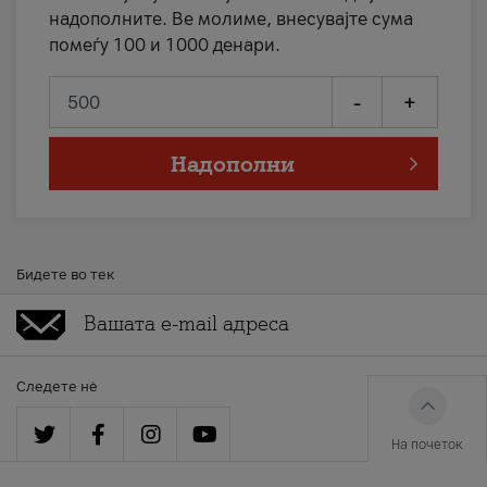
надополните. Ве молиме, внесувајте сума
помеѓу 100 и 1000 денари.
-
+
Надополни
Бидете во тек
Следете нè
На почеток