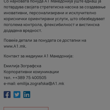
Со најновата понуда А1 Македонија уште еднаш ја
потврдува својата стратегиска насока за создавање
иновативни, персонализирани и исклучително
кориснички ориентирани услуги, што обезбедуваат
поголема контрола, флексибилност и вистинска
додадена вредност.
Повеќе детали за понудата се достапни на
www.А1.mk.
Контакт за медиуми А1 Македонија:
Емилија Зографска
Корпоративни комуникации
тел. ++389 75 400505
e-mail: emilija.zografska@A1.mk