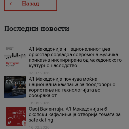
Назад
Последни новости
А1 Македонија и Националниот џез
оркестар создадоа современа музичка
приказна инспирирана од македонското
културно наследство
03.07.2026
A1 Македонија почнува моќна
национална кампања за поодговорно
користење на технологијата во
сообраќајот
18.05.2026
Овој Валентајн, A1 Македонија и 6
скопски кафулиња ја отворија темата за
safe dating
16.02.2026