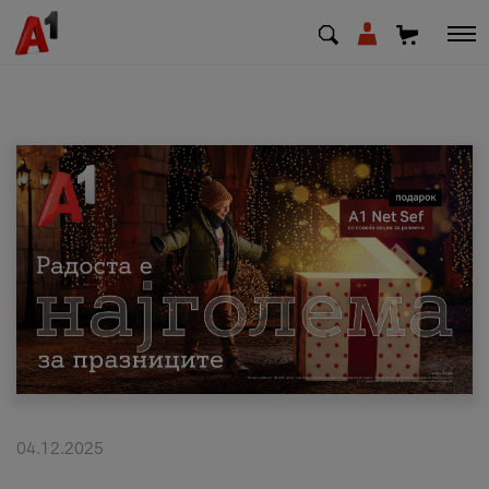
МК
EN
SQ
Приватни
Деловни
Поддршка
Надополни кредит
04.12.2025
Плати сметка