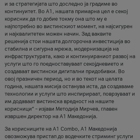
и за стратегијата што доследно ја градиме во
континуитет. Во А1, нашата примарна цел е секој
корисник да го добие токму она што му е
најпотребно во вистинскиот момент, на најсигурен
и најквалитетен можен начин. Зад ваквите
решенија стои нашата долгорочна инвестиција во
стабилна и сигурна мрежа, модернизација на
инфраструктурата, како и континуираниот развој на
услуги што го поедноставуваат секојдневието и
создаваат вистински дигитални придобивки. Во
овој празничен период, но и во текот на целата
година, нашата мисија останува иста, да создаваме
технологии и услуги што инспирираат, поврзуваат и
им додаваат вистинска вредност на нашите
корисници“ – изјави Методија Мирчев, главен
извршен директор на А1 Македонија.
За корисниците на A1 Combo, А1 Македонија
овозможува пристап до водечките стриминг услуги