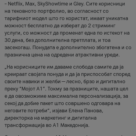
– Netflix, Max, SkyShowtime и Gley. Сите корисници
на тековното портфолио, во согласност со
тарифниот модел што го користат, имаат уникатна
можност бесплатно да изберат до 2 стриминг
услуги, со можност да променат една по истекот на
30 дена, без дополнителна претплата, и тоа
засекогаш. Понудата е дополнително збогатена и со
празнична цена на одредени атрактивни уреди.
„На корисниците им даваме слобода самите да ја
креираат својата понуда и да ја приспособат според
своите навики и желби — лесно, брзо и дигитално
преку “Мојот А1”. Токму за празниците, нашата цел
е да овозможиме максимална персонализација, за
секој да добие пакет што совршено одговара на
неговите потреби“, изјави Елена Панова,
директорка на маркетинг и дигитална
трансформација во А1 Македонија.