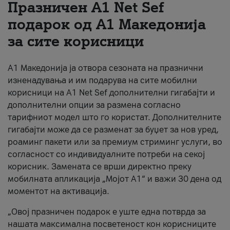
Празничен A1 Net Sеf
За нас
подарок од А1 Македонија
за сите корисници
#ПодобарОнлајн
А1 Македонија ја отвора сезоната на празнични
изненадувања и им подарува на сите мобилни
корисници на A1 Net Sef дополнителни гигабајти и
дополнителни опции за размена согласно
тарифниот модел што го користат. Дополнителните
гигабајти може да се разменат за буџет за нов уред,
роаминг пакети или за премиум стриминг услуги, во
согласност со индивидуалните потреби на секој
корисник. Замената се врши директно преку
мобилната апликација „Мојот А1“ и важи 30 дена од
моментот на активација.
„Овој празничен подарок е уште една потврда за
нашата максимална посветеност кон корисниците