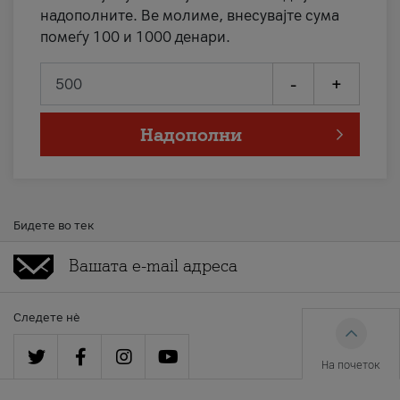
надополните. Ве молиме, внесувајте сума
помеѓу 100 и 1000 денари.
-
+
Надополни
Бидете во тек
Следете нè
На почеток