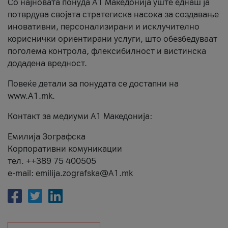
Со најновата понуда А1 Македонија уште еднаш ја
потврдува својата стратегиска насока за создавање
иновативни, персонализирани и исклучително
кориснички ориентирани услуги, што обезбедуваат
поголема контрола, флексибилност и вистинска
додадена вредност.
Повеќе детали за понудата се достапни на
www.А1.mk.
Контакт за медиуми А1 Македонија:
Емилија Зографска
Корпоративни комуникации
тел. ++389 75 400505
e-mail: emilija.zografska@A1.mk