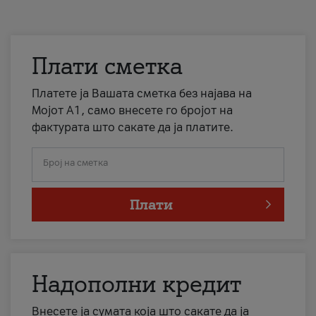
Плати сметка
Платете ја Вашата сметка без најава на
Мојот А1, само внесете го бројот на
фактурата што сакате да ја платите.
Број на сметка
Плати
Надополни кредит
Внесете ја сумата која што сакате да ја