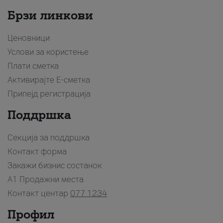
Брзи линкови
Ценовници
Услови за користење
Плати сметка
Активирајте Е-сметка
Припејд регистрација
Поддршка
Секција за поддршка
Контакт форма
Закажи бизнис состанок
A1 Продажни места
Контакт центар
077 1234
Профил