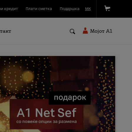
и кредит
Плати сметка
Поддршка
МК
такт
Мојот A1