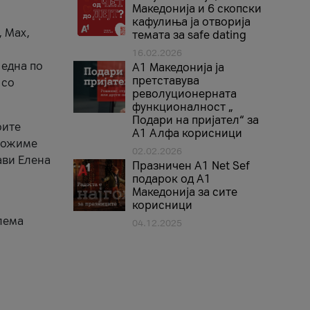
Македонија и 6 скопски
кафулиња ја отворија
, Max,
темата за safe dating
16.02.2026
 една по
А1 Македонија ја
претставува
 со
револуционерната
функционалност „
Подари на пријател“ за
оите
А1 Алфа корисници
зможиме
02.02.2026
ави Елена
Празничен A1 Net Sеf
подарок од А1
Македонија за сите
корисници
лема
04.12.2025