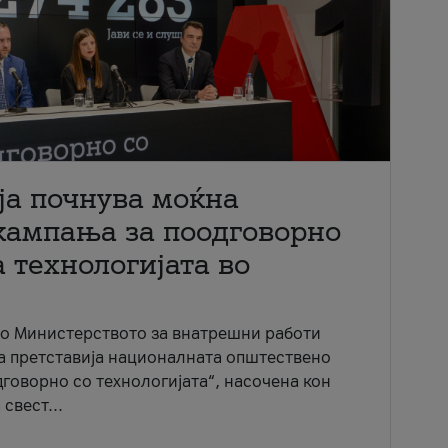
ја почнува моќна
кампања за поодговорно
 технологијата во
со Министерството за внатрешни работи
ја претставија националната општествено
говорно со технологијата“, насочена кон
свест...