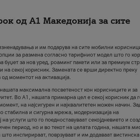
рок од А1 Македонија за сите
 изненадувања и им подарува на сите мобилни корисниц
 опции за размена согласно тарифниот модел што го кор
а буџет за нов уред, роаминг пакети или за премиум ст
и на секој корисник. Замената се врши директно преку
 од моментот на активација.
а нашата максимална посветеност кон корисниците и за
итет. Во А1, нашата примарна цел е секој корисник да 
момент, на најсигурен и најквалитетен можен начин. За
о стабилна и сигурна мрежа, модернизација на
 на услуги што го поедноставуваат секојдневието и соз
чен период, но и во текот на целата година, нашата ми
и што инспирираат, поврзуваат и им додаваат вистинска