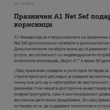
04.12.2025
Празничен A1 Net Sеf пода
корисници
А1 Македонија ја отвора сезоната на празнични
Net Sef дополнителни гигабајти и дополнителни
Дополнителните гигабајти може да се разменат з
услуги, во согласност со индивидуалните потреб
мобилната апликација „Мојот А1“ и важи 30 дена
„Овој празничен подарок е уште една потврда з
стратегијата што доследно ја градиме во контину
токму она што му е најпотребно во вистинскиот 
решенија стои нашата долгорочна инвестиција в
инфраструктурата, како и континуираниот развој
вистински дигитални придобивки. Во овој празни
останува иста, да создаваме технологии и услуг