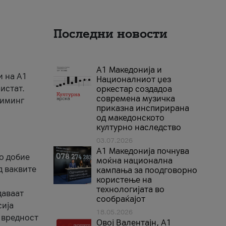
Последни новости
А1 Македонија и
и на A1
Националниот џез
истат.
оркестар создадоа
современа музичка
риминг
приказна инспирирана
од македонското
културно наследство
03.07.2026
A1 Македонија почнува
го добие
моќна национална
д ваквите
кампања за поодговорно
користење на
технологијата во
даваат
сообраќајот
сија
18.05.2026
 вредност
Овој Валентајн, A1