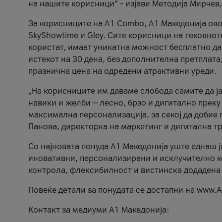
на нашите корисници“ – изјави Методија Мирчев
За корисниците на A1 Combo, А1 Македонија овоз
SkyShowtime и Gley. Сите корисници на тековно
користат, имаат уникатна можност бесплатно да 
истекот на 30 дена, без дополнителна претплата
празнична цена на одредени атрактивни уреди.
„На корисниците им даваме слобода самите да ја
навики и желби — лесно, брзо и дигитално преку
максимална персонализација, за секој да добие 
Панова, директорка на маркетинг и дигитална т
Со најновата понуда А1 Македонија уште еднаш ј
иновативни, персонализирани и исклучително к
контрола, флексибилност и вистинска додадена
Повеќе детали за понудата се достапни на www.А
Контакт за медиуми А1 Македонија: