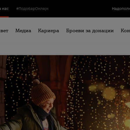
а нас
#ПодобарОнлајн
Надополн
свет
Медиа
Кариера
Броеви за донации
Кон