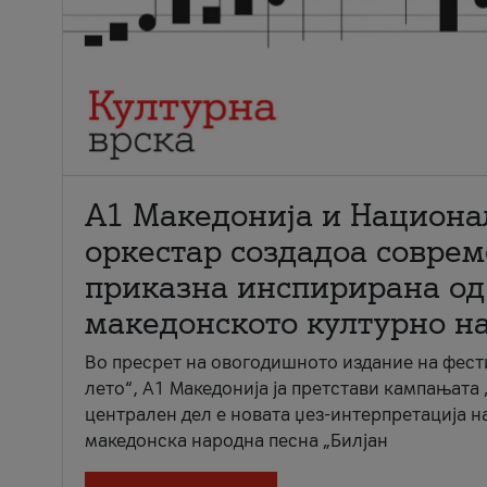
А1 Македонија и Национа
оркестар создадоа совре
приказна инспирирана од
македонското културно н
Во пресрет на овогодишното издание на фест
лето“, А1 Македонија ја претстави кампањата 
централен дел е новата џез-интерпретација н
македонска народна песна „Билјан