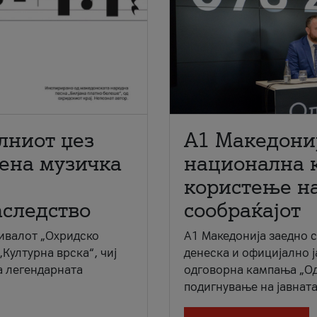
лниот џез
A1 Македони
мена музичка
национална 
користење на
аследство
сообраќајот
ивалот „Охридско
A1 Македонија заедно 
„Културна врска“, чиј
денеска и официјално 
а легендарната
одговорна кампања „Од
подигнување на јавната 