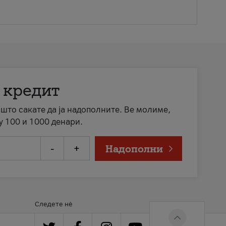
 кредит
а што сакате да ја надополните. Ве молиме,
у 100 и 1000 денари.
-
+
Надополни
Следете нè