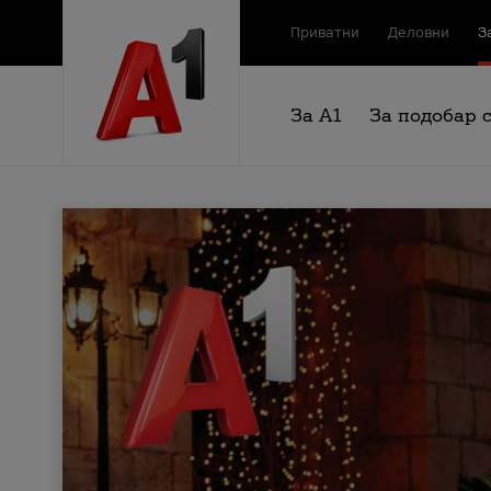
Приватни
Деловни
З
За А1
За подобар 