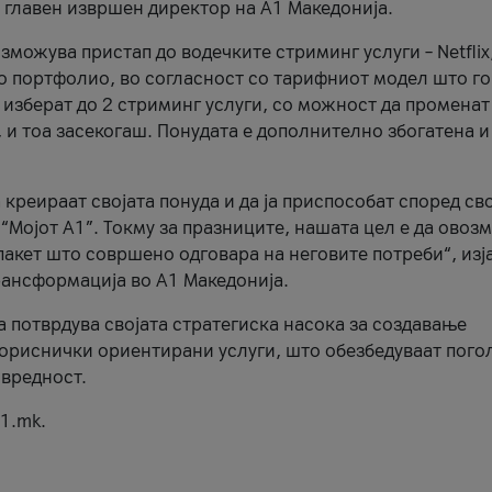
, главен извршен директор на А1 Македонија.
можува пристап до водечките стриминг услуги – Netflix
то портфолио, во согласност со тарифниот модел што го
изберат до 2 стриминг услуги, со можност да променат
, и тоа засекогаш. Понудата е дополнително збогатена и
 креираат својата понуда и да ја приспособат според св
 “Мојот А1”. Токму за празниците, нашата цел е да ово
пакет што совршено одговара на неговите потреби“, изј
рансформација во А1 Македонија.
а потврдува својата стратегиска насока за создавање
ориснички ориентирани услуги, што обезбедуваат пого
 вредност.
1.mk.