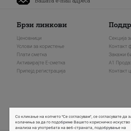
Брзи линкови
Подд
Ценовници
Секција 
Услови за користење
Контакт 
Плати сметка
Закажи б
Активирајте Е-сметка
A1 Прода
Припејд регистрација
Контакт 
Со кликање на копчето "Се согласувам", се согласувате да 
Member of
колачиња за да го подобриме Вашето корисничко искуство
анализа на употребата на веб-страната, подобрување на