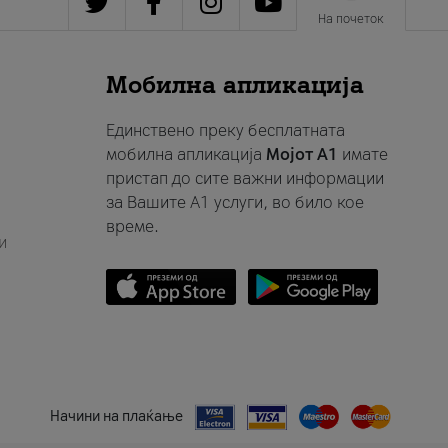
На почеток
Мобилна апликација
Единствено преку бесплатната
мобилна апликација
Мојот A1
имате
пристап до сите важни информации
за Вашите A1 услуги, во било кое
време.
и
Начини на плаќање