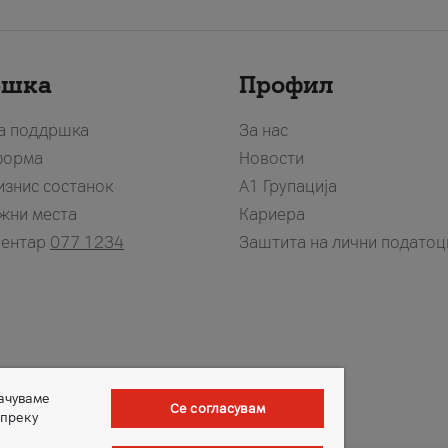
ршка
Профил
за поддршка
За нас
форма
Новости
изнис состанок
А1 Групација
жни места
Кариера
центар
077 1234
Заштита на лични податоц
зачуваме
Се согласувам
 преку