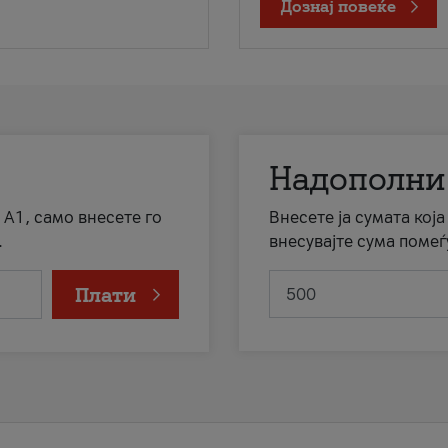
Дознај повеќе
Надополни
 А1, само внесете го
Внесете ја сумата кој
.
внесувајте сума помеѓ
Плати