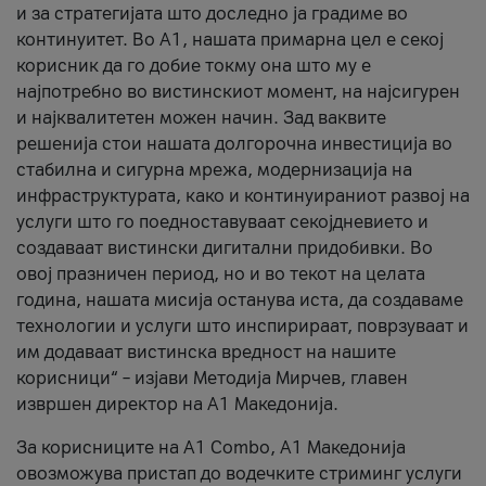
и за стратегијата што доследно ја градиме во
континуитет. Во А1, нашата примарна цел е секој
корисник да го добие токму она што му е
најпотребно во вистинскиот момент, на најсигурен
и најквалитетен можен начин. Зад ваквите
решенија стои нашата долгорочна инвестиција во
стабилна и сигурна мрежа, модернизација на
инфраструктурата, како и континуираниот развој на
услуги што го поедноставуваат секојдневието и
создаваат вистински дигитални придобивки. Во
овој празничен период, но и во текот на целата
година, нашата мисија останува иста, да создаваме
технологии и услуги што инспирираат, поврзуваат и
им додаваат вистинска вредност на нашите
корисници“ – изјави Методија Мирчев, главен
извршен директор на А1 Македонија.
За корисниците на A1 Combo, А1 Македонија
овозможува пристап до водечките стриминг услуги