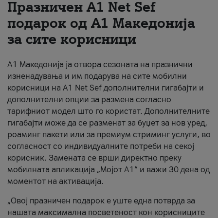
Празничен A1 Net Sеf
За нас
подарок од А1 Македонија
за сите корисници
#ПодобарОнлајн
А1 Македонија ја отвора сезоната на празнични
изненадувања и им подарува на сите мобилни
корисници на A1 Net Sef дополнителни гигабајти и
дополнителни опции за размена согласно
тарифниот модел што го користат. Дополнителните
гигабајти може да се разменат за буџет за нов уред,
роаминг пакети или за премиум стриминг услуги, во
согласност со индивидуалните потреби на секој
корисник. Замената се врши директно преку
мобилната апликација „Мојот А1“ и важи 30 дена од
моментот на активација.
„Овој празничен подарок е уште една потврда за
нашата максимална посветеност кон корисниците