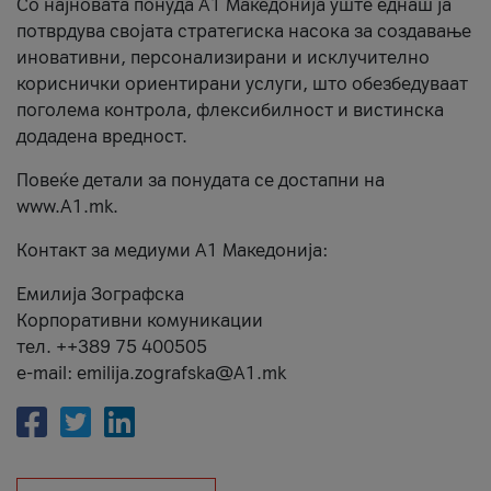
Со најновата понуда А1 Македонија уште еднаш ја
потврдува својата стратегиска насока за создавање
иновативни, персонализирани и исклучително
кориснички ориентирани услуги, што обезбедуваат
поголема контрола, флексибилност и вистинска
додадена вредност.
Повеќе детали за понудата се достапни на
www.А1.mk.
Контакт за медиуми А1 Македонија:
Емилија Зографска
Корпоративни комуникации
тел. ++389 75 400505
e-mail: emilija.zografska@A1.mk