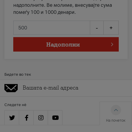
надополните. Ве молиме, внесувајте сума
помеѓу 100 и 1000 денари.
-
+
Надополни
Бидете во тек
Следете нè
На почеток