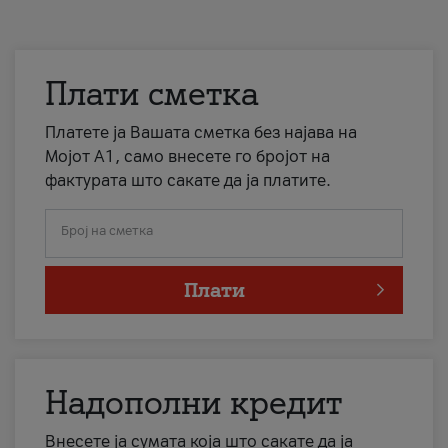
Плати сметка
Платете ја Вашата сметка без најава на
Мојот А1, само внесете го бројот на
фактурата што сакате да ја платите.
Број на сметка
Плати
Надополни кредит
Внесете ја сумата која што сакате да ја