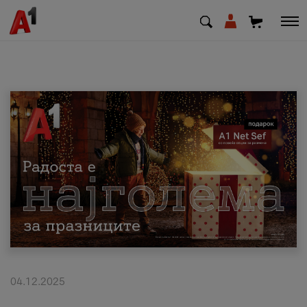
МК
EN
SQ
Приватни
Деловни
Поддршка
Надополни кредит
04.12.2025
Плати сметка