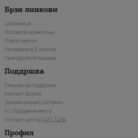
Брзи линкови
Ценовници
Услови за користење
Плати сметка
Активирајте Е-сметка
Припејд регистрација
Поддршка
Секција за поддршка
Контакт форма
Закажи бизнис состанок
A1 Продажни места
Контакт центар
077 1234
Профил