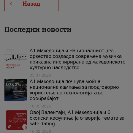
Назад
Последни новости
А1 Македонија и Националниот џез
оркестар создадоа современа музичка
приказна инспирирана од македонското
културно наследство
03.07.2026
A1 Македонија почнува моќна
национална кампања за поодговорно
користење на технологијата во
сообраќајот
18.05.2026
Овој Валентајн, A1 Македонија и 6
скопски кафулиња ја отворија темата за
safe dating
16.02.2026