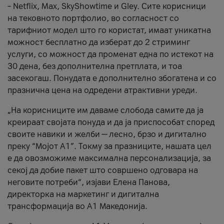
– Netflix, Max, SkyShowtime и Gley. Сите корисници
на тековното портфолио, во согласност со
тарифниот модел што го користат, имаат уникатна
можност бесплатно да изберат до 2 стриминг
услуги, со можност да променат една по истекот на
30 дена, без дополнителна претплата, и тоа
засекогаш. Понудата е дополнително збогатена и со
празнична цена на одредени атрактивни уреди.
„На корисниците им даваме слобода самите да ја
креираат својата понуда и да ја приспособат според
своите навики и желби — лесно, брзо и дигитално
преку “Мојот А1”. Токму за празниците, нашата цел
е да овозможиме максимална персонализација, за
секој да добие пакет што совршено одговара на
неговите потреби“, изјави Елена Панова,
директорка на маркетинг и дигитална
трансформација во А1 Македонија.