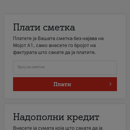
Плати сметка
Платете ја Вашата сметка без најава на
Мојот А1, само внесете го бројот на
фактурата што сакате да ја платите.
Број на сметка
Плати
Надополни кредит
Внесете ја сумата која што сакате да ја