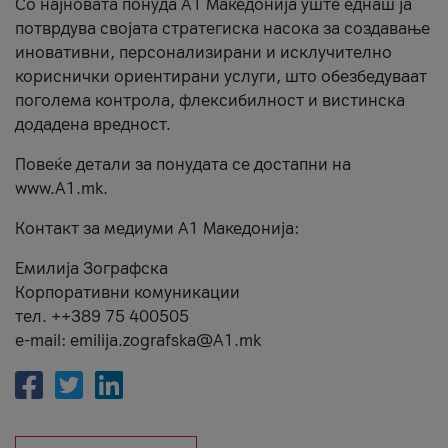
Со најновата понуда А1 Македонија уште еднаш ја
потврдува својата стратегиска насока за создавање
иновативни, персонализирани и исклучително
кориснички ориентирани услуги, што обезбедуваат
поголема контрола, флексибилност и вистинска
додадена вредност.
Повеќе детали за понудата се достапни на
www.А1.mk.
Контакт за медиуми А1 Македонија:
Емилија Зографска
Корпоративни комуникации
тел. ++389 75 400505
e-mail: emilija.zografska@A1.mk