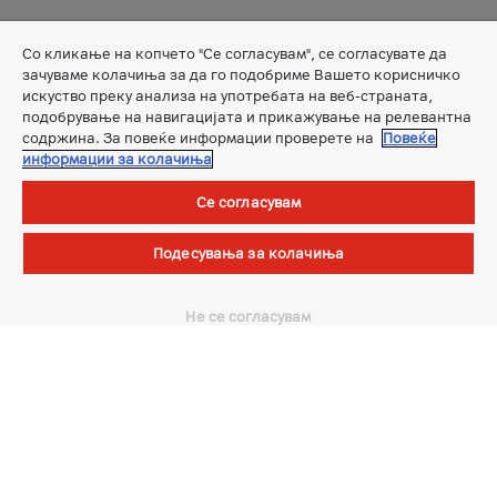
За нас
Со кликање на копчето "Се согласувам", се согласувате да
Новости
зачуваме колачиња за да го подобриме Вашето корисничко
А1 Групација
искуство преку анализа на употребата на веб-страната,
подобрување на навигацијата и прикажување на релевантна
Кариера
содржина. За повеќе информации проверете на
Повеќе
Заштита на лични податоци
информации за колачиња
Мобилна апликација
Се согласувам
Единствено преку бесплатната мобилна апликација
Подесувања за колачиња
Мојот A1
имате пристап до сите важни информации
за Вашите A1 услуги, во било кое време.
Не се согласувам