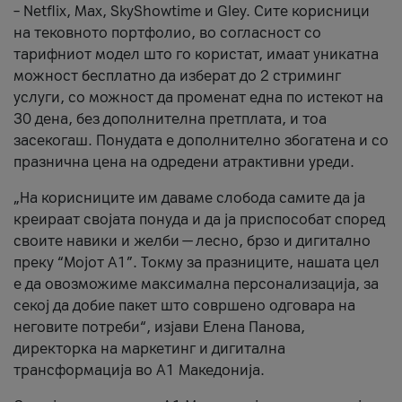
– Netflix, Max, SkyShowtime и Gley. Сите корисници
на тековното портфолио, во согласност со
тарифниот модел што го користат, имаат уникатна
можност бесплатно да изберат до 2 стриминг
услуги, со можност да променат една по истекот на
30 дена, без дополнителна претплата, и тоа
засекогаш. Понудата е дополнително збогатена и со
празнична цена на одредени атрактивни уреди.
„На корисниците им даваме слобода самите да ја
креираат својата понуда и да ја приспособат според
своите навики и желби — лесно, брзо и дигитално
преку “Мојот А1”. Токму за празниците, нашата цел
е да овозможиме максимална персонализација, за
секој да добие пакет што совршено одговара на
неговите потреби“, изјави Елена Панова,
директорка на маркетинг и дигитална
трансформација во А1 Македонија.