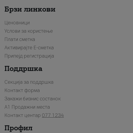
Брзи линкови
Ценовници
Услови за користење
Плати сметка
Активирајте Е-сметка
Припејд регистрација
Поддршка
Секција за поддршка
Контакт форма
Закажи бизнис состанок
A1 Продажни места
Контакт центар
077 1234
Профил