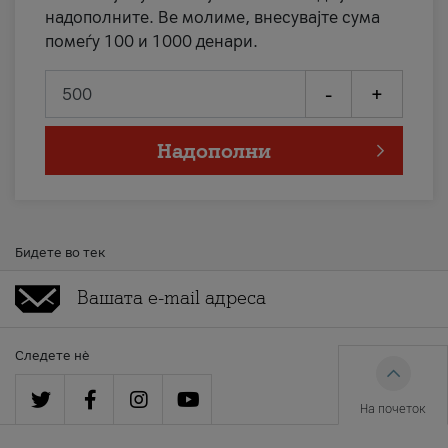
надополните. Ве молиме, внесувајте сума
помеѓу 100 и 1000 денари.
-
+
Надополни
Бидете во тек
Следете нè
На почеток