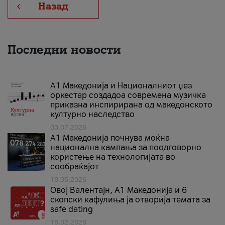
Назад
Последни новости
А1 Македонија и Националниот џез
оркестар создадоа современа музичка
приказна инспирирана од македонското
културно наследство
03.07.2026
A1 Македонија почнува моќна
национална кампања за поодговорно
користење на технологијата во
сообраќајот
18.05.2026
Овој Валентајн, A1 Македонија и 6
скопски кафулиња ја отворија темата за
safe dating
16.02.2026