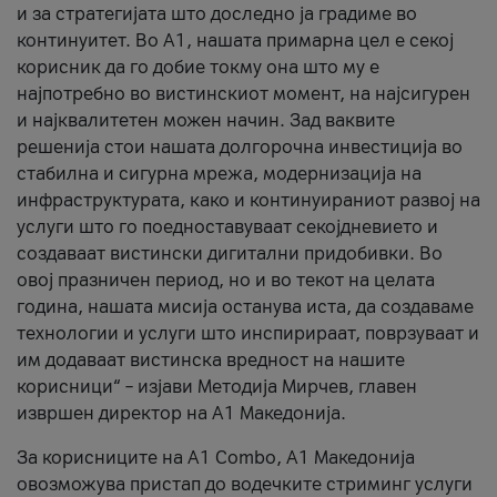
и за стратегијата што доследно ја градиме во
континуитет. Во А1, нашата примарна цел е секој
корисник да го добие токму она што му е
најпотребно во вистинскиот момент, на најсигурен
и најквалитетен можен начин. Зад ваквите
решенија стои нашата долгорочна инвестиција во
стабилна и сигурна мрежа, модернизација на
инфраструктурата, како и континуираниот развој на
услуги што го поедноставуваат секојдневието и
создаваат вистински дигитални придобивки. Во
овој празничен период, но и во текот на целата
година, нашата мисија останува иста, да создаваме
технологии и услуги што инспирираат, поврзуваат и
им додаваат вистинска вредност на нашите
корисници“ – изјави Методија Мирчев, главен
извршен директор на А1 Македонија.
За корисниците на A1 Combo, А1 Македонија
овозможува пристап до водечките стриминг услуги