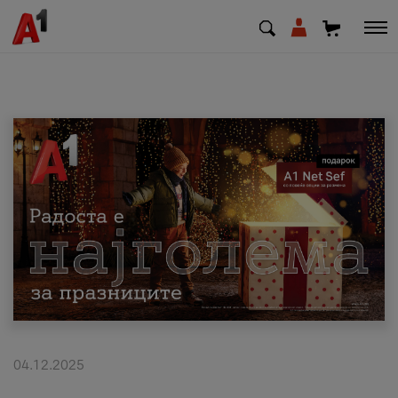
МК
EN
SQ
Приватни
Деловни
Поддршка
Надополни кредит
04.12.2025
Плати сметка