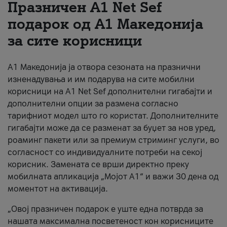
Празничен A1 Net Sеf
За нас
подарок од А1 Македонија
за сите корисници
#ПодобарОнлајн
А1 Македонија ја отвора сезоната на празнични
изненадувања и им подарува на сите мобилни
корисници на A1 Net Sef дополнителни гигабајти и
дополнителни опции за размена согласно
тарифниот модел што го користат. Дополнителните
гигабајти може да се разменат за буџет за нов уред,
роаминг пакети или за премиум стриминг услуги, во
согласност со индивидуалните потреби на секој
корисник. Замената се врши директно преку
мобилната апликација „Мојот А1“ и важи 30 дена од
моментот на активација.
„Овој празничен подарок е уште една потврда за
нашата максимална посветеност кон корисниците