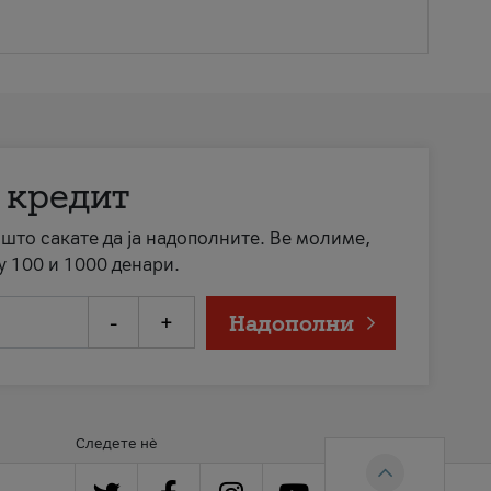
 кредит
а што сакате да ја надополните. Ве молиме,
у 100 и 1000 денари.
-
+
Надополни
Следете нè