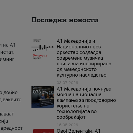
Последни новости
А1 Македонија и
и на A1
Националниот џез
истат.
оркестар создадоа
современа музичка
риминг
приказна инспирирана
од македонското
културно наследство
03.07.2026
A1 Македонија почнува
го добие
моќна национална
д ваквите
кампања за поодговорно
користење на
технологијата во
даваат
сообраќајот
сија
18.05.2026
 вредност
Овој Валентајн, A1