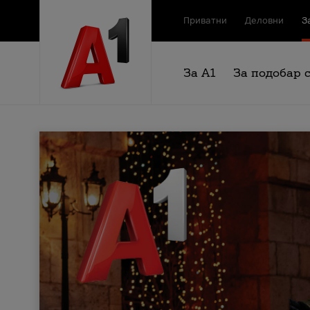
Приватни
Деловни
З
За А1
За подобар 