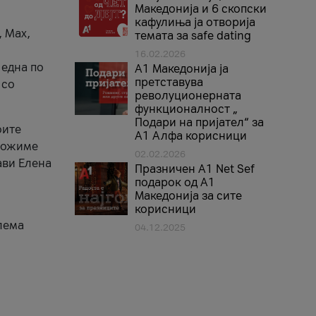
Македонија и 6 скопски
кафулиња ја отворија
, Max,
темата за safe dating
16.02.2026
 една по
А1 Македонија ја
претставува
 со
револуционерната
функционалност „
Подари на пријател“ за
оите
А1 Алфа корисници
зможиме
02.02.2026
ави Елена
Празничен A1 Net Sеf
подарок од А1
Македонија за сите
корисници
лема
04.12.2025