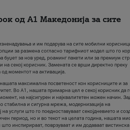
рок од А1 Македонија за сите
 изненадувања и им подарува на сите мобилни корисниц
 опции за размена согласно тарифниот модел што го кор
а буџет за нов уред, роаминг пакети или за премиум ст
и на секој корисник. Замената се врши директно преку
 од моментот на активација.
а нашата максимална посветеност кон корисниците и за
итет. Во А1, нашата примарна цел е секој корисник да 
момент, на најсигурен и најквалитетен можен начин. За
о стабилна и сигурна мрежа, модернизација на
 на услуги што го поедноставуваат секојдневието и соз
чен период, но и во текот на целата година, нашата ми
и што инспирираат, поврзуваат и им додаваат вистинска