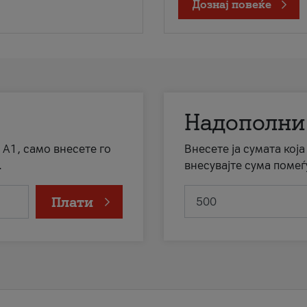
Дознај повеќе
Надополни
 А1, само внесете го
Внесете ја сумата кој
.
внесувајте сума помеѓ
Плати