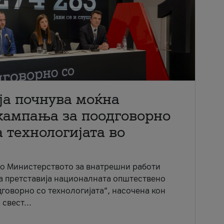
ја почнува моќна
кампања за поодговорно
 технологијата во
со Министерството за внатрешни работи
ја претставија националната општествено
говорно со технологијата“, насочена кон
свест...