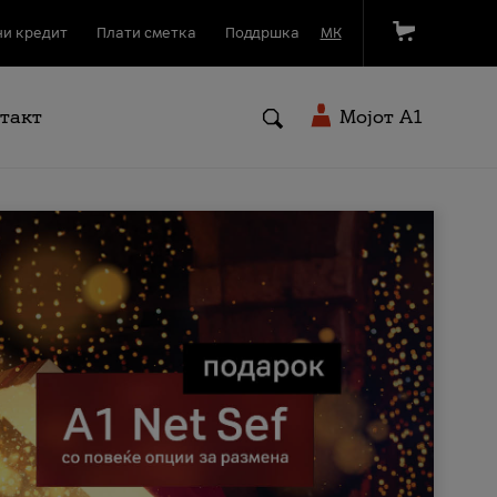
и кредит
Плати сметка
Поддршка
МК
такт
Мојот A1