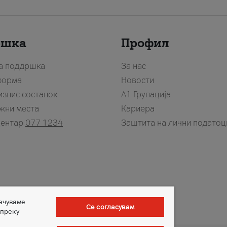
ршка
Профил
за поддршка
За нас
форма
Новости
изнис состанок
А1 Групација
жни места
Кариера
центар
077 1234
Заштита на лични податоц
зачуваме
Се согласувам
 преку