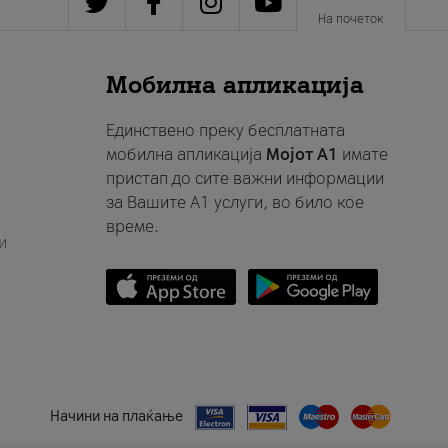
На почеток
Мобилна апликација
Единствено преку бесплатната
мобилна апликација
Мојот A1
имате
пристап до сите важни информации
за Вашите A1 услуги, во било кое
време.
и
Начини на плаќање