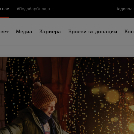
а нас
#ПодобарОнлајн
Надополн
свет
Медиа
Кариера
Броеви за донации
Кон