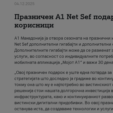
04.12.2025
Празничен A1 Net Sеf пода
корисници
А1 Македонија ја отвора сезоната на празнични
Net Sef дополнителни гигабајти и дополнителни
Дополнителните гигабајти може да се разменат з
услуги, во согласност со индивидуалните потреб
мобилната апликација „Мојот А1“ и важи 30 дена
„Овој празничен подарок е уште една потврда з
стратегијата што доследно ја градиме во контину
токму она што му е најпотребно во вистинскиот 
решенија стои нашата долгорочна инвестиција в
инфраструктурата, како и континуираниот развој
вистински дигитални придобивки. Во овој празни
останува иста, да создаваме технологии и услуг