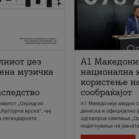
лниот џез
A1 Македони
мена музичка
национална 
користење на
аследство
сообраќајот
ивалот „Охридско
A1 Македонија заедно 
„Културна врска“, чиј
денеска и официјално 
а легендарната
одговорна кампања „Од
подигнување на јавната 