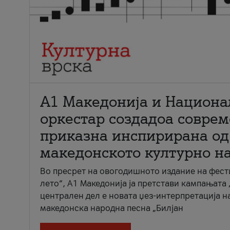
А1 Македонија и Национа
оркестар создадоа совре
приказна инспирирана од
македонското културно н
Во пресрет на овогодишното издание на фест
лето“, А1 Македонија ја претстави кампањата 
централен дел е новата џез-интерпретација н
македонска народна песна „Билјан