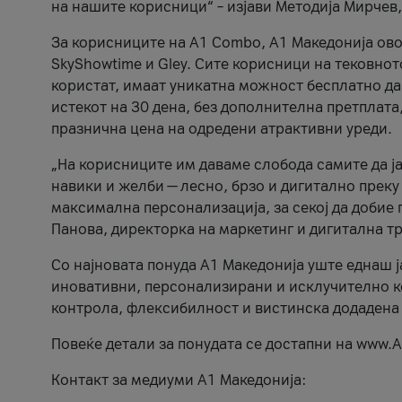
на нашите корисници“ – изјави Методија Мирчев
За корисниците на A1 Combo, А1 Македонија овоз
SkyShowtime и Gley. Сите корисници на тековно
користат, имаат уникатна можност бесплатно да 
истекот на 30 дена, без дополнителна претплата
празнична цена на одредени атрактивни уреди.
„На корисниците им даваме слобода самите да ја
навики и желби — лесно, брзо и дигитално преку
максимална персонализација, за секој да добие 
Панова, директорка на маркетинг и дигитална т
Со најновата понуда А1 Македонија уште еднаш ј
иновативни, персонализирани и исклучително к
контрола, флексибилност и вистинска додадена
Повеќе детали за понудата се достапни на www.А
Контакт за медиуми А1 Македонија: