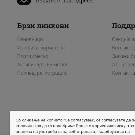
Брзи линкови
Подд
Ценовници
Секција 
Услови за користење
Контакт 
Плати сметка
Закажи б
Активирајте Е-сметка
A1 Прода
Припејд регистрација
Контакт 
Со кликање на копчето "Се согласувам", се согласувате да 
Member of
колачиња за да го подобриме Вашето корисничко искуство
анализа на употребата на веб-страната, подобрување на