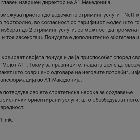
, главен извршен директор на А1 Македонија.
можува пристап до водечките стриминг услуги – Netflix
то портфолио, во согласност со тарифниот модел што го
изберат до 2 стриминг услуги, со можност да променат
, и тоа засекогаш. Понудата е дополнително збогатена и
 креираат својата понуда и да ја приспособат според св
 “Мојот А1”. Токму за празниците, нашата цел е да ово
пакет што совршено одговара на неговите потреби“, изј
рансформација во А1 Македонија.
а потврдува својата стратегиска насока за создавање
ориснички ориентирани услуги, што обезбедуваат пого
 вредност.
1.mk.