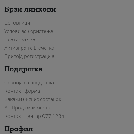
Брзи линкови
Ценовници
Услови за користење
Плати сметка
Активирајте Е-сметка
Припејд регистрација
Поддршка
Секција за поддршка
Контакт форма
Закажи бизнис состанок
A1 Продажни места
Контакт центар
077 1234
Профил