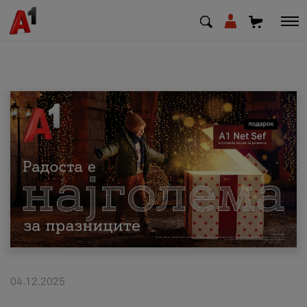
МК
EN
SQ
Приватни
Деловни
Поддршка
Надополни кредит
04.12.2025
Плати сметка