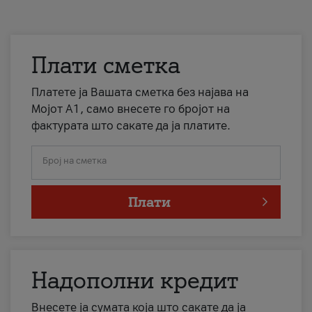
Плати сметка
Платете ја Вашата сметка без најава на
Мојот А1, само внесете го бројот на
фактурата што сакате да ја платите.
Број на сметка
Плати
Надополни кредит
Внесете ја сумата која што сакате да ја