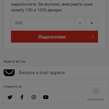
надополните. Ве молиме, внесувајте сума
помеѓу 100 и 1000 денари.
-
+
Надополни
Бидете во тек
Следете нè
На почеток