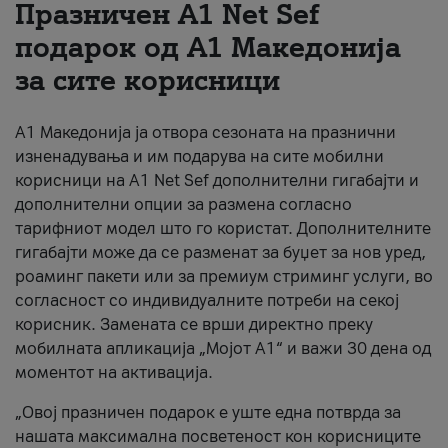
Празничен A1 Net Sеf
За нас
подарок од А1 Македонија
за сите корисници
#ПодобарОнлајн
А1 Македонија ја отвора сезоната на празнични
изненадувања и им подарува на сите мобилни
корисници на A1 Net Sef дополнителни гигабајти и
дополнителни опции за размена согласно
тарифниот модел што го користат. Дополнителните
гигабајти може да се разменат за буџет за нов уред,
роаминг пакети или за премиум стриминг услуги, во
согласност со индивидуалните потреби на секој
корисник. Замената се врши директно преку
мобилната апликација „Мојот А1“ и важи 30 дена од
моментот на активација.
„Овој празничен подарок е уште една потврда за
нашата максимална посветеност кон корисниците