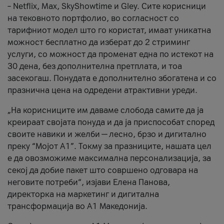
– Netflix, Max, SkyShowtime и Gley. Сите корисници
на тековното портфолио, во согласност со
тарифниот модел што го користат, имаат уникатна
можност бесплатно да изберат до 2 стриминг
услуги, со можност да променат една по истекот на
30 дена, без дополнителна претплата, и тоа
засекогаш. Понудата е дополнително збогатена и со
празнична цена на одредени атрактивни уреди.
„На корисниците им даваме слобода самите да ја
креираат својата понуда и да ја приспособат според
своите навики и желби — лесно, брзо и дигитално
преку “Мојот А1”. Токму за празниците, нашата цел
е да овозможиме максимална персонализација, за
секој да добие пакет што совршено одговара на
неговите потреби“, изјави Елена Панова,
директорка на маркетинг и дигитална
трансформација во А1 Македонија.