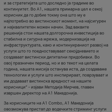
и за стратегијата што доследно ја градиме во
континуитет. Во А1, нашата примарна цел е секој
корисник да го добие токму она што му е
најпотребно во вистинскиот момент, на најсигурен
и најквалитетен можен начин. Зад ваквите
решенија стои нашата долгорочна инвестиција во
стабилна и сигурна мрежа, модернизација на
инфраструктурата, како и континуираниот развој на
услуги што го поедноставуваат секојдневието и
создаваат вистински дигитални придобивки. Во
овој празничен период, но и во текот на целата
година, нашата мисија останува иста, да создаваме
технологии и услуги што инспирираат, поврзуваат и
им додаваат вистинска вредност на нашите
корисници“ – изјави Методија Мирчев, главен
извршен директор на А1 Македонија.
За корисниците на A1 Combo, А1 Македонија
овозможува пристап до водечките стриминг услуги