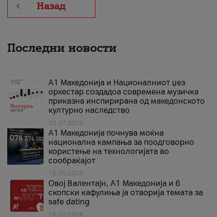
Назад
Последни новости
А1 Македонија и Националниот џез
оркестар создадоа современа музичка
приказна инспирирана од македонското
културно наследство
03.07.2026
A1 Македонија почнува моќна
национална кампања за поодговорно
користење на технологијата во
сообраќајот
18.05.2026
Овој Валентајн, A1 Македонија и 6
скопски кафулиња ја отворија темата за
safe dating
16.02.2026