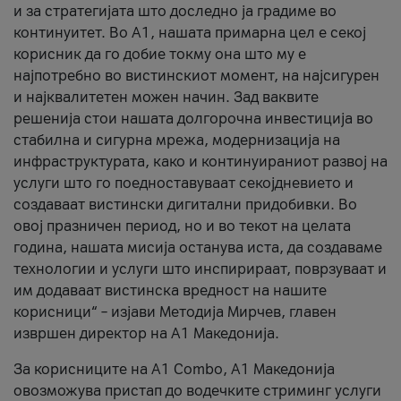
и за стратегијата што доследно ја градиме во
континуитет. Во А1, нашата примарна цел е секој
корисник да го добие токму она што му е
најпотребно во вистинскиот момент, на најсигурен
и најквалитетен можен начин. Зад ваквите
решенија стои нашата долгорочна инвестиција во
стабилна и сигурна мрежа, модернизација на
инфраструктурата, како и континуираниот развој на
услуги што го поедноставуваат секојдневието и
создаваат вистински дигитални придобивки. Во
овој празничен период, но и во текот на целата
година, нашата мисија останува иста, да создаваме
технологии и услуги што инспирираат, поврзуваат и
им додаваат вистинска вредност на нашите
корисници“ – изјави Методија Мирчев, главен
извршен директор на А1 Македонија.
За корисниците на A1 Combo, А1 Македонија
овозможува пристап до водечките стриминг услуги