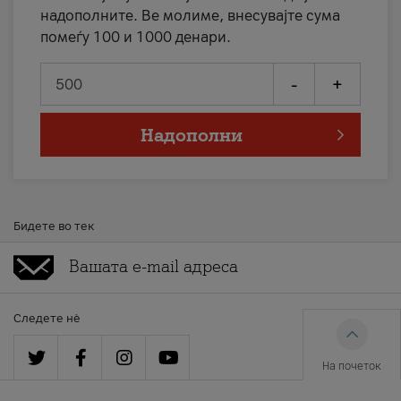
надополните. Ве молиме, внесувајте сума
помеѓу 100 и 1000 денари.
-
+
Надополни
Бидете во тек
Следете нè
На почеток