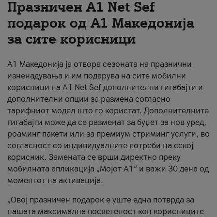
Празничен A1 Net Sеf
За нас
подарок од А1 Македонија
за сите корисници
#ПодобарОнлајн
А1 Македонија ја отвора сезоната на празнични
изненадувања и им подарува на сите мобилни
корисници на A1 Net Sef дополнителни гигабајти и
дополнителни опции за размена согласно
тарифниот модел што го користат. Дополнителните
гигабајти може да се разменат за буџет за нов уред,
роаминг пакети или за премиум стриминг услуги, во
согласност со индивидуалните потреби на секој
корисник. Замената се врши директно преку
мобилната апликација „Мојот А1“ и важи 30 дена од
моментот на активација.
„Овој празничен подарок е уште една потврда за
нашата максимална посветеност кон корисниците