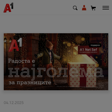
МК
EN
SQ
Приватни
Деловни
Поддршка
Надополни кредит
04.12.2025
Плати сметка