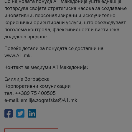
Со најновата понуда А1 Македонија уште еднаш ја
потврдува својата стратегиска насока за создавање
иновативни, персонализирани и исклучително
кориснички ориентирани услуги, што обезбедуваат
поголема контрола, флексибилност и вистинска
додадена вредност.
Повеќе детали за понудата се достапни на
www.А1.mk.
Контакт за медиуми А1 Македонија:
Емилија Зографска
Корпоративни комуникации
тел. ++389 75 400505
e-mail: emilija.zografska@A1.mk