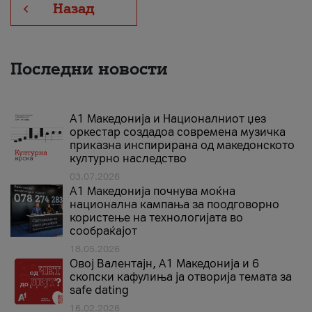
Назад
Последни новости
А1 Македонија и Националниот џез
оркестар создадоа современа музичка
приказна инспирирана од македонското
културно наследство
03.07.2026
A1 Македонија почнува моќна
национална кампања за поодговорно
користење на технологијата во
сообраќајот
18.05.2026
Овој Валентајн, A1 Македонија и 6
скопски кафулиња ја отворија темата за
safe dating
16.02.2026