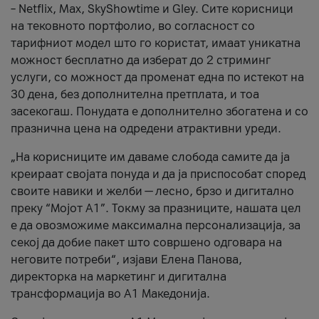
– Netflix, Max, SkyShowtime и Gley. Сите корисници
на тековното портфолио, во согласност со
тарифниот модел што го користат, имаат уникатна
можност бесплатно да изберат до 2 стриминг
услуги, со можност да променат една по истекот на
30 дена, без дополнителна претплата, и тоа
засекогаш. Понудата е дополнително збогатена и со
празнична цена на одредени атрактивни уреди.
„На корисниците им даваме слобода самите да ја
креираат својата понуда и да ја приспособат според
своите навики и желби — лесно, брзо и дигитално
преку “Мојот А1”. Токму за празниците, нашата цел
е да овозможиме максимална персонализација, за
секој да добие пакет што совршено одговара на
неговите потреби“, изјави Елена Панова,
директорка на маркетинг и дигитална
трансформација во А1 Македонија.