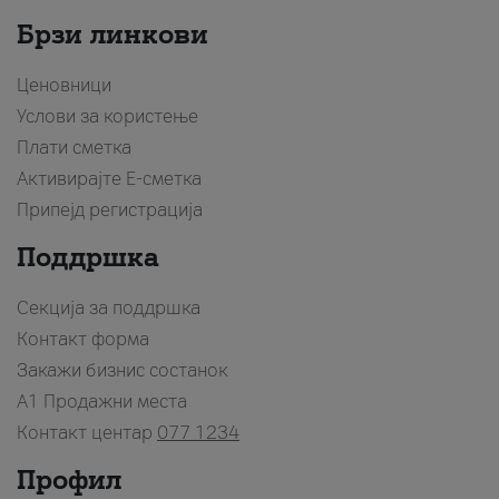
Брзи линкови
Ценовници
Услови за користење
Плати сметка
Активирајте Е-сметка
Припејд регистрација
Поддршка
Секција за поддршка
Контакт форма
Закажи бизнис состанок
A1 Продажни места
Контакт центар
077 1234
Профил