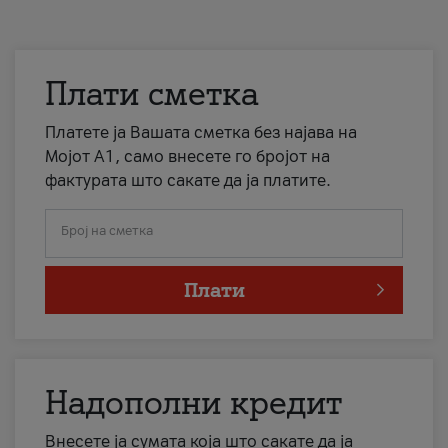
Плати сметка
Платете ја Вашата сметка без најава на
Мојот А1, само внесете го бројот на
фактурата што сакате да ја платите.
Број на сметка
Плати
Надополни кредит
Внесете ја сумата која што сакате да ја