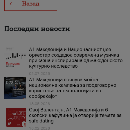
Назад
Последни новости
А1 Македонија и Националниот џез
оркестар создадоа современа музичка
приказна инспирирана од македонското
културно наследство
03.07.2026
A1 Македонија почнува моќна
национална кампања за поодговорно
користење на технологијата во
сообраќајот
18.05.2026
Овој Валентајн, A1 Македонија и 6
скопски кафулиња ја отворија темата за
safe dating
16.02.2026