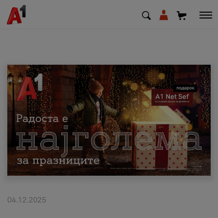
МК
EN
SQ
Приватни
Деловни
Поддршка
Надополни кредит
04.12.2025
Плати сметка