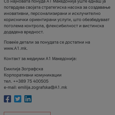
Со најновата понуда А1 Македонија уште еднаш ја
потврдува својата стратегиска насока за создавање
иновативни, персонализирани и исклучително
кориснички ориентирани услуги, што обезбедуваат
поголема контрола, флексибилност и вистинска
додадена вредност.
Повеќе детали за понудата се достапни на
www.А1.mk.
Контакт за медиуми А1 Македонија:
Емилија Зографска
Корпоративни комуникации
тел. ++389 75 400505
e-mail: emilija.zografska@A1.mk