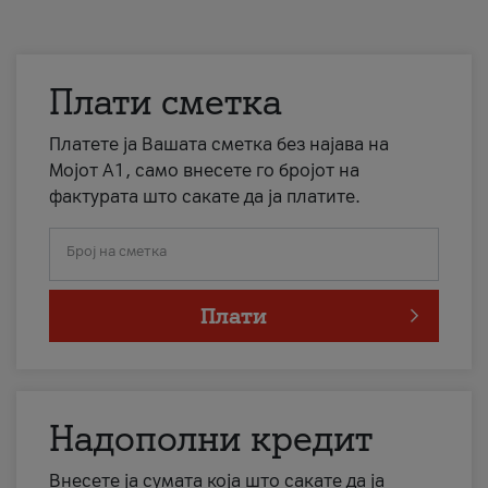
Плати сметка
Платете ја Вашата сметка без најава на
Мојот А1, само внесете го бројот на
фактурата што сакате да ја платите.
Број на сметка
Плати
Надополни кредит
Внесете ја сумата која што сакате да ја