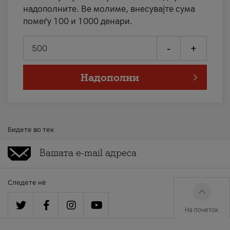
надополните. Ве молиме, внесувајте сума
помеѓу 100 и 1000 денари.
-
+
Надополни
Бидете во тек
Следете нè
На почеток