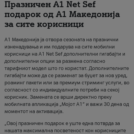
Празничен A1 Net Sеf
За нас
подарок од А1 Македонија
за сите корисници
#ПодобарОнлајн
А1 Македонија ја отвора сезоната на празнични
изненадувања и им подарува на сите мобилни
корисници на A1 Net Sef дополнителни гигабајти и
дополнителни опции за размена согласно
тарифниот модел што го користат. Дополнителните
гигабајти може да се разменат за буџет за нов уред,
роаминг пакети или за премиум стриминг услуги, во
согласност со индивидуалните потреби на секој
корисник. Замената се врши директно преку
мобилната апликација „Мојот А1“ и важи 30 дена од
моментот на активација.
„Овој празничен подарок е уште една потврда за
нашата максимална посветеност кон корисниците