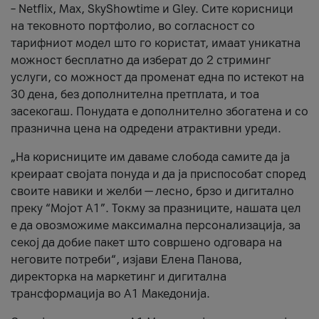
– Netflix, Max, SkyShowtime и Gley. Сите корисници
на тековното портфолио, во согласност со
тарифниот модел што го користат, имаат уникатна
можност бесплатно да изберат до 2 стриминг
услуги, со можност да променат една по истекот на
30 дена, без дополнителна претплата, и тоа
засекогаш. Понудата е дополнително збогатена и со
празнична цена на одредени атрактивни уреди.
„На корисниците им даваме слобода самите да ја
креираат својата понуда и да ја приспособат според
своите навики и желби — лесно, брзо и дигитално
преку “Мојот А1”. Токму за празниците, нашата цел
е да овозможиме максимална персонализација, за
секој да добие пакет што совршено одговара на
неговите потреби“, изјави Елена Панова,
директорка на маркетинг и дигитална
трансформација во А1 Македонија.