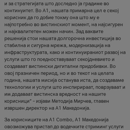
и за стратегијата што доследно ја градиме во
континуитет. Во А1, нашата примарна цел е секој
корисник да го добие токму она што му е
најпотребно во вистинскиот момент, на најсигурен
и најквалитетен можен начин. Зад ваквите
решенија стои нашата долгорочна инвестиција во
стабилна и сигурна мрежа, модернизација на
инфраструктурата, како и континуираниот развој на
услуги што го поедноставуваат секојдневието и
создаваат вистински дигитални придобивки. Во
овој празничен период, но и во текот на целата
година, нашата мисија останува иста, да создаваме
технологии и услуги што инспирираат, поврзуваат и
им додаваат вистинска вредност на нашите
корисници“ – изјави Методија Мирчев, главен
извршен директор на А1 Македонија.
За корисниците на A1 Combo, А1 Македонија
овозможува пристап до водечките стриминг услуги