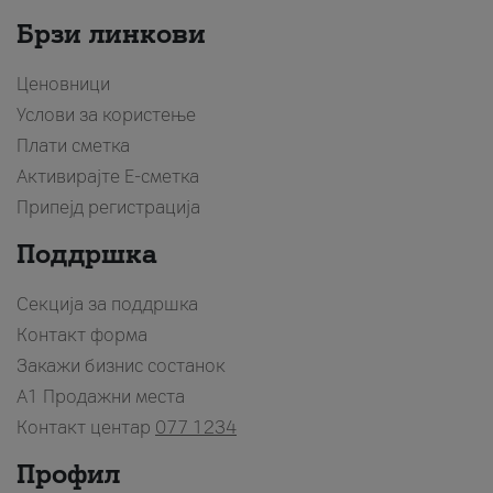
Брзи линкови
Ценовници
Услови за користење
Плати сметка
Активирајте Е-сметка
Припејд регистрација
Поддршка
Секција за поддршка
Контакт форма
Закажи бизнис состанок
A1 Продажни места
Контакт центар
077 1234
Профил