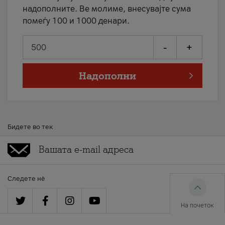
надополните. Ве молиме, внесувајте сума
помеѓу 100 и 1000 денари.
-
+
Надополни
Бидете во тек
Следете нè
На почеток