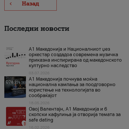
Назад
Последни новости
А1 Македонија и Националниот џез
оркестар создадоа современа музичка
приказна инспирирана од македонското
културно наследство
03.07.2026
A1 Македонија почнува моќна
национална кампања за поодговорно
користење на технологијата во
сообраќајот
18.05.2026
Овој Валентајн, A1 Македонија и 6
скопски кафулиња ја отворија темата за
safe dating
16.02.2026