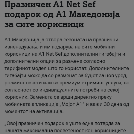
Празничен A1 Net Sеf
За нас
подарок од А1 Македонија
за сите корисници
#ПодобарОнлајн
А1 Македонија ја отвора сезоната на празнични
изненадувања и им подарува на сите мобилни
корисници на A1 Net Sef дополнителни гигабајти и
дополнителни опции за размена согласно
тарифниот модел што го користат. Дополнителните
гигабајти може да се разменат за буџет за нов уред,
роаминг пакети или за премиум стриминг услуги, во
согласност со индивидуалните потреби на секој
корисник. Замената се врши директно преку
мобилната апликација „Мојот А1“ и важи 30 дена од
моментот на активација.
„Овој празничен подарок е уште една потврда за
нашата максимална посветеност кон корисниците