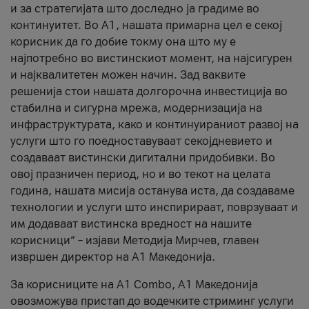
и за стратегијата што доследно ја градиме во
континуитет. Во А1, нашата примарна цел е секој
корисник да го добие токму она што му е
најпотребно во вистинскиот момент, на најсигурен
и најквалитетен можен начин. Зад ваквите
решенија стои нашата долгорочна инвестиција во
стабилна и сигурна мрежа, модернизација на
инфраструктурата, како и континуираниот развој на
услуги што го поедноставуваат секојдневието и
создаваат вистински дигитални придобивки. Во
овој празничен период, но и во текот на целата
година, нашата мисија останува иста, да создаваме
технологии и услуги што инспирираат, поврзуваат и
им додаваат вистинска вредност на нашите
корисници“ – изјави Методија Мирчев, главен
извршен директор на А1 Македонија.
За корисниците на A1 Combo, А1 Македонија
овозможува пристап до водечките стриминг услуги