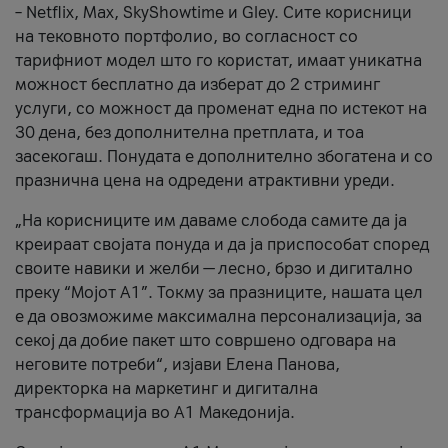
– Netflix, Max, SkyShowtime и Gley. Сите корисници
на тековното портфолио, во согласност со
тарифниот модел што го користат, имаат уникатна
можност бесплатно да изберат до 2 стриминг
услуги, со можност да променат една по истекот на
30 дена, без дополнителна претплата, и тоа
засекогаш. Понудата е дополнително збогатена и со
празнична цена на одредени атрактивни уреди.
„На корисниците им даваме слобода самите да ја
креираат својата понуда и да ја приспособат според
своите навики и желби — лесно, брзо и дигитално
преку “Мојот А1”. Токму за празниците, нашата цел
е да овозможиме максимална персонализација, за
секој да добие пакет што совршено одговара на
неговите потреби“, изјави Елена Панова,
директорка на маркетинг и дигитална
трансформација во А1 Македонија.