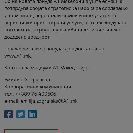
Со најновата понуда А1 Македонија уште еднаш ја
потврдува својата стратегиска насока за создавање
иновативни, персонализирани и исклучително
кориснички ориентирани услуги, што обезбедуваат
поголема контрола, флексибилност и вистинска
додадена вредност.
Повеќе детали за понудата се достапни на
www.А1.mk.
Контакт за медиуми А1 Македонија:
Емилија Зографска
Корпоративни комуникации
тел. ++389 75 400505
e-mail: emilija.zografska@A1.mk