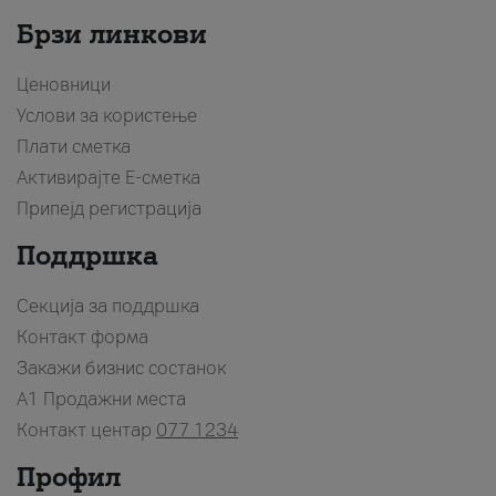
Брзи линкови
Ценовници
Услови за користење
Плати сметка
Активирајте Е-сметка
Припејд регистрација
Поддршка
Секција за поддршка
Контакт форма
Закажи бизнис состанок
A1 Продажни места
Контакт центар
077 1234
Профил