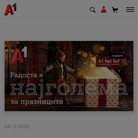
МК
EN
SQ
Приватни
Деловни
Поддршка
Надополни кредит
04.12.2025
Плати сметка