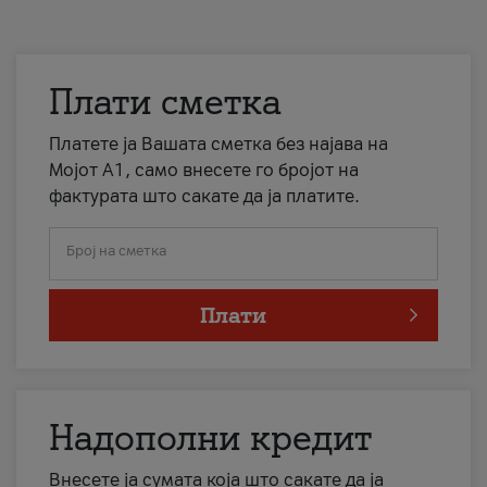
Плати сметка
Платете ја Вашата сметка без најава на
Мојот А1, само внесете го бројот на
фактурата што сакате да ја платите.
Број на сметка
Плати
Надополни кредит
Внесете ја сумата која што сакате да ја