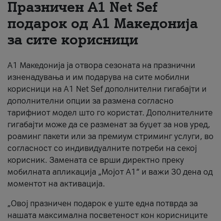
Празничен A1 Net Sеf
За нас
подарок од А1 Македонија
за сите корисници
#ПодобарОнлајн
А1 Македонија ја отвора сезоната на празнични
изненадувања и им подарува на сите мобилни
корисници на A1 Net Sef дополнителни гигабајти и
дополнителни опции за размена согласно
тарифниот модел што го користат. Дополнителните
гигабајти може да се разменат за буџет за нов уред,
роаминг пакети или за премиум стриминг услуги, во
согласност со индивидуалните потреби на секој
корисник. Замената се врши директно преку
мобилната апликација „Мојот А1“ и важи 30 дена од
моментот на активација.
„Овој празничен подарок е уште една потврда за
нашата максимална посветеност кон корисниците