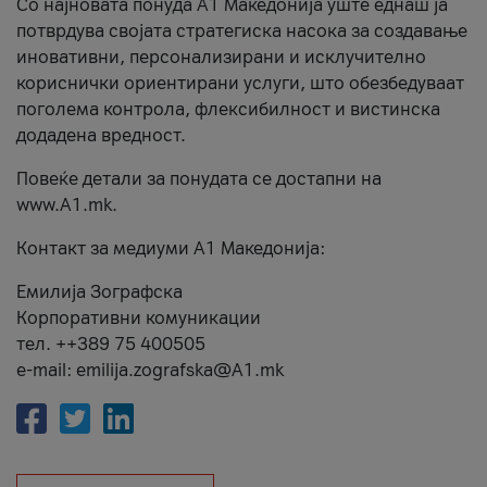
Со најновата понуда А1 Македонија уште еднаш ја
потврдува својата стратегиска насока за создавање
иновативни, персонализирани и исклучително
кориснички ориентирани услуги, што обезбедуваат
поголема контрола, флексибилност и вистинска
додадена вредност.
Повеќе детали за понудата се достапни на
www.А1.mk.
Контакт за медиуми А1 Македонија:
Емилија Зографска
Корпоративни комуникации
тел. ++389 75 400505
e-mail: emilija.zografska@A1.mk