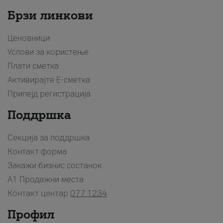
Брзи линкови
Ценовници
Услови за користење
Плати сметка
Активирајте Е-сметка
Припејд регистрација
Поддршка
Секција за поддршка
Контакт форма
Закажи бизнис состанок
A1 Продажни места
Контакт центар
077 1234
Профил