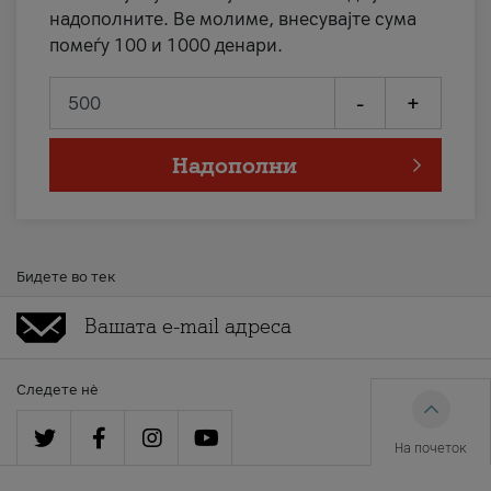
надополните. Ве молиме, внесувајте сума
помеѓу 100 и 1000 денари.
-
+
Надополни
Бидете во тек
Следете нè
На почеток