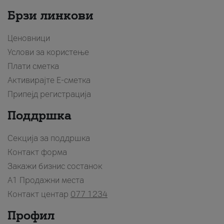
Брзи линкови
Ценовници
Услови за користење
Плати сметка
Активирајте Е-сметка
Припејд регистрација
Поддршка
Секција за поддршка
Контакт форма
Закажи бизнис состанок
A1 Продажни места
Контакт центар
077 1234
Профил