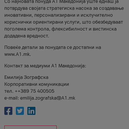
Со најновата понуда А1 Македонија уште еднаш ја
потврдува својата стратегиска насока за создавање
иновативни, персонализирани и исклучително
кориснички ориентирани услуги, што обезбедуваат
поголема контрола, флексибилност и вистинска
додадена вредност.
Повеќе детали за понудата се достапни на
www.А1.mk.
Контакт за медиуми А1 Македонија:
Емилија Зографска
Корпоративни комуникации
тел. ++389 75 400505
e-mail: emilija.zografska@A1.mk