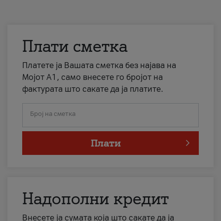
Плати сметка
Платете ја Вашата сметка без најава на
Мојот А1, само внесете го бројот на
фактурата што сакате да ја платите.
Број на сметка
Плати
Надополни кредит
Внесете ја сумата која што сакате да ја