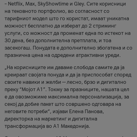
– Netflix, Max, SkyShowtime и Gley. Сите корисници
на тековното портфолио, во согласност со
тарифниот модел што го користат, имаат уникатна
можност бесплатно да изберат до 2 стриминг
услуги, со можност да променат една по истекот на
30 дена, без дополнителна претплата, и тоа
засекогаш. Понудата е дополнително збогатена и со
празнична цена на одредени атрактивни уреди.
„На корисниците им даваме слобода самите да ја
креираат својата понуда и да ја приспособат според
своите навики и желби — лесно, брзо и дигитално
преку “Мојот А1”. Токму за празниците, нашата цел
е да овозможиме максимална персонализација, за
секој да добие пакет што совршено одговара на
неговите потреби“, изјави Елена Панова,
директорка на маркетинг и дигитална
трансформација во А1 Македонија.