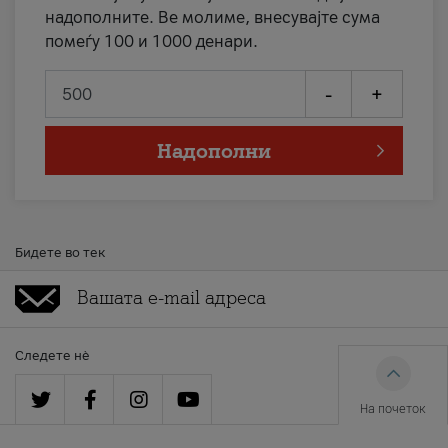
надополните. Ве молиме, внесувајте сума
помеѓу 100 и 1000 денари.
-
+
Надополни
Бидете во тек
Следете нè
На почеток