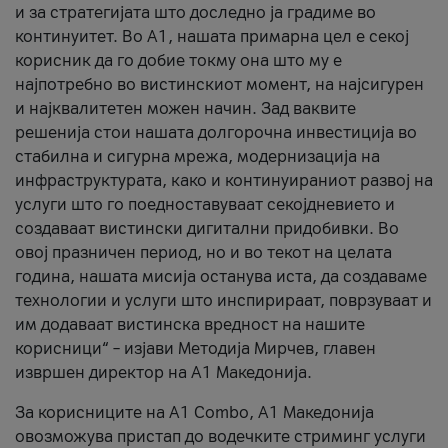
и за стратегијата што доследно ја градиме во
континуитет. Во А1, нашата примарна цел е секој
корисник да го добие токму она што му е
најпотребно во вистинскиот момент, на најсигурен
и најквалитетен можен начин. Зад ваквите
решенија стои нашата долгорочна инвестиција во
стабилна и сигурна мрежа, модернизација на
инфраструктурата, како и континуираниот развој на
услуги што го поедноставуваат секојдневието и
создаваат вистински дигитални придобивки. Во
овој празничен период, но и во текот на целата
година, нашата мисија останува иста, да создаваме
технологии и услуги што инспирираат, поврзуваат и
им додаваат вистинска вредност на нашите
корисници“ – изјави Методија Мирчев, главен
извршен директор на А1 Македонија.
За корисниците на A1 Combo, А1 Македонија
овозможува пристап до водечките стриминг услуги