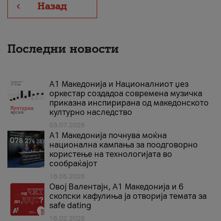
Назад
Последни новости
А1 Македонија и Националниот џез
оркестар создадоа современа музичка
приказна инспирирана од македонското
културно наследство
03.07.2026
A1 Македонија почнува моќна
национална кампања за поодговорно
користење на технологијата во
сообраќајот
18.05.2026
Овој Валентајн, A1 Македонија и 6
скопски кафулиња ја отворија темата за
safe dating
16.02.2026