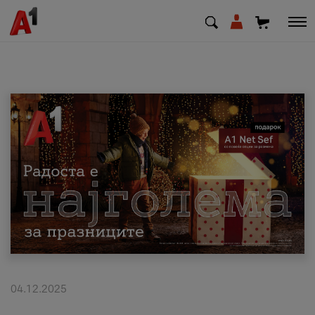
МК
EN
SQ
Приватни
Деловни
Поддршка
Надополни кредит
04.12.2025
Плати сметка