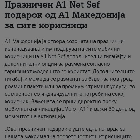
Празничен A1 Net Sеf
За нас
подарок од А1 Македонија
за сите корисници
#ПодобарОнлајн
А1 Македонија ја отвора сезоната на празнични
изненадувања и им подарува на сите мобилни
корисници на A1 Net Sef дополнителни гигабајти и
дополнителни опции за размена согласно
тарифниот модел што го користат. Дополнителните
гигабајти може да се разменат за буџет за нов уред,
роаминг пакети или за премиум стриминг услуги, во
согласност со индивидуалните потреби на секој
корисник. Замената се врши директно преку
мобилната апликација „Мојот А1“ и важи 30 дена од
моментот на активација.
„Овој празничен подарок е уште една потврда за
нашата максимална посветеност кон корисниците