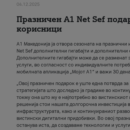
04.12.2025
Празничен A1 Net Sеf пода
корисници
А1 Македонија ја отвора сезоната на празнични
Net Sef дополнителни гигабајти и дополнителни
Дополнителните гигабајти може да се разменат з
услуги, во согласност со индивидуалните потреб
мобилната апликација „Мојот А1“ и важи 30 дена
„Овој празничен подарок е уште една потврда з
стратегијата што доследно ја градиме во контину
токму она што му е најпотребно во вистинскиот 
решенија стои нашата долгорочна инвестиција в
инфраструктурата, како и континуираниот развој
вистински дигитални придобивки. Во овој празни
останува иста, да создаваме технологии и услуг