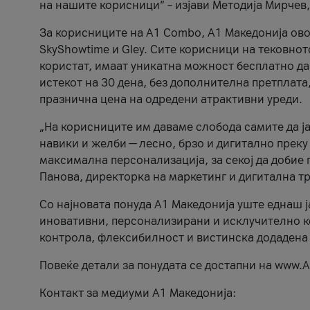
на нашите корисници“ – изјави Методија Мирчев
За корисниците на A1 Combo, А1 Македонија овоз
SkyShowtime и Gley. Сите корисници на тековно
користат, имаат уникатна можност бесплатно да 
истекот на 30 дена, без дополнителна претплата
празнична цена на одредени атрактивни уреди.
„На корисниците им даваме слобода самите да ја
навики и желби — лесно, брзо и дигитално преку
максимална персонализација, за секој да добие 
Панова, директорка на маркетинг и дигитална т
Со најновата понуда А1 Македонија уште еднаш ј
иновативни, персонализирани и исклучително к
контрола, флексибилност и вистинска додадена
Повеќе детали за понудата се достапни на www.А
Контакт за медиуми А1 Македонија: