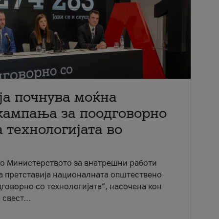
ја почнува моќна
кампања за поодговорно
 технологијата во
со Министерството за внатрешни работи
ја претставија националната општествено
говорно со технологијата“, насочена кон
свест...