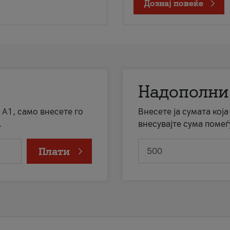
Дознај повеќе
Надополни
 А1, само внесете го
Внесете ја сумата кој
.
внесувајте сума помеѓ
Плати