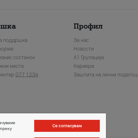
ршка
Профил
за поддршка
За нас
форма
Новости
изнис состанок
А1 Групација
жни места
Кариера
центар
077 1234
Заштита на лични податоц
зачуваме
Се согласувам
 преку