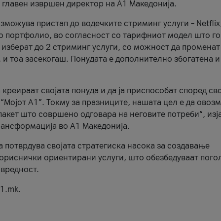
, главен извршен директор на А1 Македонија.
можува пристап до водечките стриминг услуги – Netflix
то портфолио, во согласност со тарифниот модел што го
изберат до 2 стриминг услуги, со можност да променат
, и тоа засекогаш. Понудата е дополнително збогатена и
 креираат својата понуда и да ја приспособат според св
 “Мојот А1”. Токму за празниците, нашата цел е да ово
пакет што совршено одговара на неговите потреби“, изј
рансформација во А1 Македонија.
а потврдува својата стратегиска насока за создавање
ориснички ориентирани услуги, што обезбедуваат пого
 вредност.
1.mk.