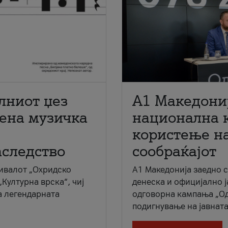
лниот џез
A1 Македони
мена музичка
национална 
користење на
аследство
сообраќајот
ивалот „Охридско
A1 Македонија заедно 
„Културна врска“, чиј
денеска и официјално 
а легендарната
одговорна кампања „Од
подигнување на јавната 