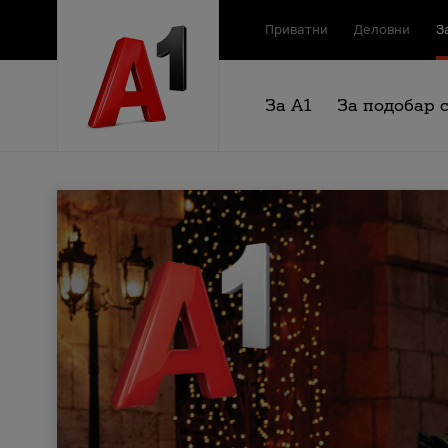
Приватни
Деловни
З
За А1
За подобар 