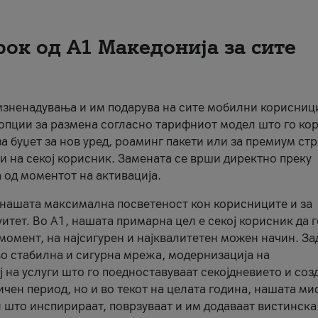
рок од А1 Македонија за сите
 изненадувања и им подарува на сите мобилни корисниц
 опции за размена согласно тарифниот модел што го кор
а буџет за нов уред, роаминг пакети или за премиум ст
и на секој корисник. Замената се врши директно преку
 од моментот на активација.
а нашата максимална посветеност кон корисниците и за
итет. Во А1, нашата примарна цел е секој корисник да 
момент, на најсигурен и најквалитетен можен начин. За
о стабилна и сигурна мрежа, модернизација на
 на услуги што го поедноставуваат секојдневието и соз
чен период, но и во текот на целата година, нашата ми
и што инспирираат, поврзуваат и им додаваат вистинска