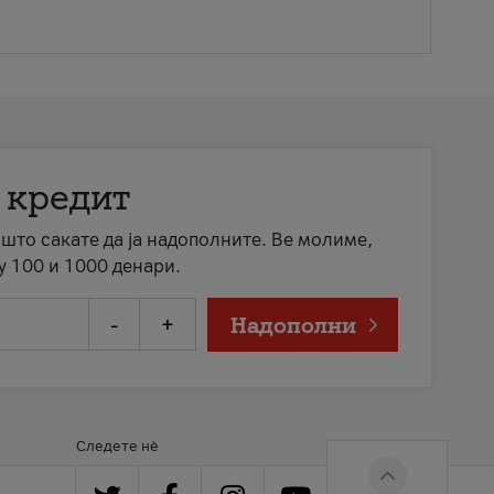
 кредит
а што сакате да ја надополните. Ве молиме,
у 100 и 1000 денари.
-
+
Надополни
Следете нè