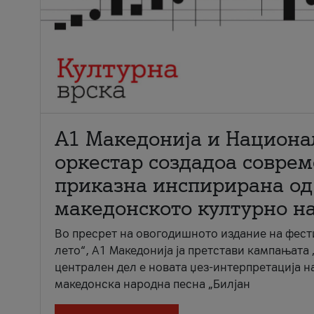
А1 Македонија и Национа
оркестар создадоа совре
приказна инспирирана од
македонското културно н
Во пресрет на овогодишното издание на фест
лето“, А1 Македонија ја претстави кампањата 
централен дел е новата џез-интерпретација н
македонска народна песна „Билјан