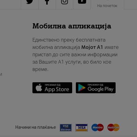
На почеток
Мобилна апликација
Единствено преку бесплатната
мобилна апликација
Мојот A1
имате
пристап до сите важни информации
за Вашите A1 услуги, во било кое
време.
и
Начини на плаќање