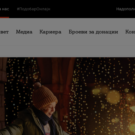
а нас
#ПодобарОнлајн
Надополн
свет
Медиа
Кариера
Броеви за донации
Кон