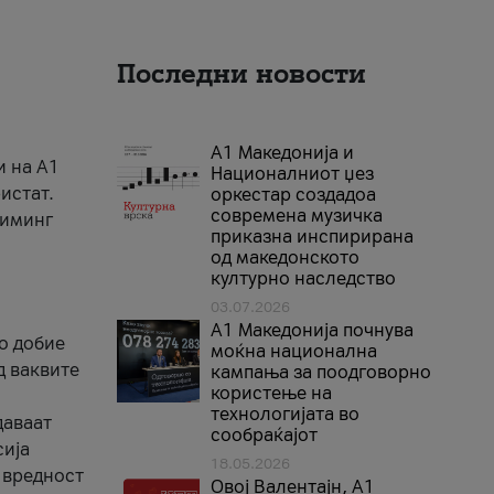
Последни новости
А1 Македонија и
и на A1
Националниот џез
истат.
оркестар создадоа
современа музичка
риминг
приказна инспирирана
од македонското
културно наследство
03.07.2026
A1 Македонија почнува
го добие
моќна национална
д ваквите
кампања за поодговорно
користење на
технологијата во
даваат
сообраќајот
сија
18.05.2026
 вредност
Овој Валентајн, A1