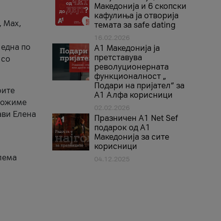
Македонија и 6 скопски
кафулиња ја отворија
, Max,
темата за safe dating
16.02.2026
 една по
А1 Македонија ја
претставува
 со
револуционерната
функционалност „
Подари на пријател“ за
оите
А1 Алфа корисници
зможиме
02.02.2026
ави Елена
Празничен A1 Net Sеf
подарок од А1
Македонија за сите
корисници
лема
04.12.2025