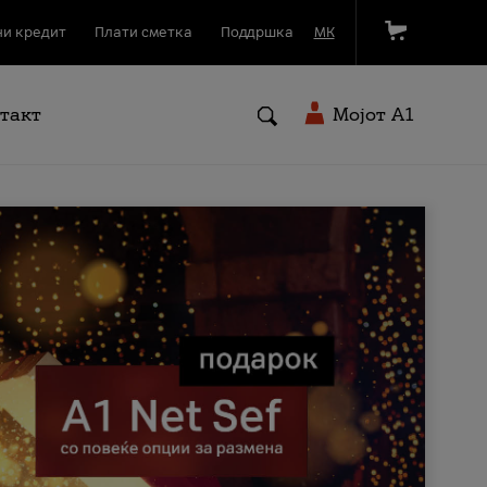
и кредит
Плати сметка
Поддршка
МК
такт
Мојот A1