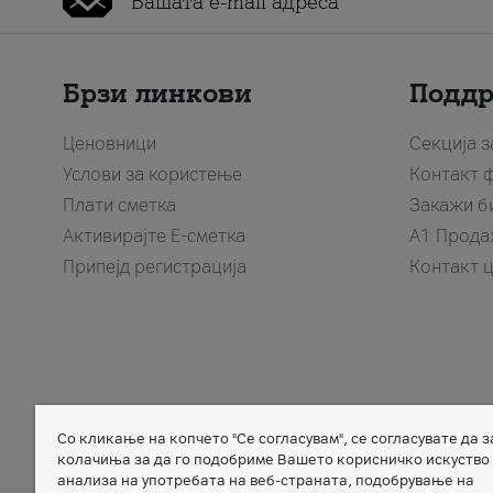
Брзи линкови
Подд
Ценовници
Секција 
Услови за користење
Контакт 
Плати сметка
Закажи б
Активирајте Е-сметка
A1 Прода
Припејд регистрација
Контакт 
Со кликање на копчето "Се согласувам", се согласувате да 
Member of
колачиња за да го подобриме Вашето корисничко искуство
анализа на употребата на веб-страната, подобрување на