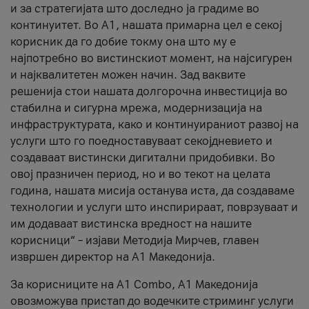
и за стратегијата што доследно ја градиме во
континуитет. Во А1, нашата примарна цел е секој
корисник да го добие токму она што му е
најпотребно во вистинскиот момент, на најсигурен
и најквалитетен можен начин. Зад ваквите
решенија стои нашата долгорочна инвестиција во
стабилна и сигурна мрежа, модернизација на
инфраструктурата, како и континуираниот развој на
услуги што го поедноставуваат секојдневието и
создаваат вистински дигитални придобивки. Во
овој празничен период, но и во текот на целата
година, нашата мисија останува иста, да создаваме
технологии и услуги што инспирираат, поврзуваат и
им додаваат вистинска вредност на нашите
корисници“ – изјави Методија Мирчев, главен
извршен директор на А1 Македонија.
За корисниците на A1 Combo, А1 Македонија
овозможува пристап до водечките стриминг услуги