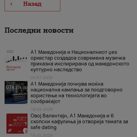
Назад
Последни новости
А1 Македонија и Националниот џез
оркестар создадоа современа музичка
приказна инспирирана од македонското
културно наследство
03.07.2026
A1 Македонија почнува моќна
национална кампања за поодговорно
користење на технологијата во
сообраќајот
18.05.2026
Овој Валентајн, A1 Македонија и 6
скопски кафулиња ја отворија темата за
safe dating
16.02.2026