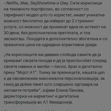
– Netflix, Max, SkyShowtime и Gley. Сите корисници
на тековното портфолио, во согласност со
тарифниот модел што го користат, имаат уникатна
можност бесплатно да изберат до 2 стриминг
услуги, со можност да променат една по истекот на
30 дена, без дополнителна претплата, и тоа
засекогаш. Понудата е дополнително збогатена и со
празнична цена на одредени атрактивни уреди.
„На корисниците им даваме слобода самите да ја
креираат својата понуда и да ја приспособат според
своите навики и желби — лесно, брзо и дигитално
преку “Мојот А1”. Токму за празниците, нашата цел
е да овозможиме максимална персонализација, за
секој да добие пакет што совршено одговара на
неговите потреби“, изјави Елена Панова,
директорка на маркетинг и дигитална
трансформација во А1 Македонија.