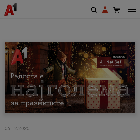
МК
EN
SQ
Приватни
Деловни
Поддршка
Надополни кредит
04.12.2025
Плати сметка