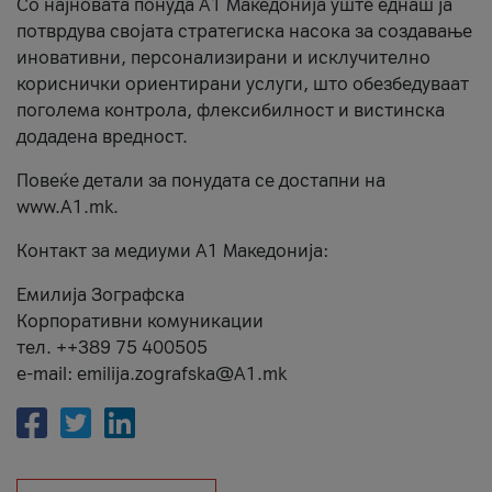
Со најновата понуда А1 Македонија уште еднаш ја
потврдува својата стратегиска насока за создавање
иновативни, персонализирани и исклучително
кориснички ориентирани услуги, што обезбедуваат
поголема контрола, флексибилност и вистинска
додадена вредност.
Повеќе детали за понудата се достапни на
www.А1.mk.
Контакт за медиуми А1 Македонија:
Емилија Зографска
Корпоративни комуникации
тел. ++389 75 400505
e-mail: emilija.zografska@A1.mk