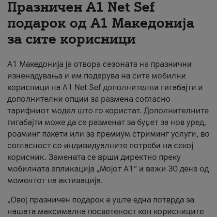
Празничен A1 Net Sеf
За нас
подарок од А1 Македонија
за сите корисници
#ПодобарОнлајн
А1 Македонија ја отвора сезоната на празнични
изненадувања и им подарува на сите мобилни
корисници на A1 Net Sef дополнителни гигабајти и
дополнителни опции за размена согласно
тарифниот модел што го користат. Дополнителните
гигабајти може да се разменат за буџет за нов уред,
роаминг пакети или за премиум стриминг услуги, во
согласност со индивидуалните потреби на секој
корисник. Замената се врши директно преку
мобилната апликација „Мојот А1“ и важи 30 дена од
моментот на активација.
„Овој празничен подарок е уште една потврда за
нашата максимална посветеност кон корисниците