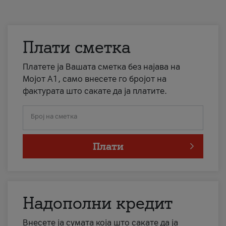
Плати сметка
Платете ја Вашата сметка без најава на
Мојот А1, само внесете го бројот на
фактурата што сакате да ја платите.
Број на сметка
Плати
Надополни кредит
Внесете ја сумата која што сакате да ја