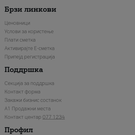
Брзи линкови
Ценовници
Услови за користење
Плати сметка
Активирајте Е-сметка
Припејд регистрација
Поддршка
Секција за поддршка
Контакт форма
Закажи бизнис состанок
A1 Продажни места
Контакт центар
077 1234
Профил