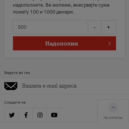
надополните. Ве молиме, внесувајте сума
помеѓу 100 и 1000 денари.
-
+
Надополни
Бидете во тек
Следете нè
На почеток