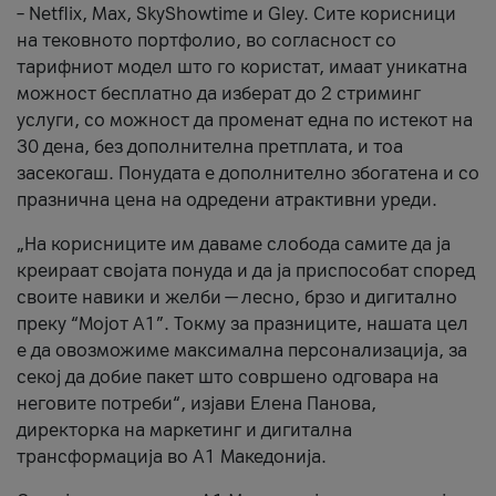
– Netflix, Max, SkyShowtime и Gley. Сите корисници
на тековното портфолио, во согласност со
тарифниот модел што го користат, имаат уникатна
можност бесплатно да изберат до 2 стриминг
услуги, со можност да променат една по истекот на
30 дена, без дополнителна претплата, и тоа
засекогаш. Понудата е дополнително збогатена и со
празнична цена на одредени атрактивни уреди.
„На корисниците им даваме слобода самите да ја
креираат својата понуда и да ја приспособат според
своите навики и желби — лесно, брзо и дигитално
преку “Мојот А1”. Токму за празниците, нашата цел
е да овозможиме максимална персонализација, за
секој да добие пакет што совршено одговара на
неговите потреби“, изјави Елена Панова,
директорка на маркетинг и дигитална
трансформација во А1 Македонија.