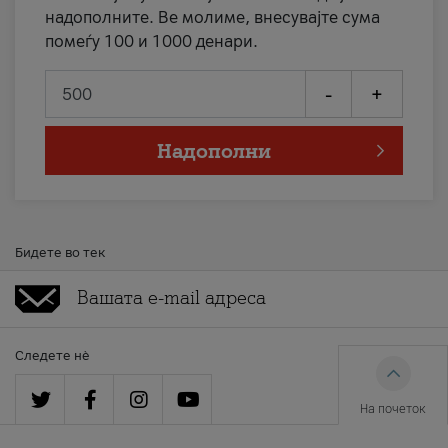
надополните. Ве молиме, внесувајте сума
помеѓу 100 и 1000 денари.
-
+
Надополни
Бидете во тек
Следете нè
На почеток