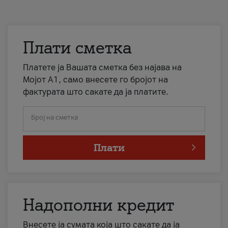
Плати сметка
Платете ја Вашата сметка без најава на
Мојот А1, само внесете го бројот на
фактурата што сакате да ја платите.
Број на сметка
Плати
Надополни кредит
Внесете ја сумата која што сакате да ја