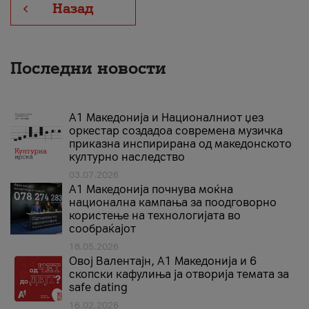
Назад
Последни новости
А1 Македонија и Националниот џез
оркестар создадоа современа музичка
приказна инспирирана од македонското
културно наследство
03.07.2026
A1 Македонија почнува моќна
национална кампања за поодговорно
користење на технологијата во
сообраќајот
18.05.2026
Овој Валентајн, A1 Македонија и 6
скопски кафулиња ја отворија темата за
safe dating
16.02.2026