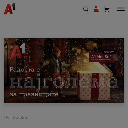
МК
EN
SQ
Приватни
Деловни
Поддршка
Надополни кредит
04.12.2025
Плати сметка