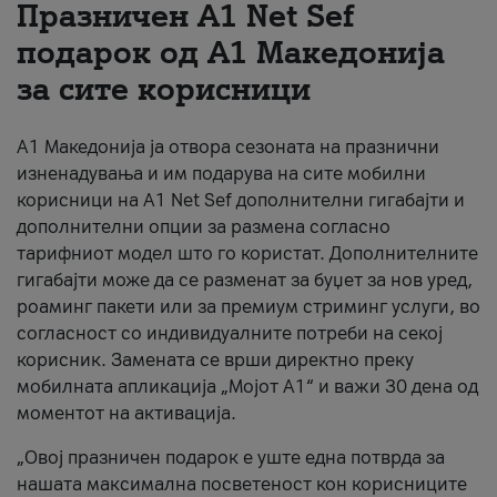
Празничен A1 Net Sеf
За нас
подарок од А1 Македонија
за сите корисници
#ПодобарОнлајн
А1 Македонија ја отвора сезоната на празнични
изненадувања и им подарува на сите мобилни
корисници на A1 Net Sef дополнителни гигабајти и
дополнителни опции за размена согласно
тарифниот модел што го користат. Дополнителните
гигабајти може да се разменат за буџет за нов уред,
роаминг пакети или за премиум стриминг услуги, во
согласност со индивидуалните потреби на секој
корисник. Замената се врши директно преку
мобилната апликација „Мојот А1“ и важи 30 дена од
моментот на активација.
„Овој празничен подарок е уште една потврда за
нашата максимална посветеност кон корисниците