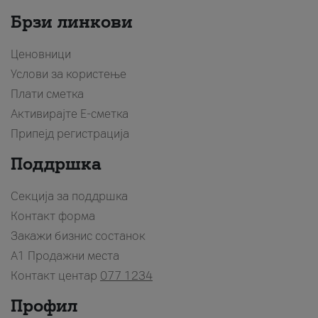
Брзи линкови
Ценовници
Услови за користење
Плати сметка
Активирајте Е-сметка
Припејд регистрација
Поддршка
Секција за поддршка
Контакт форма
Закажи бизнис состанок
A1 Продажни места
Контакт центар
077 1234
Профил