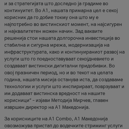
и за стратегијата што доследно ја градиме во
континуитет. Во А1, нашата примарна цел е секој
корисник да го добие токму она што му е
најпотребно во вистинскиот момент, на најсигурен
и најквалитетен можен начин. Зад ваквите
решенија стои нашата долгорочна инвестиција во
стабилна и сигурна мрежа, модернизација на
инфраструктурата, како и континуираниот развој на
услуги што го поедноставуваат секојдневието и
создаваат вистински дигитални придобивки. Во
овој празничен период, но и во текот на целата
година, нашата мисија останува иста, да создаваме
технологии и услуги што инспирираат, поврзуваат и
им додаваат вистинска вредност на нашите
корисници“ – изјави Методија Мирчев, главен
извршен директор на А1 Македонија.
За корисниците на A1 Combo, А1 Македонија
овозможува пристап до водечките стриминг услуги