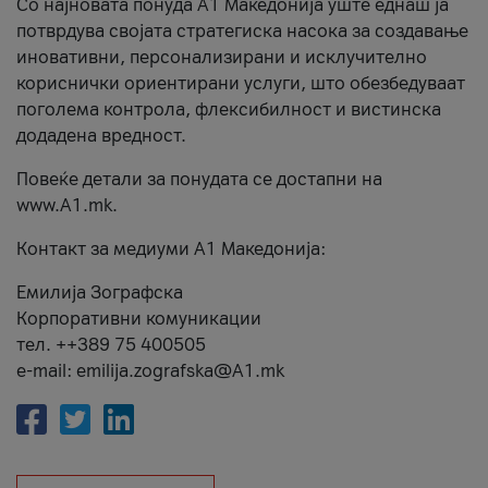
Со најновата понуда А1 Македонија уште еднаш ја
потврдува својата стратегиска насока за создавање
иновативни, персонализирани и исклучително
кориснички ориентирани услуги, што обезбедуваат
поголема контрола, флексибилност и вистинска
додадена вредност.
Повеќе детали за понудата се достапни на
www.А1.mk.
Контакт за медиуми А1 Македонија:
Емилија Зографска
Корпоративни комуникации
тел. ++389 75 400505
e-mail: emilija.zografska@A1.mk